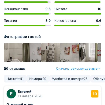
Цена/качество
9.6
Чистота
10
Питание
8.9
Качество сна
9.6
Фотографии гостей
56 отзывов
Сначала рекомендуемые
Чистота
41
Номера
29
Удобства в номере
25
Обслу
Евгений
Е
10
11 января 2026
Отличный отель