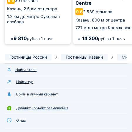
30 отзывов
9.6
Centre
Казань,
2.5 км от центра
2 539 отзывов
9.6
1.2 км
до метро Суконная
Казань,
800 м от центра
слобода
721 м
до метро Кремлевск
9 810
14 200
от
руб.
за 1 ночь
от
руб.
за 1 ночь
Гостиницы России
Гостиницы Казани
Мини
Найти отель
Найти тур
Войти в личный кабинет
Добавить объект размещения
О нас