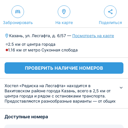
Забронировать
На карте
Поделиться
Казань, ул. Лесгафта, д. 6/57 —
Посмотреть на карте
2.5 км от центра города
1.16 км от метро Суконная слобода
ПРОВЕРИТЬ НАЛИЧИЕ НОМЕРОВ
Хостел «Редиска на Лесгафта» находится в
Вахитовском районе города Казань, всего в 2,5 км от
центра города и рядом с остановками транспорта.
Предоставляются разнообразные варианты — от общих
комнат до небольших семейных и двухместных
номеров; есть удобства как на этаже, так и в
Доступные номера
некоторых номерах. В распоряжении гостей
бесплатный Wi-Fi, шкафчики для вещей, парковка и
круглосуточная стойка регистрации.