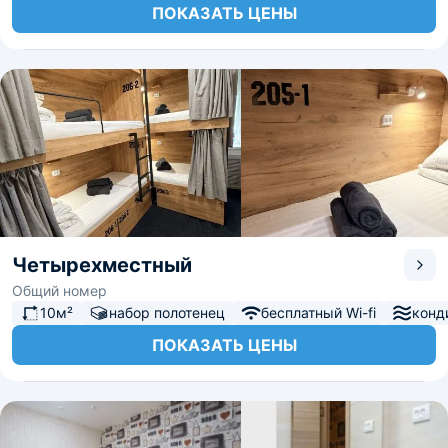
ПОКАЗАТЬ ЦЕНЫ
Четырехместный
Общий номер
10м²
набор полотенец
бесплатный Wi-fi
конд
ПОКАЗАТЬ ЦЕНЫ