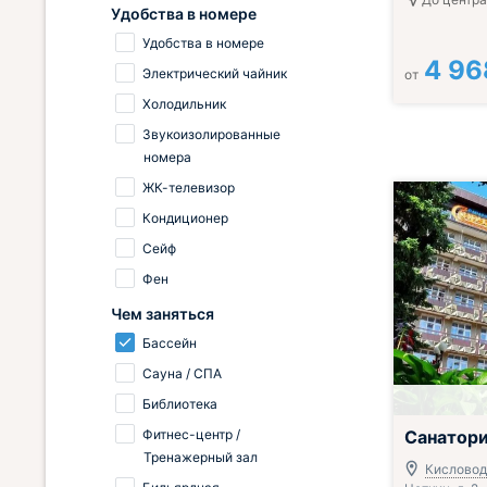
Удобства в номере
Удобства в номере
4 96
Электрический чайник
от
Холодильник
Звукоизолированные
номера
ЖК-телевизор
Кондиционер
Сейф
Фен
Чем заняться
Бассейн
Сауна / СПА
Библиотека
Всё включено
Фитнес-центр /
Санатори
Тренажерный зал
Кисловодс