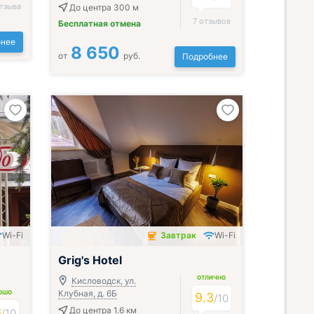
тзыва
До центра 300 м
7 отзывов
Бесплатная отмена
нее
8 650
от
руб.
Подробнее
Wi-Fi
Завтрак
Wi-Fi
Завтрак включён
Grig's Hotel
ОТЛИЧНО
Кисловодск, ул.
Клубная, д. 6Б
ОШО
9.3
/
10
3
До центра 1.6 км
/
10