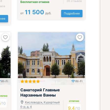
48
26 отзывов
Бесплатная отмена
ывов
11 500
от
руб.
Подробнее
нее
Wi-Fi
Wi-Fi
Включён завтрак, обед и ужин
Санаторий Главные
Нарзанные Ванны
ОЛЕПНО
ОТЛИЧНО
6
Кисловодск, Курортный
/
10
б-р, д. 4
9.4
/
10