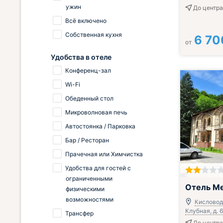
ужин
До центра
Всё включено
Собственная кухня
6 70
от
Удобства в отеле
Конференц-зал
Wi-Fi
Обеденный стол
Микроволновая печь
Автостоянка / Парковка
Бар / Ресторан
Прачечная или Химчистка
Удобства для гостей с
ограниченными
Включён завтр
Отель М
физическими
возможностями
Кисловодс
Клубная, д. 6
Трансфер
До центра 