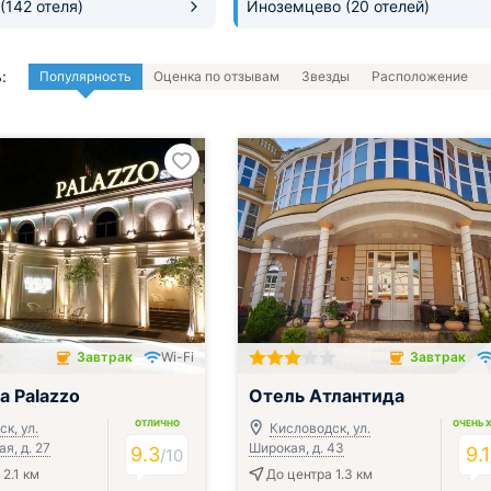
(142 отеля)
Иноземцево
(20 отелей)
:
Популярность
Оценка по отзывам
Звезды
Расположение
Завтрак
Wi-Fi
Завтрак
чён
Завтрак включён
а Palazzo
Отель Атлантида
ОТЛИЧНО
ОЧЕНЬ 
к, ул.
Кисловодск, ул.
я, д. 27
Широкая, д. 43
9.3
9.1
/
10
2.1 км
До центра 1.3 км