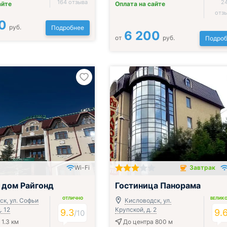
164 отзыва
2
айте
Оплата на сайте
отз
0
руб.
Подробнее
6 200
от
руб.
Подроб
Wi-Fi
Завтрак
ак и ужин или обед
Завтрак включён
 дом Райгонд
Гостиница Панорама
ОТЛИЧНО
ВЕЛИК
к, ул. Софьи
Кисловодск, ул.
. 12
Крупской, д. 2
9.3
9.
/
10
 1.3 км
До центра 800 м