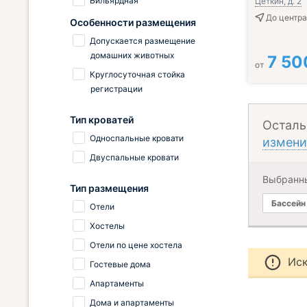
Бильярдная
Цеткин, д. 2
До центра 
Особенности размещения
Допускается размещение
домашних животных
7 50
от
Круглосуточная стойка
регистрации
Тип кроватей
Осталь
Односпальные кровати
измени
Двуспальные кровати
Выбранн
Тип размещения
Бассейн
Отели
Хостелы
Отели по цене хостела
Иск
Гостевые дома
Апартаменты
Дома и апартаменты