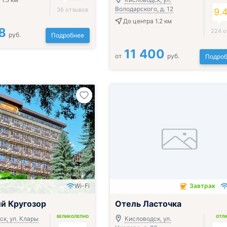
Володарского, д. 12
36 отзывов
9.
До центра 1.2 км
8
224 о
руб.
Подробнее
11 400
от
руб.
Подроб
Wi-Fi
Завтрак
Завтрак включён
й Кругозор
Отель Ласточка
ВЕЛИКОЛЕПНО
ОТЛ
к, ул. Клары
Кисловодск, ул.