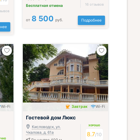
16 отзывов
Бесплатная отмена
зывов
8 500
от
руб.
Подробнее
нее
Wi-Fi
Завтрак
Wi-Fi
Завтрак включён
Гостевой дом Люкс
ХОРОШО
Кисловодск, ул.
Чкалова, д. 61а
8.7
/
10
ИЧНО
До центра 400 м