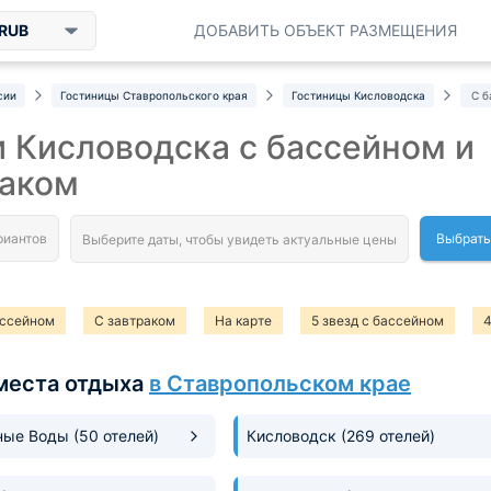
RUB
ДОБАВИТЬ ОБЪЕКТ РАЗМЕЩЕНИЯ
сии
Гостиницы Ставропольского края
Гостиницы Кисловодска
С б
 Кисловодска с бассейном и
раком
Выбрать
ассейном
С завтраком
На карте
5 звезд с бассейном
4
втраком шведский стол
Лучшие с бассейном
места отдыха
в Ставропольском крае
ные Воды
(50 отелей)
Кисловодск
(269 отелей)