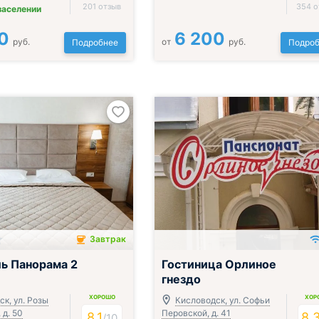
201 отзыв
354 о
заселении
0
6 200
руб.
от
руб.
Подробнее
Подроб
Завтрак
чён
Включён завтрак, обед и ужин
ь Панорама 2
Гостиница Орлиное
гнездо
ХОРОШО
ХОР
к, ул. Розы
Кисловодск, ул. Софьи
 д. 50
Перовской, д. 41
8.1
8.
/
10