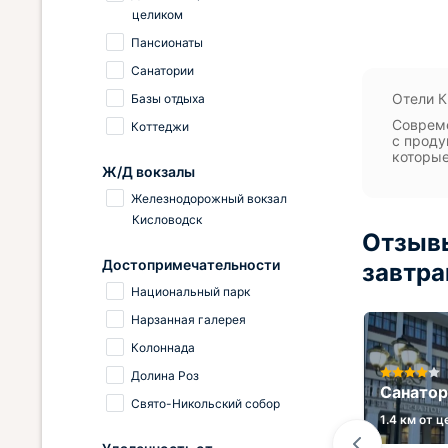
целиком
Пансионаты
Санатории
Отели К
Базы отдыха
Совреме
Коттеджи
с проду
которые
Ж/Д вокзалы
Железнодорожный вокзал
Кисловодск
Отзывы
Достопримечательности
завтра
Национальный парк
Нарзанная галерея
Колоннада
а
Долина Роз
Хостел VERTEBRA HOSTEL
Санатор
Свято-Никольский собор
0.1 км от центра
1.4 км от 