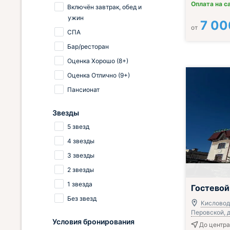
Оплата на с
Включён завтрак, обед и
ужин
7 00
от
СПА
Бар/ресторан
Оценка Хорошо (8+)
Оценка Отлично (9+)
Пансионат
Звезды
5 звезд
4 звезды
3 звезды
2 звезды
Включён завтр
1 звезда
Гостевой
Без звезд
Кисловодс
Перовской, д
Условия бронирования
До центра