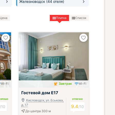
Железноводск
(44 отеля)
Цена
Плитка
Список
Wi-Fi
Завтрак
Wi-Fi
Завтрак включён
Гостевой дом Е17
ХОРОШО
ОТЛИЧНО
Кисловодск, ул. Еськова,
д. 17
9.4
/
10
/
10
До центра 300 м