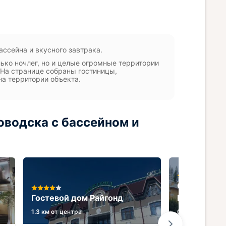
ссейна и вкусного завтрака.
ько ночлег, но и целые огромные территории
 На странице собраны гостиницы,
 на территории объекта.
оводска с бассейном и
Санаторий 
Гостевой дом Райгонд
Нарзанные 
1.3 км от центра
0.3 км от центр