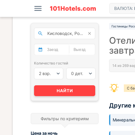
ВАЛЮТА:
Гостиницы Рос
Отели
завт
Количество гостей
2 взр.
0 дет.
С б
НАЙТИ
С за
Другие 
Фильтры по критериям
Минераль
Цена за
ночь