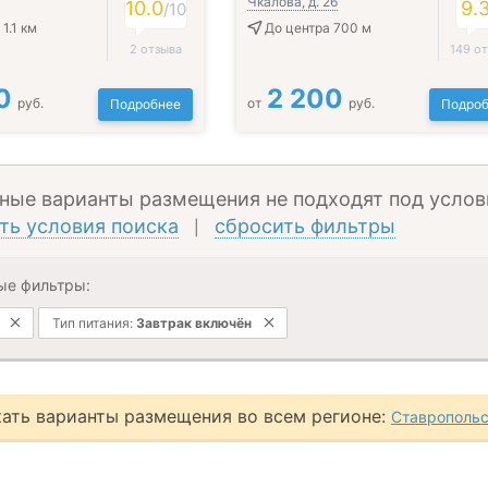
Чкалова, д. 26
10.0
9.
/
10
1.1 км
До центра 700 м
2 отзыва
149 о
0
2 200
руб.
от
руб.
Подробнее
Подроб
ные варианты размещения не подходят под услов
ть условия поиска
сбросить фильтры
|
ые фильтры:
Тип питания:
Завтрак включён
ать варианты размещения во всем регионе:
Ставропольс