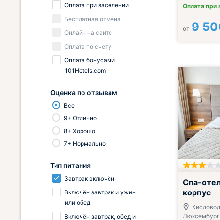
Оплата при заселении
Оплата при 
Бесплатная отмена
9 50
от
Онлайн на сайте
Оплата по счету
Оплата бонусами
101Hotels.com
Оценка по отзывам
Все
9+ Отлично
8+ Хорошо
7+ Нормально
Тип питания
Завтрак вклю
Завтрак включён
Спа-отел
корпус
Включён завтрак и ужин
или обед
Кисловодс
Люксембург,
Включён завтрак, обед и