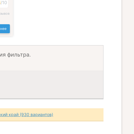
3
/
10
тзывов
нее
ия фильтра.
кий край (930 вариантов)