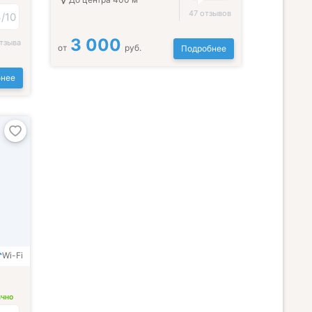
47 отзывов
4
/
10
3 000
тзыва
от
руб.
Подробнее
нее
Wi-Fi
ИЧНО