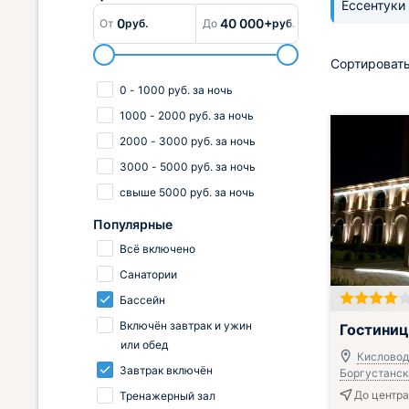
Ессентуки
0
40 000+
От
руб.
До
руб.
Сортировать
0
-
1000
руб.
за ночь
1000
-
2000
руб.
за ночь
2000
-
3000
руб.
за ночь
3000
-
5000
руб.
за ночь
свыше
5000
руб.
за ночь
Популярные
Всё включено
Санатории
Бассейн
Завтрак вклю
Включён завтрак и ужин
Гостиниц
или обед
Кисловодс
Завтрак включён
Боргустанска
До центра 
Тренажерный зал