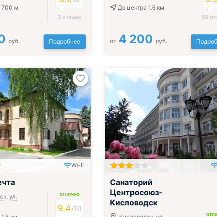
 700 м
До центра 1.6 км
3 отзыва
58 от
0
4 200
руб.
от
руб.
Подробнее
Подроб
Wi-Fi
ак, обед и ужин
Включён завтрак, обед и ужин
ечта
Санаторий
Центросоюз-
ОТЛИЧНО
к, ул.
Кисловодск
9.4
/
10
ОТЛ
1.5 км
Кисловодск, ул.