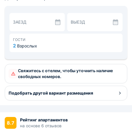
экраном, работает Wi-fi. В собственной ванной комнате
есть стиральная машина и фен.
В кухонной зоне размещён гарнитур, необходимая
бытовая техника и набор посуды. Поблизости ресторан
ЗАЕЗД
ВЫЕЗД
«Последам», пиццерия «Пицца на районе» и
продуктовый магазин.
От ближайших остановок общественного транспорта
можно с лёгкостью добраться до ближайших станций
ГОСТИ
метро. В окрестностях располагается горнолыжная
2
Взрослых
школа и лыжная база. Расстояние до аэропорта
Шереметьево - 10,1 км, до железнодорожного вокзала
Химки - 4,4 км.
Свяжитесь с отелем, чтобы уточнить наличие
свободных номеров.
Подобрать другой вариант размещения
Рейтинг апартаментов
8.7
на основе 6 отзывов