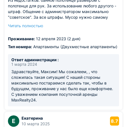
Из недостатков: банное полотенце размером с
полотенце для рук. За использование любого другого -
штраф. Общение с администратором максимально
"советское". За все штрафы. Мусор нужно самому
выносить, а где мусорный бак - не сообщают. Пароль
Читать полностью
для Wi-Fi пришлось просить отдельно, так не понятно,
что он нужен (прислали только утром). Нет ни сахара,
Проживание:
12 апреля 2023 (2 дня)
ни соли, ни ножа. Ради одних суток нужно покупать
кучу лишних продуктов, чтобы пожарить яичницу и
Тип номера:
Апартаменты (Двухместные апартаменты)
попить чаю. Люстр нет, висят лампочки. Одним словом,
вам предоставляют минимум из возможного. Но
Ответ администрации :
общение с администратором просто вывело из себя, я
1 марта 2024
давно не сталкивался с таким сервисом.
Здравствуйте, Максим! Мы сожалеем, , что
сложилась такая ситуация! С нашей стороны
максимально постараемся сделать так, чтобы в
будущем, проживание у нас было еще комфортнее.
С уважением компания посуточной аренды
MaxRealty24.
Екатерина
Е
8.7
10 марта 2025