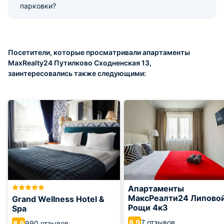
парковки?
Посетители, которые просматривали апартаменты
MaxRealty24 Путилково Сходненская 13,
заинтересовались также следующими:
Апартаменты
МаксРеалти24 Липово
Grand Wellness Hotel &
Рощи 4к3
Spa
7 отзывов
8.9
990 отзывов
8.9