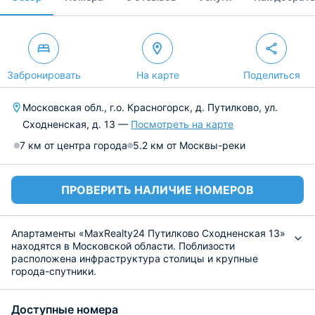
Забронировать
На карте
Поделиться
Московская обл., г.о. Красногорск, д. Путилково, ул.
Сходненская, д. 13 —
Посмотреть на карте
7 км от центра города
5.2 км от Москвы-реки
ПРОВЕРИТЬ НАЛИЧИЕ НОМЕРОВ
Апартаменты «MaxRealty24 Путилково Сходненская 13»
находятся в Московской области. Поблизости
расположена инфраструктура столицы и крупные
города-спутники.
Для гостей подготовлены апартаменты со светлым
интерьером в современном жилом доме. Установлена
Доступные номера
комфортабельная мебель и телевизор с плоским