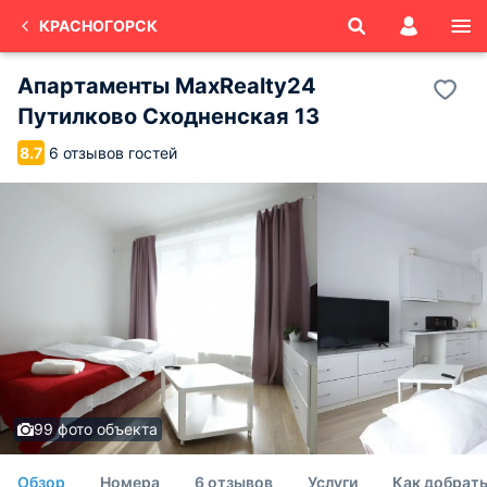
КРАСНОГОРСК
Апартаменты MaxRealty24
Путилково Сходненская 13
6 отзывов гостей
8.7
99 фото объекта
Обзор
Номера
6 отзывов
Услуги
Как добрат