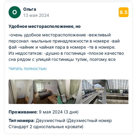
Ольга
О
8.5
13 мая 2024
Удобное месторасположение, но
-очень удобное месторасположение -вежливый
персонал -мыльные принадлежности в номере -вай
фай -чайник и чайная пара в номере -тв в номере.
Из недостатков: -душно в гостинице -плохое качество
сна рядом с улицей гостиницы тупик, поэтому все
ночные гонщики заворачивали и ездили прямо под
Читать полностью
нашими окнами. Вариант закрыть балкон не
рассматривался, т.к. в отеле жутко душно. Поэтому
либо спать в берушах, либо с закрытым окном
-промятые матрасы пришлось подстелить одеяло, т.к.
матрасы были продавлены и спать было неудобно. В
целом, из-за этих минусов теперь будем думать
заселяться ли в следующий раз в этом гостиницу. К
Проживание:
9 мая 2024 (3 дня)
сожалению, каждую ночь мы просыпались из-за шума
на улице. Возможно беруши помогли бы сгладить
Тип номера:
Двухместный (Двухместный номер
ситуацию.
Стандарт 2 односпальные кровати)