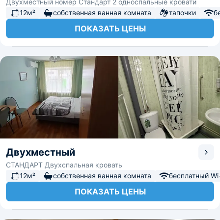
Двухместный номер Стандарт 2 односпальные кровати
12м²
собственная ванная комната
тапочки
б
ПОКАЗАТЬ ЦЕНЫ
Двухместный
СТАНДАРТ Двухспальная кровать
12м²
собственная ванная комната
бесплатный Wi-
ПОКАЗАТЬ ЦЕНЫ