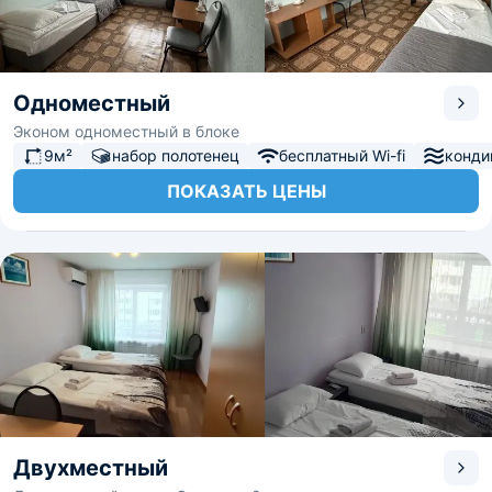
Одноместный
Эконом одноместный в блоке
9м²
набор полотенец
бесплатный Wi-fi
конди
ПОКАЗАТЬ ЦЕНЫ
Двухместный