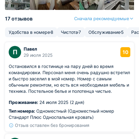
17 отзывов
Сначала рекомендуемые
Удобства в номере
8
Чистота
7
Обслуживание
5
Ра
Павел
П
10
29 июля 2025
Остановился в гостинице на пару дней во время
командировки. Персонал меня очень радушно встретил
и быстро заселил в мой номер. Номер с самым
обычным ремонтом, но есть вся необходимая мебель и
техника. Постельное белье и полотенца чистые.
Проживание:
24 июля 2025 (2 дня)
Тип номера:
Одноместный (Одноместный номер
Стандарт Плюс Односпальная кровать)
Отзыв оставлен без бронирования