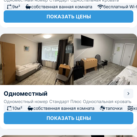
9м²
собственная ванная комната
бесплатный Wi-f
ПОКАЗАТЬ ЦЕНЫ
Одноместный
Одноместный номер Стандарт Плюс Односпальная кровать
10м²
собственная ванная комната
тапочки
к
ПОКАЗАТЬ ЦЕНЫ