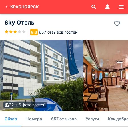
КРАСНОЯРСК
Sky Отель
657 отзывов гостей
9.3
32 + 6 фото гостей
Обзор
Номера
657 отзывов
Услуги
Как добр