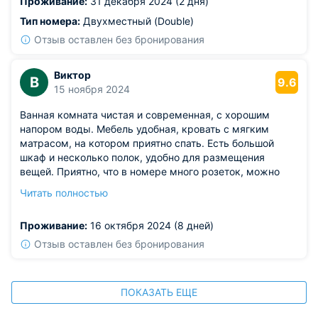
Проживание:
31 декабря 2024 (2 дня)
Тип номера:
Двухместный (Double)
Отзыв оставлен без бронирования
Виктор
В
9.6
15 ноября 2024
Ванная комната чистая и современная, с хорошим
напором воды. Мебель удобная, кровать с мягким
матрасом, на котором приятно спать. Есть большой
шкаф и несколько полок, удобно для размещения
вещей. Приятно, что в номере много розеток, можно
заряжать все устройства сразу. Большой столик и
Читать полностью
кресло создают уютный уголок для отдыха.
Из недостатков: не помешал бы дополнительный ночник
Проживание:
16 октября 2024 (8 дней)
рядом с кроватью для чтения.
Отзыв оставлен без бронирования
ПОКАЗАТЬ ЕЩЕ