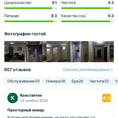
Цена/качество
9.1
Чистота
9.3
Питание
9.3
Качество сна
9.3
Фотографии гостей
657 отзывов
Сначала рекомендуемые
Обслуживание
30
Номера
28
Еда
26
Чистота
22
У
Константин
К
9.3
14 ноября 2025
Просторный номер
В принципе более-менее, но надо что решать со