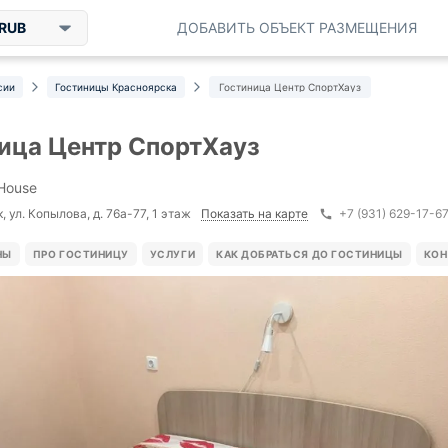
RUB
ДОБАВИТЬ ОБЪЕКТ РАЗМЕЩЕНИЯ
сии
Гостиницы Красноярска
Гостиница Центр СпортХауз
ица Центр СпортХауз
House
Показать на карте
 ул. Копылова, д. 76а-77, 1 этаж
+7 (931) 629-17-6
НЫ
ПРО ГОСТИНИЦУ
УСЛУГИ
КАК ДОБРАТЬСЯ ДО ГОСТИНИЦЫ
КОН