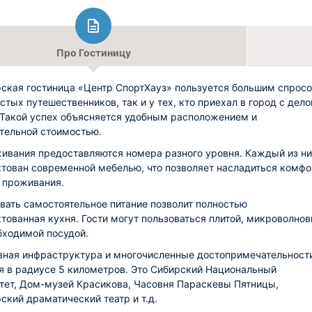
Про Гостиницу
ская гостиница «Центр СпортХауз» пользуется большим спрос
остых путешественников, так и у тех, кто приехал в город с дел
 Такой успех объясняется удобным расположением и
тельной стоимостью.
ивания предоставляются номера разного уровня. Каждый из н
тован современной мебелью, что позволяет насладиться комф
 проживания.
вать самостоятельное питание позволит полностью
тованная кухня. Гости могут пользоваться плитой, микроволнов
бходимой посудой.
вная инфраструктура и многочисленные достопримечательност
я в радиусе 5 километров. Это Сибирский Национальный
тет, Дом-музей Красикова, Часовня Параскевы Пятницы,
ский драматический театр и т.д.