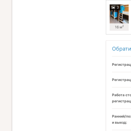
3
2
16 м
Обрати
Регистрац
Регистрац
Работа ст
регистрац
Ранний/по
и выезд: