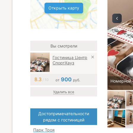
Открыть карту
Вы смотрели
Гостиница Центр
СпортХауз
8.3
900
/ 10
от
руб.
Номерной 
Удалить все
Достопримечательности
рядом с гостиницей
Парк Троя