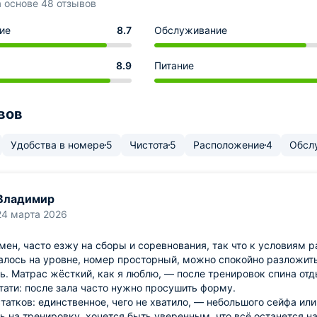
а основе 48 отзывов
ие
8.7
Обслуживание
8.9
Питание
вов
Удобства в номере
5
Чистота
5
Расположение
4
Обсл
Владимир
24 марта 2026
мен, часто езжу на сборы и соревнования, так что к условиям 
алось на уровне, номер просторный, можно спокойно разложить 
ь. Матрас жёсткий, как я люблю, — после тренировок спина отды
тати: после зала часто нужно просушить форму.
татков: единственное, чего не хватило, — небольшого сейфа ил
 на тренировку, хочется быть уверенным, что всё останется на