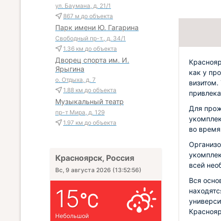
ул. Баумана, д. 21/1
867 м
до объекта
Парк имени Ю. Гагарина
Свободный пр-т., д. 34/1
1.36 км
до объекта
Дворец спорта им. И.
Краснояр
Ярыгина
как у пр
о. Отдыха, д. 7
визитом.
1.88 км
до объекта
привлека
Музыкальный театр
Для прож
пр-т Мира, д. 129
укомплек
1.97 км
до объекта
во время
Организо
укомплек
Красноярск, Россия
всей нео
Вс, 9 августа 2026
(
13:52:57
)
Вся осно
15
находятс
универси
Краснояр
Небольшой