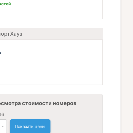
остей
портХауз
а
осмотра стоимости номеров
ей
Показать цены