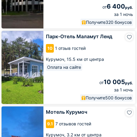
6 400
от
руб.
за 1 ночь
Получите
320 бонусов
Парк-
Парк-Отель Маламут Ленд
Отель
Маламут
10
1 отзыв гостей
Ленд
Курумоч,
15.5 км от центра
Оплата на сайте
10 005
от
руб.
за 1 ночь
Получите
500 бонусов
Мотель
Мотель Курумоч
Курумоч
9.1
7 отзывов гостей
Курумоч,
3.2 км от центра