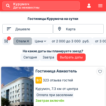
Курумоч
Даты неизвестны
Гостиницы Курумоча на сутки
Дешевле
Карта
1
Отели
Цена
от
2 000
до
3 000
руб.
от
3 0
Сегодня
Завтра
Выбрать даты
Гостиница
Гостиница Авиаотель
Авиаотель
9.1
323 отзыва гостей
Курумоч,
7.3 км от центра
Оплата при заселении
Завтрак включён