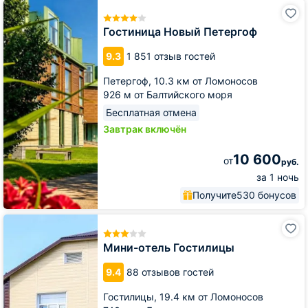
Гостиница
Новый
Петергоф
Гостиница Новый Петергоф
9.3
1 851 отзыв гостей
Петергоф,
10.3 км от Ломоносов
926 м от Балтийского моря
Бесплатная отмена
Завтрак включён
10 600
от
руб.
за 1 ночь
Получите
530 бонусов
Мини-
отель
Гостилицы
Мини-отель Гостилицы
9.4
88 отзывов гостей
Гостилицы,
19.4 км от Ломоносов