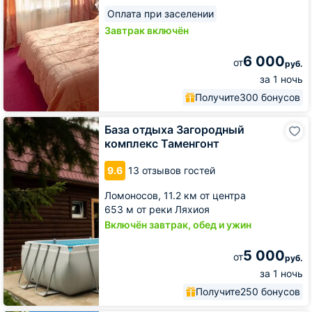
Оплата при заселении
Завтрак включён
6 000
от
руб.
за 1 ночь
Получите
300 бонусов
База
База отдыха Загородный
отдыха
комплекс Таменгонт
Загородный
комплекс
9.6
13 отзывов гостей
Таменгонт
Ломоносов,
11.2 км от центра
653 м от реки Ляхиоя
Включён завтрак, обед и ужин
5 000
от
руб.
за 1 ночь
Получите
250 бонусов