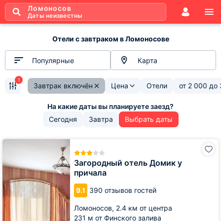
Ломоносов
Даты неизвестны
Отели с завтраком в Ломоносове
Популярные
Карта
1
Завтрак включён
Цена
Отели
от
2 000
до
Сегодня
Завтра
Выбрать даты
Загородный
отель
Домик
Загородный отель Домик у
у
причала
причала
9.1
390 отзывов гостей
Ломоносов,
2.4 км от центра
231 м от Финского залива