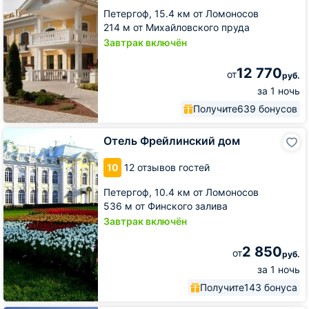
Петергоф,
15.4 км от Ломоносов
214 м от Михайловского пруда
Завтрак включён
12 770
от
руб.
за 1 ночь
Получите
639 бонусов
Отель
Отель Фрейлинский дом
Фрейлинский
дом
10
12 отзывов гостей
Петергоф,
10.4 км от Ломоносов
536 м от Финского залива
Завтрак включён
2 850
от
руб.
за 1 ночь
Получите
143 бонуса