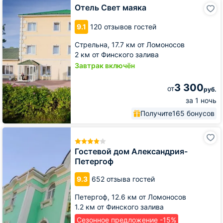
Отель
Отель Свет маяка
Свет
маяка
9.1
120 отзывов гостей
Стрельна,
17.7 км от Ломоносов
2 км от Финского залива
Завтрак включён
3 300
от
руб.
за 1 ночь
Получите
165 бонусов
Гостевой
дом
Александрия-
Гостевой дом Александрия-
Петергоф
Петергоф
9.3
652 отзыва гостей
Петергоф,
12.6 км от Ломоносов
1.2 км от Финского залива
Сезонное предложение -15%