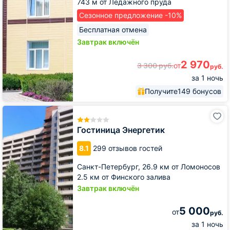
743 м от Ледажного пруда
Сезонное предложение -10%
Бесплатная отмена
Завтрак включён
2 970
3 300
руб.
от
руб.
за 1 ночь
Получите
149 бонусов
Гостиница
Энергетик
Гостиница Энергетик
8.1
299 отзывов гостей
Санкт-Петербург,
26.9 км от Ломоносов
2.5 км от Финского залива
Завтрак включён
5 000
от
руб.
за 1 ночь