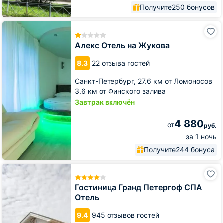
Получите
250 бонусов
Алекс
Отель
на
Алекс Отель на Жукова
Жукова
8.3
22 отзыва гостей
Санкт-Петербург,
27.6 км от Ломоносов
3.6 км от Финского залива
Завтрак включён
4 880
от
руб.
за 1 ночь
Получите
244 бонуса
Гостиница
Гранд
Петергоф
Гостиница Гранд Петергоф СПА
СПА
Отель
Отель
9.4
945 отзывов гостей