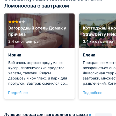
Ломоносова с завтраком
Загородный отель Домик у
Коттеджный к
причала
Strawberry Fiel
2.4 км от центра
3.4 км от центра
Ирина
Елена
Всё очень хорошо продумано:
Прекрасное место
кулер, гигиенические средства,
возвращаться снов
халаты, тапочки. Рядом
Живописная терри
дворцовый комплекс и парк для
завтраки, множес
прогулок. Завтрак сменился со
развлечений. Кот
"шведского стола" на
отличный, удобные
Подробнее
Подробнее
"континентальный". Но всё по-
подушки, есть вер
прежнему вкусно и сытно. Очень
лежаками, неболь
хороший выбор кофе на завтрак.
Лучшие города для загородного отдыха
в