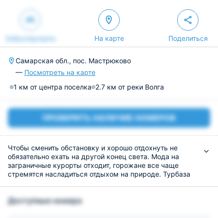
Забронировать
На карте
Поделиться
Самарская обл., пос. Мастрюково
—
Посмотреть на карте
1 км от центра поселка
2.7 км от реки Волга
ПРОВЕРИТЬ НАЛИЧИЕ НОМЕРОВ
Чтобы сменить обстановку и хорошо отдохнуть не
обязательно ехать на другой конец света. Мода на
заграничные курорты отходит, горожане все чаще
стремятся насладиться отдыхом на природе. Турбаза
«Сосенки на Волге» раскинулась в сосновом бору на
острове реки Волги. Уникальный микроклимат связан с
Доступные номера
удалённостью промышленных центров Самары и
Тольятти. В настоящее время это крупнейшая база
отдыха. Созданы все условия для прекрасного отдыха