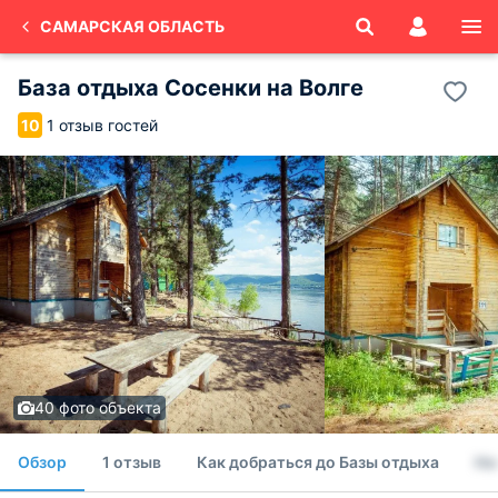
САМАРСКАЯ ОБЛАСТЬ
База отдыха Сосенки на Волге
1 отзыв гостей
10
40 фото объекта
Обзор
1 отзыв
Как добраться до Базы отдыха
Но