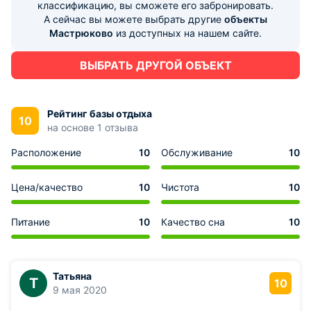
поиграть в футбол, бадминтон, волейбол, арендовать
классификацию, вы сможете его забронировать.
спортивный инвентарь для занятия водными видами
А сейчас вы можете выбрать другие
объекты
спорта. Для детей оборудованы современные игровые
Мастрюково
из доступных на нашем сайте.
площадки с горками, качелями, спортивными
сооружениями.
При желании можно отправиться на увлекательную
ВЫБРАТЬ ДРУГОЙ ОБЪЕКТ
экскурсию по реке. А любители рыбалки будут в
восторге от улова на Волге. За дополнительную плату
можно арендовать удочки и рыболовные снасти.
Рейтинг базы отдыха
10
на основе 1 отзыва
Расположение
10
Обслуживание
10
Цена/качество
10
Чистота
10
Питание
10
Качество сна
10
Татьяна
Т
10
9 мая 2020