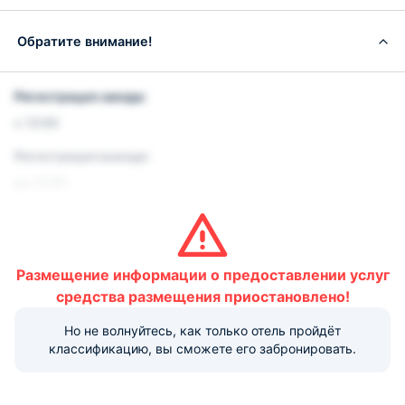
Обратите внимание!
Регистрация заезда:
с 12:00
Регистрация выезда:
до 12:00
Условия и правила проживания:
Размещение домашних животных не допускается.
Размещение информации о предоставлении услуг
Варианты оплаты, доступные на ресепшене:
средства размещения приостановлено!
Но не волнуйтесь, как только отель пройдёт
Наличные
Безналичный
Visa
Euro/Mastercard
МИР
классификацию, вы сможете его забронировать.