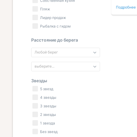
Собственная кухня
етили
всем необходимым, проживать
Нашли, г
Подробнее
Подробнее
 от
было комфортно. Мы остались
оставить
Пляж
 в
довольны проживанием и ценой.
приветлив
Лидер продаж
е).
Рыбалка с гидом
о в
и
ельное
Расстояние до берега
ивый,
ние
Любой берег
выберите...
Звезды
5 звезд
4 звезды
3 звезды
2 звезды
1 звезда
Без звезд