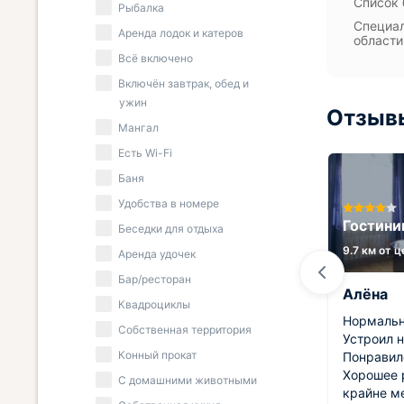
Список 
Рыбалка
Специал
Аренда лодок и катеров
области
Всё включено
Включён завтрак, обед и
ужин
Отзыв
Мангал
Есть Wi-Fi
Баня
ксор
Удобства в номере
Гостиница Золотая рыбка
Гостини
Беседки для отдыха
4.5 км от центра
9.7 км от 
Аренда удочек
Бар/ресторан
Юлия
Алёна
Квадроциклы
ха.
Были в городе проездом, решили
Нормальн
Собственная территория
и
остановиться на несколько дней
Устроил н
Конный прокат
здесь. Гостиница нас порадовал.
Понравил
 и на
Сотрудники вежливые,
Хорошее 
С домашними животными
приветливые. Номеру нас был со
крайне м