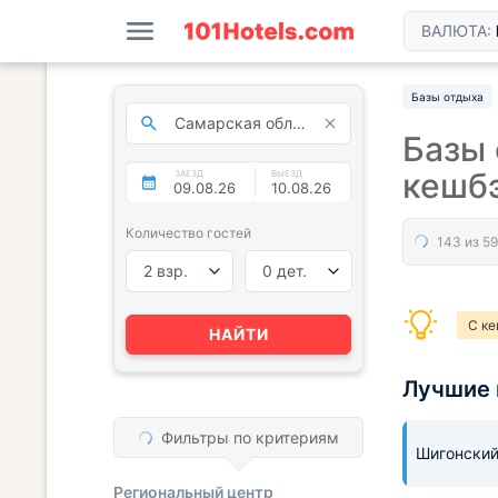
ВАЛЮТА:
Базы отдыха
Базы 
кешб
ЗАЕЗД
ВЫЕЗД
Количество гостей
2 взр.
0 дет.
С к
НАЙТИ
Лучшие 
Фильтры по критериям
Шигонски
Региональный центр