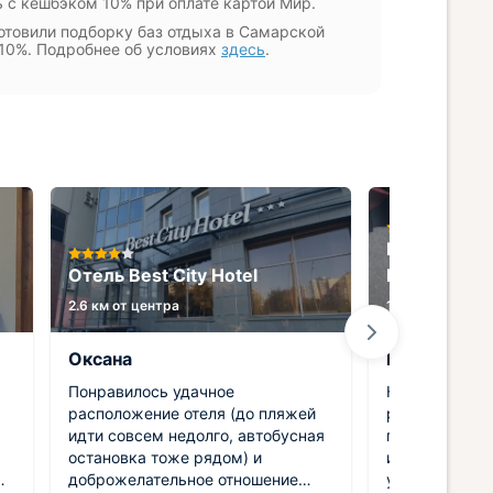
 с кешбэком 10% при оплате картой Мир.
отовили подборку баз отдыха в Самарской
 10%. Подробнее об условиях
здесь
.
Гостиница 
Отель Best City Hotel
Ривьера
2.6 км от центра
11.6 км от цент
Оксана
Елена
Понравилось удачное
Классная гос
расположение отеля (до пляжей
расположение
идти совсем недолго, автобусная
практически 
остановка тоже рядом) и
инфраструкту
м
доброжелательное отношение
уютный. Техн