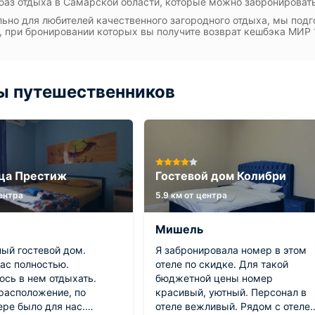
баз отдыха в Самарской области, которые можно забронировать
ьно для любителей качественного загородного отдыха, мы подг
, при бронировании которых вы получите возврат кешбэка МИР
ы путешественников
ца Престиж
Гостевой дом Колибри
центра
5.9 км от центра
Мишель
ый гостевой дом.
Я забронировала номер в этом
ас полностью.
отеле по скидке. Для такой
ось в нем отдыхать.
бюджетной цены номер
расположение, по
красивый, уютный. Персонал в
ере было для нас.
отеле вежливый. Рядом с отеле