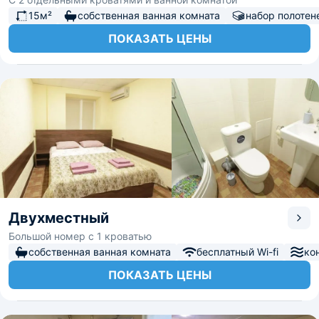
15м²
собственная ванная комната
набор полотен
ПОКАЗАТЬ ЦЕНЫ
Двухместный
Большой номер с 1 кроватью
собственная ванная комната
бесплатный Wi-fi
ко
ПОКАЗАТЬ ЦЕНЫ