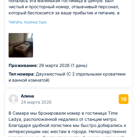
попалась эта маленькая гостиница в центре. Был
чистый и просторный номер, отзывчивый персонал,
который беспокоится за ваше прибытие и питание. в
общем, не жалею, что случайно попал в этот город,
Читать полностью
гостиница прям стала ещё одной
достопримечательностью для меня. Чистый номер.
Хорошая цена. Тихо и комфортно. Останавливаюсь там
постоянно, когда бываю в Самаре. Хорошее место.
Очень нравиться.
Из недостатков: все хорошо. Минусов для меня нет.
Проживание:
29 марта 2026 (1 день)
Тип номера:
Двухместный (С 2 отдельными кроватями
и ванной комнатой)
Алина
10
24 марта 2026
В Самаре мы бронировали номер в гостинице Time
Ladya, расположенной недалеко от станции метро.
Благодаря удобной логистике мы быстро добирались к
интересующим нас местам в городе. Непосредственно