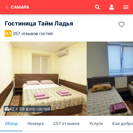
САМАРА
Гостиница Тайм Ладья
257 отзывов гостей
9.1
42 + 59 фото гостей
Обзор
Номера
257 отзывов
Услуги
Как добр