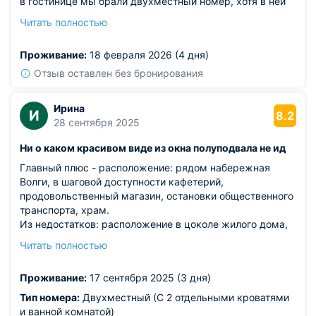
в гостинице мы брали двухместный номер, хотя в ней
есть и общие варианты номеров. Но нас интересовала
Читать полностью
отдельная комната со своей ванной. А вот кухня общая
для всех. Нас устроило в этом отеле все. Мы
Проживание:
18 февраля 2026 (4 дня)
рекомендуем!
Отзыв оставлен без бронирования
Ирина
И
8.2
28 сентября 2025
Ни о каком красивом виде из окна полуподвала не ид
Главный плюс - расположение: рядом набережная
Волги, в шаговой доступности кафетерий,
продовольственный магазин, остановки общественного
транспорта, храм.
Из недостатков: расположение в цоколе жилого дома,
невероятная слышимость всего происходящего на
Читать полностью
улице и в соседних номерах, из-за чего было
ощущение, что рядом с тобой на кровати кто-то спит. В
Проживание:
17 сентября 2025 (3 дня)
номере не было чайника , он в единственном
экземпляре находится в холле, почему-то нвзываемом
Тип номера:
Двухместный (С 2 отдельными кроватями
"кухня". Кулер отсутствует. В душевой кабине сломаны
и ванной комнатой)