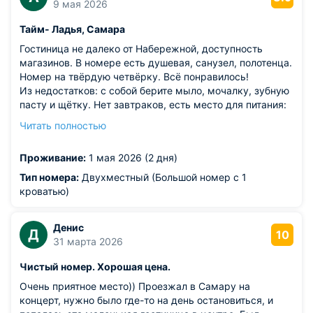
9 мая 2026
Тайм- Ладья, Самара
Гостиница не далеко от Набережной, доступность
магазинов. В номере есть душевая, санузел, полотенца.
Номер на твёрдую четвёрку. Всё понравилось!
Из недостатков: с собой берите мыло, мочалку, зубную
пасту и щётку. Нет завтраков, есть место для питания:
микроволновая печь, чайник. В номере ТВ не работал,
Читать полностью
но нам он, в принципе, не нужен был, мы весь день
гуляли по городу.
Проживание:
1 мая 2026 (2 дня)
Тип номера:
Двухместный (Большой номер с 1
кроватью)
Денис
Д
10
31 марта 2026
Чистый номер. Хорошая цена.
Очень приятное место)) Проезжал в Самару на
концерт, нужно было где-то на день остановиться, и