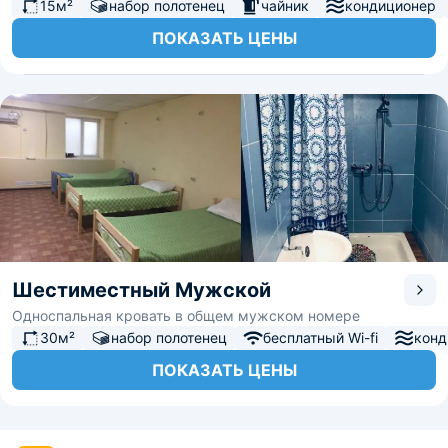
15м²
набор полотенец
чайник
кондиционер
ПОКАЗАТЬ ЦЕНЫ
Шестиместный Мужской
Односпальная кровать в общем мужском номере
30м²
набор полотенец
бесплатный Wi-fi
конд
ПОКАЗАТЬ ЦЕНЫ