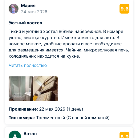
Мария
9.6
24 мая 2026
Уютный хостел
Тихий и уютный хостел вблизи набережной. В номере
уютно, чисто,аккуратно. Имеется место для авто. В
номере мягкие, удобные кровати и все необходимое
для размещения имеется. Чайник, микроволновая печь,
холодильник находится на кухне.
Из недостатков: не критично, но приходилось
Читать полностью
останавливаться во-многих хостелах,гостиницах, на
кухне имеется базовый набор:чай, сахар,если вода не
подлежит употреблению-куллер с водой. Не хватает и у
Вас))
Проживание:
22 мая 2026 (1 день)
Тип номера:
Трехместный (С ванной комнатой)
Антон
А
8.9