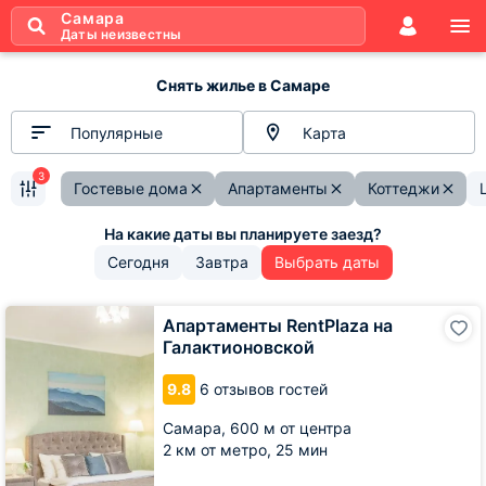
Самара
Даты неизвестны
Снять жилье в Самаре
Популярные
Карта
3
Гостевые дома
Апартаменты
Коттеджи
Сегодня
Завтра
Выбрать даты
Апартаменты
Апартаменты RentPlaza на
RentPlaza
Галактионовской
на
Галактионовской
9.8
6 отзывов гостей
Самара,
600 м от центра
2 км от метро,
25 мин