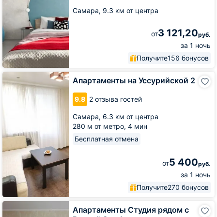
Самара,
9.3 км от центра
3 121,20
от
руб.
за 1 ночь
Получите
156 бонусов
Апартаменты
Апартаменты на Уссурийской 2
на
Уссурийской
9.8
2 отзыва гостей
2
Самара,
6.3 км от центра
280 м от метро,
4 мин
Бесплатная отмена
5 400
от
руб.
за 1 ночь
Получите
270 бонусов
Апартаменты
Апартаменты Студия рядом с
Студия