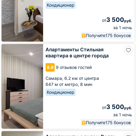
Кондиционер
3 500
от
руб.
за 1 ночь
Получите
175 бонусов
Апартаменты
Апартаменты Стильная
Стильная
квартира в центре города
квартира
в
8.9
9 отзывов гостей
центре
города
Самара,
6.2 км от центра
647 м от метро,
8 мин
Кондиционер
3 500
от
руб.
за 1 ночь
Получите
175 бонусов
Апартаменты