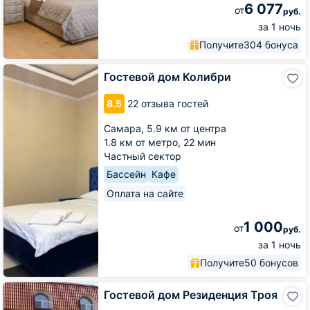
6 077
от
руб.
за 1 ночь
Получите
304 бонуса
Гостевой
Гостевой дом Колибри
дом
Колибри
8.5
22 отзыва гостей
Самара,
5.9 км от центра
1.8 км от метро,
22 мин
Частный сектор
Бассейн
Кафе
Оплата на сайте
1 000
от
руб.
за 1 ночь
Получите
50 бонусов
Гостевой
Гостевой дом Резиденция Троя
дом