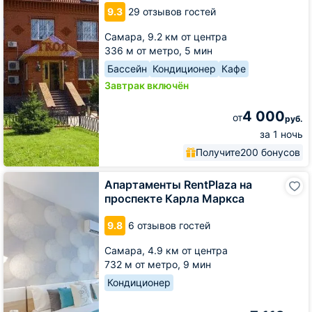
Резиденция
9.3
29 отзывов гостей
Троя
Самара,
9.2 км от центра
336 м от метро,
5 мин
Бассейн
Кондиционер
Кафе
Завтрак включён
4 000
от
руб.
за 1 ночь
Получите
200 бонусов
Апартаменты
Апартаменты RentPlaza на
RentPlaza
проспекте Карла Маркса
на
проспекте
9.8
6 отзывов гостей
Карла
Маркса
Самара,
4.9 км от центра
732 м от метро,
9 мин
Кондиционер