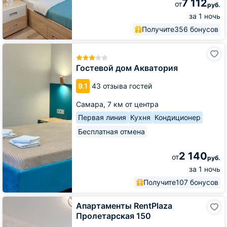
7 112
от
руб.
за 1 ночь
Получите
356 бонусов
Гостевой
дом
Акватория
Гостевой дом Акватория
9.1
43 отзыва гостей
Самара,
7 км от центра
Первая линия
Кухня
Кондиционер
Бесплатная отмена
2 140
от
руб.
за 1 ночь
Получите
107 бонусов
Апартаменты
Апартаменты RentPlaza
RentPlaza
Пролетарская 150
Пролетарская