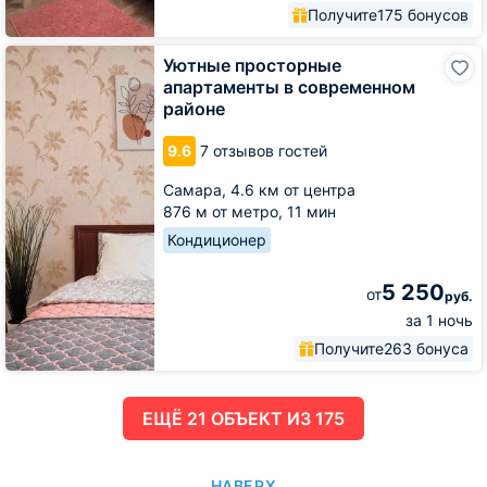
Получите
175 бонусов
Уютные
Уютные просторные
просторные
апартаменты в современном
апартаменты
районе
в
современном
9.6
7 отзывов гостей
районе
Самара,
4.6 км от центра
876 м от метро,
11 мин
Кондиционер
5 250
от
руб.
за 1 ночь
Получите
263 бонуса
ЕЩË 21 ОБЪЕКТ ИЗ 175
НАВЕРХ