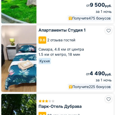
9 500
от
руб.
за 1 ночь
Получите
475 бонусов
Апартаменты
Апартаменты Студия 1
Студия
1
9.6
2 отзыва гостей
Самара,
4.6 км от центра
1.5 км от метро,
18 мин
Кухня
4 490
от
руб.
за 1 ночь
Получите
225 бонусов
Парк-
Отель
Дубрава
Парк-Отель Дубрава