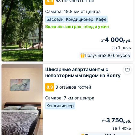
8.9
68 отзывов гостей
Самара,
19.8 км от центра
Бассейн
Кондиционер
Кафе
Включён завтрак, обед и ужин
4 000
от
руб.
за 1 ночь
Получите
200 бонусов
Шикарные
Шикарные апартаменты с
апартаменты
неповторимым видом на Волгу
с
неповторимым
8.9
8 отзывов гостей
видом
на
Самара,
7 км от центра
Волгу
Кондиционер
3 750
от
руб.
за 1 ночь