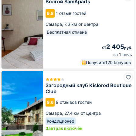
Волгой SamAparts
рядом
с
9.8
1 отзыв гостей
Волгой
SamAparts
Самара,
7.6 км от центра
Бесплатная отмена
2 405
от
руб.
за 1 ночь
Получите
120 бонусов
Загородный
клуб
Kislorod
Загородный клуб Kislorod Boutique
Boutique
Club
Club
9.6
9 отзывов гостей
Самара,
27.4 км от центра
Кондиционер
Завтрак включён