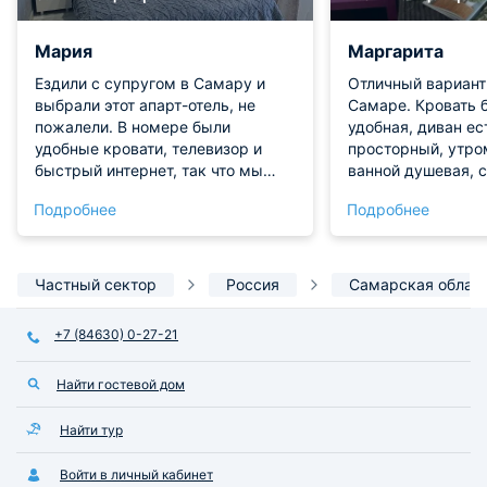
Мария
Маргарита
Ездили с супругом в Самару и
Отличный вариант
выбрали этот апарт-отель, не
Самаре. Кровать 
пожалели. В номере были
удобная, диван ес
удобные кровати, телевизор и
просторный, утро
быстрый интернет, так что мы
ванной душевая, 
чувствовали себя как дома.
полотенца. На ку
Подробнее
Подробнее
Санузел оказался полностью
готовить, плита, д
укомплектован гигиеническими
микроволновка, ч
средствами, это очень удобно. На
обеденный стол. 
кухне мы разогревали еду в
сквер Фадеева и 
Частный сектор
Россия
Самарская облас
микроволновке, холодильник и
ходили почти вез
чайный набор всегда под рукой, а
Чисто, уютно, всё
+7 (84630) 0-27-21
стол со стульями позволял
обедать с комфортом. Очень
Найти гостевой дом
уютное место для двоих.
Найти тур
Войти в личный кабинет