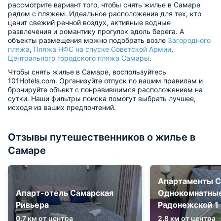
рассмотрите вариант того, чтобы снять жилье в Самаре
рядом с пляжем. Идеальное расположение для тех, кто
ценит свежий речной воздух, активные водные
развлечения и романтику прогулок вдоль берега. А
объекты размещения можно подобрать возле
Загородного
пляжа
,
Пляжа НФС на спуске Советской Армии
,
Центрального городского пляжа Самары
.
Чтобы снять жилье в Самаре, воспользуйтесь
101Hotels.com. Организуйте отпуск по вашим правилам и
бронируйте объект с понравившимся расположением на
сутки. Наши фильтры поиска помогут выбрать лучшее,
исходя из ваших предпочтений.
Отзывы путешественников о жилье в
Самаре
Апартаменты Ci
Апарт-отель Самарская
Однокомнатные
Ривьера
Радонежской 1
0.7 км от центра
2.8 км от центра