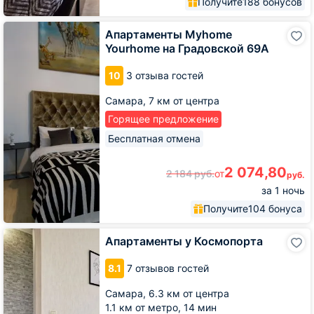
Получите
188 бонусов
Апартаменты
Апартаменты Myhome
Myhome
Yourhome на Градовской 69А
Yourhome
на
10
3 отзыва гостей
Градовской
69А
Самара,
7 км от центра
Горящее предложение
Бесплатная отмена
2 074,80
2 184
руб.
от
руб.
за 1 ночь
Получите
104 бонуса
Апартаменты
Апартаменты у Космопорта
у
Космопорта
8.1
7 отзывов гостей
Самара,
6.3 км от центра
1.1 км от метро,
14 мин