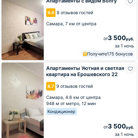
Апартаменты с видом Волгу
с
видом
9.6
8 отзывов гостей
Волгу
Самара,
7 км от центра
3 500
от
руб.
за 1 ночь
Получите
175 бонусов
Апартаменты
Апартаменты Уютная и светлая
Уютная
квартира на Ерошевского 22
и
светлая
8.7
9 отзывов гостей
квартира
на
Самара,
4.6 км от центра
Ерошевского
948 м от метро,
12 мин
22
Кондиционер
3 500
от
руб.
за 1 ночь