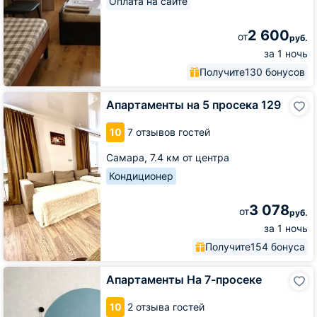
Оплата на сайте
2 600
от
руб.
за 1 ночь
Получите
130 бонусов
Апартаменты
Апартаменты на 5 просека 129
на
5
10
7 отзывов гостей
просека
129
Самара,
7.4 км от центра
Кондиционер
3 078
от
руб.
за 1 ночь
Получите
154 бонуса
Апартаменты
Апартаменты На 7-просеке
На
7-
10
2 отзыва гостей
просеке