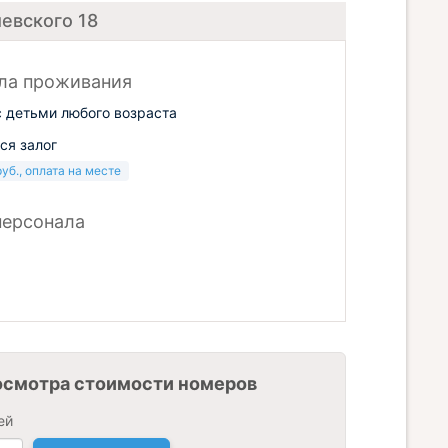
евского 18
ла проживания
 детьми любого возраста
ся залог
руб.
, оплата на месте
персонала
осмотра стоимости номеров
ей