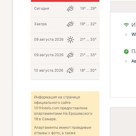
Сегодня
19° … 29°
И
Завтра
19° … 32°
Wi
08 августа 2026
21° … 35°
П
09 августа 2026
21° … 35°
А
10 августа 2026
18° … 20°
Информация на странице
официального сайта
101Hotels.com предоставлена
апартаментами На Ерошевского
18 в Самаре.
Апартаменты имеют правдивые
отзывы с фото, а также