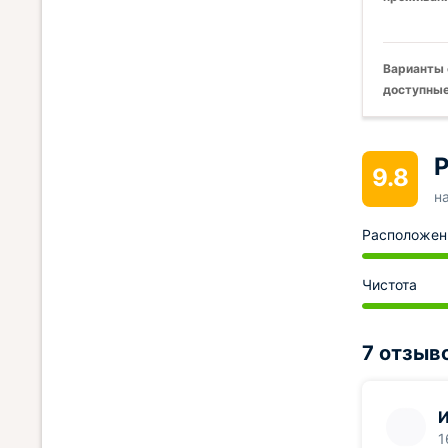
Варианты 
доступные
Р
9.8
н
Расположен
Чистота
7 отзыв
И
1