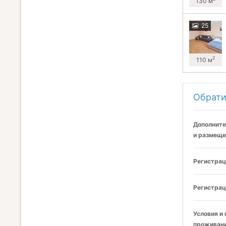
130 м
25
2
110 м
Обрати
Дополните
и размеще
Регистрац
Регистрац
Условия и
проживани