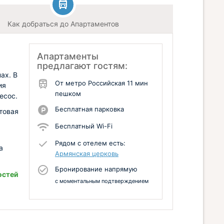
Как добраться до Апартаментов
Апартаменты
предлагают гостям:
ах. В
От метро Российская 11 мин
ия
пешком
есос.
Бесплатная парковка
товая
Бесплатный Wi-Fi
Рядом с отелем есть:
а
Армянская церковь
Бронирование напрямую
остей
с моментальным подтверждением