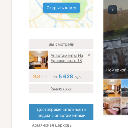
Открыть карту
Вы смотрели
Апартаменты На
Ерошевского 18
Номерной 
9.8
5 628
/ 10
от
руб.
Удалить все
Достопримечательности
рядом с апартаментами
Армянская церковь