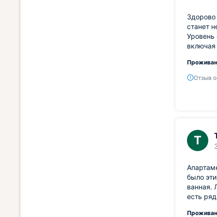
Здорово 
станет 
Уровень 
включая 
Проживан
Отзыв о
Т
Апартаме
было эти
ванная. 
есть ря
Проживан