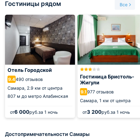
Гостиницы рядом
Все
Отель Городской
Гостиница Бристоль-
490 отзывов
9.4
Жигули
Самара,
2.9 км от центра
977 отзывов
9.1
807 м
до метро Алабинская
Самара,
1 км от центра
6 000
3 200
от
руб.
за 1 ночь
от
руб.
за 1 ночь
Достопримечательности Самары