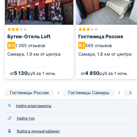
Бутик-Отель Loft
Гостиница Россия
1 065 отзывов
565 отзывов
8.5
9.1
Самара,
1.9 км от центра
Самара,
1.8 км от центра
5 130
4 850
от
руб.
за 1 ночь
от
руб.
за 1 ночь
Гостиницы России
Гостиницы Самары
Апа
Найти апартаменты
Найти тур
Войти в личный кабинет