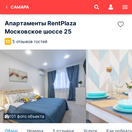
САМАРА
Апартаменты RentPlaza
Московское шоссе 25
5 отзывов гостей
10
101 фото объекта
Обзор
Номера
5 отзывов
Услуги
Как добрат