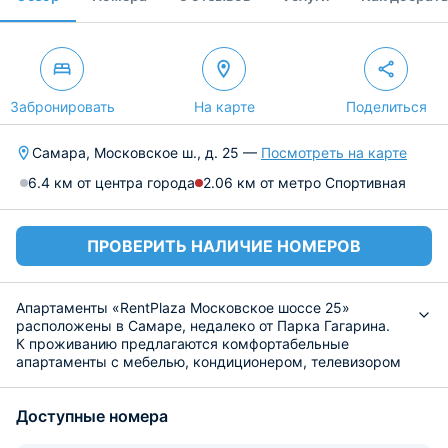
Забронировать
На карте
Поделиться
Самара, Московское ш., д. 25 —
Посмотреть на карте
6.4 км от центра города
2.06 км от метро Спортивная
ПРОВЕРИТЬ НАЛИЧИЕ НОМЕРОВ
Апартаменты «RentPlaza Московское шоссе 25»
расположены в Самаре, недалеко от Парка Гагарина.
К проживанию предлагаются комфортабельные
апартаменты с мебелью, кондиционером, телевизором
и интернетом. В ванной подготовлены душевая,
стиральная машина, полотенца, фен и предметы личной
Доступные номера
гигиены.
Кухня укомплектована необходимой посудой и бытовой