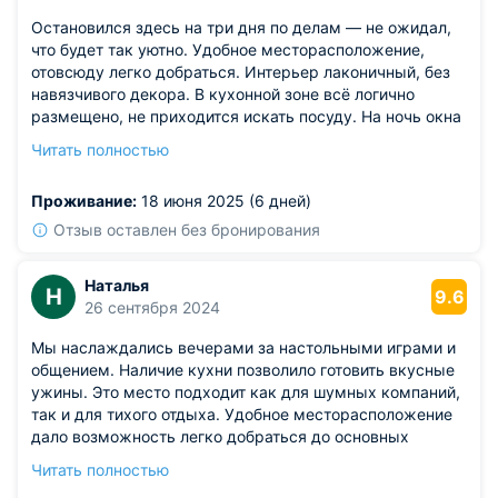
Остановился здесь на три дня по делам — не ожидал,
что будет так уютно. Удобное месторасположение,
отовсюду легко добраться. Интерьер лаконичный, без
навязчивого декора. В кухонной зоне всё логично
размещено, не приходится искать посуду. На ночь окна
закрываются плотно — спится в тишине. Впечатление,
Читать полностью
что помещение новое — всё свежее, ухоженное. Радует
быстрая связь с администратором — реагирует
Проживание:
18 июня 2025 (6 дней)
моментально.
Из недостатков: стул за рабочим столом расшатан.
Отзыв оставлен без бронирования
Наталья
Н
9.6
26 сентября 2024
Мы наслаждались вечерами за настольными играми и
общением. Наличие кухни позволило готовить вкусные
ужины. Это место подходит как для шумных компаний,
так и для тихого отдыха. Удобное месторасположение
дало возможность легко добраться до основных
достопримечательностей.
Читать полностью
Из недостатков: в квартире не было достаточного