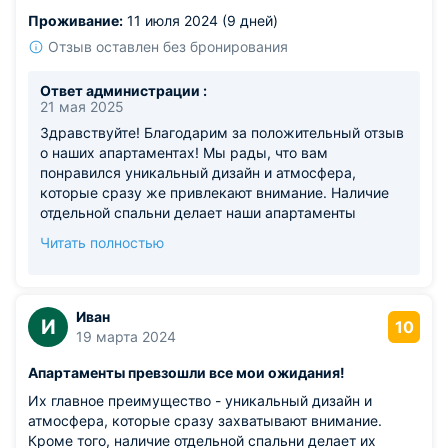
количества посуды, что создавало некоторые
Проживание:
11 июля 2024 (9 дней)
неудобства во время готовки.
Отзыв оставлен без бронирования
Ответ администрации :
21 мая 2025
Здравствуйте! Благодарим за положительный отзыв
о наших апартаментах! Мы рады, что вам
понравился уникальный дизайн и атмосфера,
которые сразу же привлекают внимание. Наличие
отдельной спальни делает наши апартаменты
идеальным выбором для семейного отдыха или
Читать полностью
путешествия с друзьями. Ваше мнение очень важно
для нас, поэтому мы будем рады видеть вас снова.
Иван
И
10
19 марта 2024
Апартаменты превзошли все мои ожидания!
Их главное преимущество - уникальный дизайн и
атмосфера, которые сразу захватывают внимание.
Кроме того, наличие отдельной спальни делает их