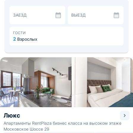
техникой, что облегчит процесс приготовления еды.
Недалеко располагаются продуктовые магазины,
рестораны «Плов» и «Route Grill».
ЗАЕЗД
ВЫЕЗД
Приятных воспоминаний оставят прогулки по городу и
посещение Музея авиации и космонавтики, где вам
расскажут об истории развития воздухоплавания и
освоения космоса, а также покажут интереснейшие
ГОСТИ
экспонаты. Расстояние до аэропорта - 32,4 км,
2
Взрослых
расстояние до железнодорожного вокзала - 5,8 км.
Люкс
Апартаменты RentPlaza бизнес класса на высоком этаже
Московское Шоссе 29