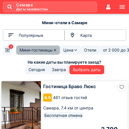
Самара
Даты неизвестны
Мини-отели в Самаре
Популярные
Карта
1
Мини-гостиницы
Цена
Отели
от
2 000
до
3
Сегодня
Завтра
Выбрать даты
Гостиница
Гостиница Браво Люкс
Браво
Люкс
8.9
461 отзыв гостей
Самара,
7.4 км от центра
Бесплатная отмена