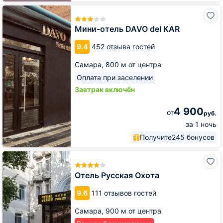
Мини-
отель
DAVO
Мини-отель DAVO del KAR
del
KAR
9.4
452 отзыва гостей
Самара,
800 м от центра
Оплата при заселении
Завтрак включён
4 900
от
руб.
за 1 ночь
Получите
245 бонусов
Отель
Русская
Охота
Отель Русская Охота
9.6
111 отзывов гостей
Самара,
900 м от центра