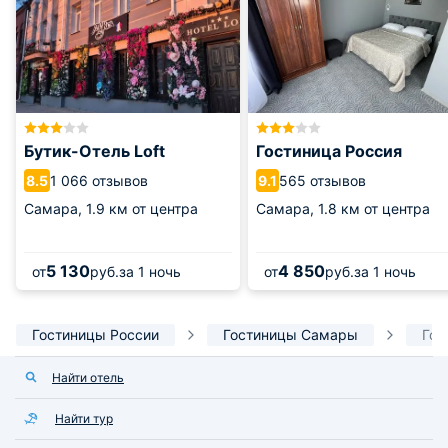
Бутик-Отель Loft
Гостиница Россия
1 066 отзывов
565 отзывов
8.5
9.1
Самара,
1.9 км от центра
Самара,
1.8 км от центра
5 130
4 850
от
руб.
за 1 ночь
от
руб.
за 1 ночь
Гостиницы России
Гостиницы Самары
Гос
Найти отель
Найти тур