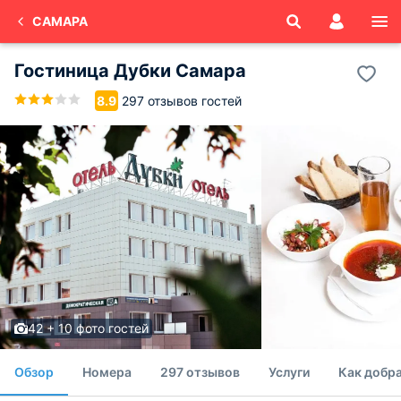
САМАРА
Гостиница Дубки Самара
297 отзывов гостей
8.9
42 + 10 фото гостей
Обзор
Номера
297 отзывов
Услуги
Как добр