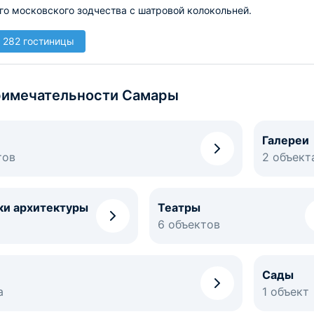
го московского зодчества с шатровой колокольней.
 282 гостиницы
имечательности Самары
Галереи
тов
2 объект
ки архитектуры
Театры
6 объектов
Сады
а
1 объект