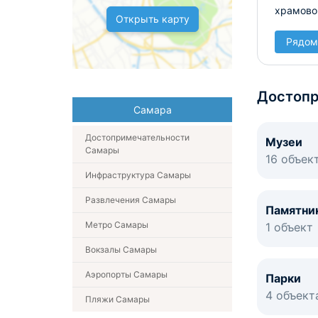
храмово
Открыть карту
Рядом
Достопр
Самара
Достопримечательности
Музеи
Самары
16 объек
Инфраструктура Самары
Развлечения Самары
Памятни
Метро Самары
1 объект
Вокзалы Самары
Аэропорты Самары
Парки
4 объект
Пляжи Самары