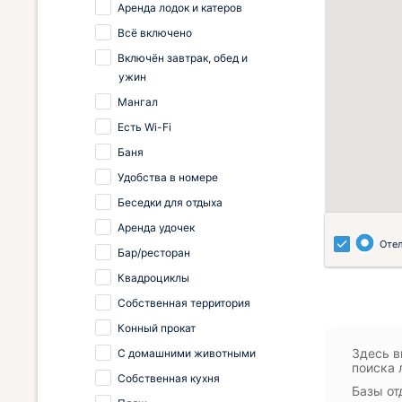
Аренда лодок и катеров
Всё включено
Включён завтрак, обед и
ужин
Мангал
Есть Wi-Fi
Баня
Удобства в номере
Беседки для отдыха
Аренда удочек
Оте
Бар/ресторан
Квадроциклы
Собственная территория
Конный прокат
Здесь в
С домашними животными
поиска 
Собственная кухня
Базы от