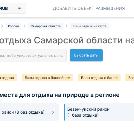
RUB
ДОБАВИТЬ ОБЪЕКТ РАЗМЕЩЕНИЯ
Россия
Самарская область
Базы отдыха на карте
отдыха Самарской области на
Выбрать даты
 отдыха
Базы отдыха с бассейном
Базы отдыха с баней
Ба
 отдыха с пейнтболом
Базы отдыха с квадроциклами
Бзы отдыха
места для отдыха на природе в регионе
ы отдыха с животными
Базы отдыха с рестораном
Безенчукский район
й район
(8 баз отдыха)
(1 база отдыха)