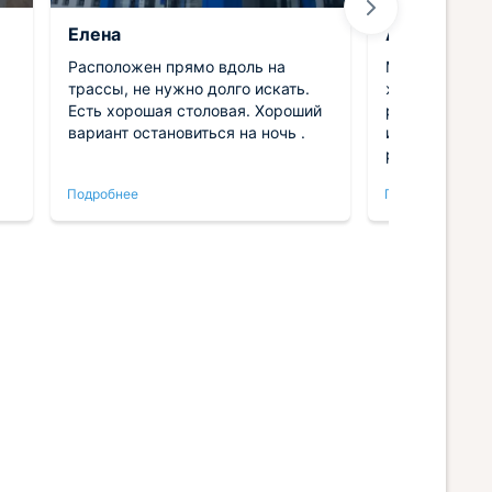
Елена
Алексей
Расположен прямо вдоль на
Моим приорит
трассы, не нужно долго искать.
жилья было 
Есть хорошая столовая. Хороший
расположение
вариант остановиться на ночь .
инфраструкту
рядом есть вс
доехать можн
Подробнее
Подробнее
и.
слов, место 
и
уютная, видно
ая
Очень чисто, 
Постельное б
Проблем со с
-
было. Удобно, что было рабочее
место, работа
спина не боле
спал как мла
поделюсь со