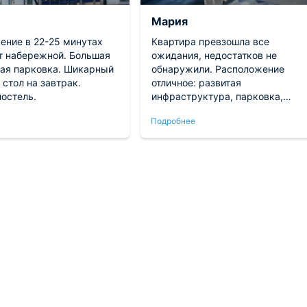
Мария
ение в 22-25 минутах
Квартира превзошла все
т набережной. Большая
ожидания, недостатков не
ая парковка. Шикарный
обнаружили. Расположение
стол на завтрак.
отличное: развитая
постель.
инфраструктура, парковка,
заведения общепита и магазины
Подробнее
находятся в шаговой доступност
Интерьер со свежим ремонтом 
гармоничным дизайном. Кухонн
зона полностью укомплектована
для комфортного приготовления
пищи (плита, духовой шкаф, СВЧ
печь). Гостям предоставляется
безупречно чистое постельное
белье и полотенца. Остались
довольны проживанием,
рекомендуем!