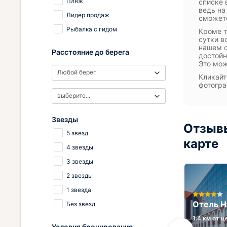
Пляж
списке 
ведь на
Лидер продаж
сможете
Рыбалка с гидом
Кроме т
сутки в
нашем с
Расстояние до берега
достойн
Это мож
Любой берег
Кликайт
фотогра
выберите...
Звезды
Отзывы
5 звезд
карте
4 звезды
3 звезды
2 звезды
1 звезда
Апартаменты Студия на 3
просеке 94Г
Отель H
Без звезд
7 км от центра
1.4 км от 
Условия бронирования