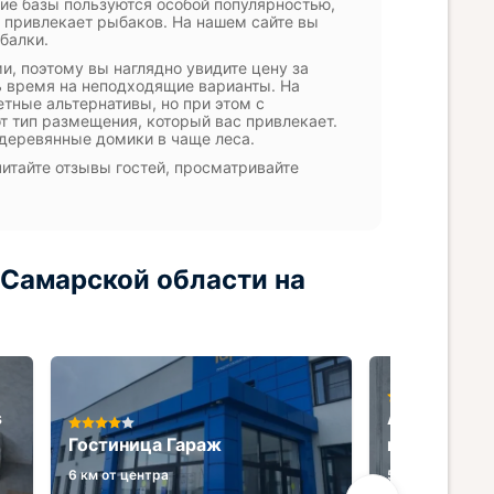
акие базы пользуются особой популярностью,
ь привлекает рыбаков. На нашем сайте вы
балки.
и, поэтому вы наглядно увидите цену за
ть время на неподходящие варианты. На
тные альтернативы, но при этом с
 тип размещения, который вас привлекает.
деревянные домики в чаще леса.
читайте отзывы гостей, просматривайте
 Самарской области на
s
Апартамент
Гостиница Гараж
на 40 лет 
6 км от центра
5.8 км от центр