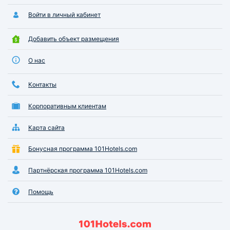
общая комната спальная с 4
кроватями + 4 тумбочки и 2
Войти в личный кабинет
шкафа, далее - небольшая
комната типо кухни - стол, 4
Добавить объект размещения
стула, чайник, 4 чайных пары и
стаканы, холодильник (ещё
О нас
хотелось бы свч - печь конечно
либо небольшую электроплитку).
Контакты
И через кухню проход в санузел.
Регулярно по запросу
Корпоративным клиентам
предоставлялась бутилированная
вода, чай в пакетиках, сахар,
мыло, гель для душа, шампунь, в
Карта сайта
первый день были наборы -
зубная щетка + маленькая зубная
Бонусная программа 101Hotels.com
паста, полотенце большое и
маленькое на каждого
Партнёрская программа 101Hotels.com
проживающего. На этаже стоит
кулер. На территории санатория
Помощь
находится одноименное озеро с
обилием водорослей и
растительности, вокруг сосновый