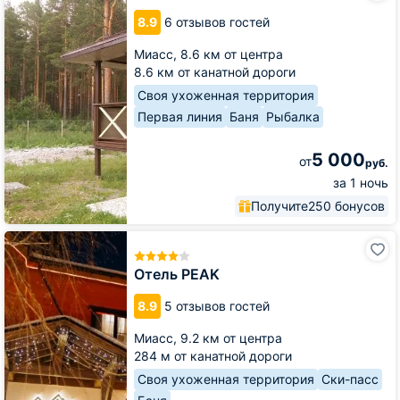
Медвежье
8.9
6 отзывов гостей
Миасс,
8.6 км от центра
8.6 км от канатной дороги
Своя ухоженная территория
Первая линия
Баня
Рыбалка
5 000
от
руб.
за 1 ночь
Получите
250 бонусов
Отель
PEAK
Отель PEAK
8.9
5 отзывов гостей
Миасс,
9.2 км от центра
284 м от канатной дороги
Своя ухоженная территория
Ски-пасс