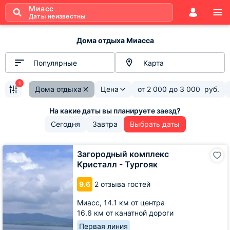
Миасс
Даты неизвестны
Дома отдыха Миасса
Популярные
Карта
1
Дома отдыха
Цена
от
2 000
до
3 000
руб.
Сегодня
Завтра
Выбрать даты
Загородный
Загородный комплекс
комплекс
Кристалл - Тургояк
Кристалл
-
9.6
2 отзыва гостей
Тургояк
Миасс,
14.1 км от центра
16.6 км от канатной дороги
Первая линия