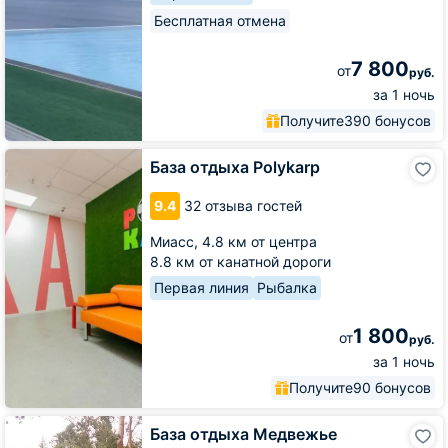
Бесплатная отмена
7 800
от
руб.
за 1 ночь
Получите
390 бонусов
База
База отдыха Polykarp
отдыха
Polykarp
9.4
32 отзыва гостей
Миасс,
4.8 км от центра
8.8 км от канатной дороги
Первая линия
Рыбалка
1 800
от
руб.
за 1 ночь
Получите
90 бонусов
База
База отдыха Медвежье
отдыха