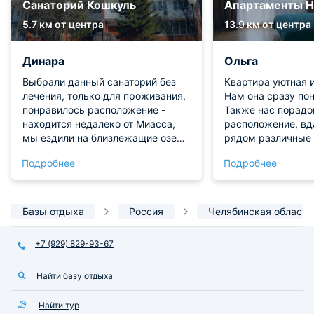
Санаторий Кошкуль
Апартаменты Н
5.7 км от центра
13.9 км от центра
Динара
Ольга
Выбрали данный санаторий без
Квартира уютная 
лечения, только для проживания,
Нам она сразу по
понравилось расположение -
Также нас порадо
находится недалеко от Миасса,
расположение, вд
мы ездили на близлежащие озера
рядом различные 
(Тургояк, Еловое) и на Таганай. Но
удобно. Готовить 
Подробнее
Подробнее
дорога проселочная до санатория
есть набор посуды
к концу нашего проживания при
Цена приятная, вс
ежедневных выездах заездах
изрядно стала изматывать ямами,
Базы отдыха
Россия
Челябинская область
ухабами Само место очень тихое
спокойное, проживающие не
+7 (929) 829-93-67
шумные, всё (лечение, столовая,
администрация, номера)
Найти базу отдыха
находится в одном корпусе. Мы
проживали в 4-местном
стандарте, на 4 этаже (лифта нет),
Найти тур