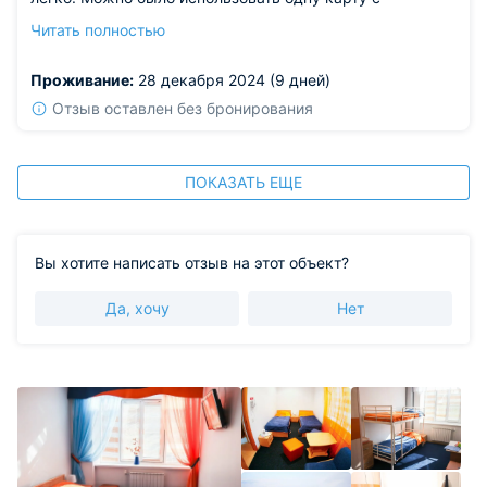
деньгами, а остальные члены семьи могли
Читать полностью
пользоваться этими средствами. Даже в кафе всё
оплачивалось с одного счёта. Теперь это стало
Проживание:
28 декабря 2024 (9 дней)
настоящей проблемой. И, конечно, неприятно удивили
цены.
Отзыв оставлен без бронирования
ПОКАЗАТЬ ЕЩЕ
Вы хотите написать отзыв на этот объект?
Да, хочу
Нет