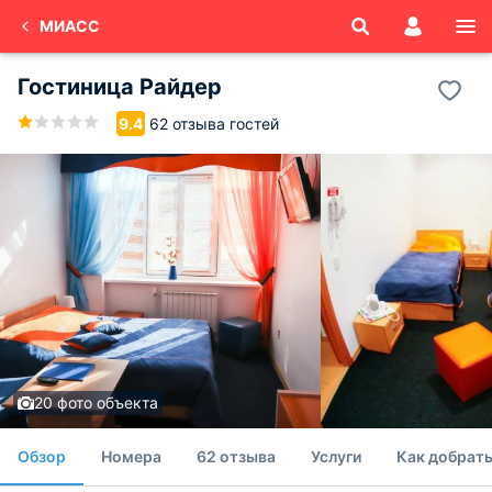
МИАСС
Гостиница Райдер
62 отзыва гостей
9.4
20 фото объекта
Обзор
Номера
62 отзыва
Услуги
Как добрать