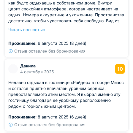
как будто отдыхаешь в собственном доме. Внутри
царит спокойная атмосфера, которая настраивает на
отдых. Номера аккуратные и ухоженные. Пространства
достаточно, чтобы чувствовать себя свободно. Вид из
окна радует глаз и помогает отвлечься от суеты.
Читать полностью
Чистота поддерживается на хорошем уровне. Приятно
находиться здесь и днем и вечером.
Проживание:
6 августа 2025 (8 дней)
Из недостатков: в холле нет удобных мест для
ожидания.
Отзыв оставлен без бронирования
Данила
10
4 сентября 2025
Недавно отдыхал в гостинице «Райдер» в городе Миасс
и остался приятно впечатлен уровнем сервиса,
предоставляемого этим местом. Я выбрал именно эту
гостиницу благодаря её удобному расположению
рядом с горнолыжным центром.
Проживание:
8 августа 2025 (6 дней)
Отзыв оставлен без бронирования