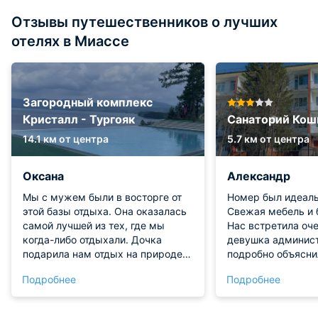
Отзывы путешественников о лучших
отелях в Миассе
Загородный комплекс
Кристалл - Тургояк
Санаторий Кош
14.1 км от центра
5.7 км от центра
Оксана
Александр
Мы с мужем были в восторге от
Номер был идеаль
этой базы отдыха. Она оказалась
Свежая мебель и 
самой лучшей из тех, где мы
Нас встретила оч
когда-либо отдыхали. Дочка
девушка админист
подарила нам отдых на природе,
подробно объясни
и мы очень ей благодарны. Нас
т.д., а это доволь
Подробнее
Подробнее
поразило всё: от чистоты до
важно. Ведь уста
работы персонала. Мы не нашли
человеку так при
ни одного минуса. Это место
слово. Первое на что обращаешь