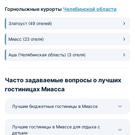
превзошло все наши ожидания.
внимаение это воз
Горнолыжные курорты
Челябинской области
Спасибо.
Раньше не думал 
так наслаждаться! Невероят
крутая кровать. П
Златоуст
(49 отелей)
проваливаешься в с
выспались. Удивит
Миасс
(23 отеля)
встали бодрыми и
Если хотите отдох
сил и выспаться, 
Аша (Челябинская область)
(3 отеля)
что надо! Санато
наши ожидания. 
сюда обязательно
Часто задаваемые вопросы о лучших
гостиницах Миасса
Лучшие бюджетные гостиницы в Миассе
Лучшие гостиницы в Миассе для отдыха с
детьми