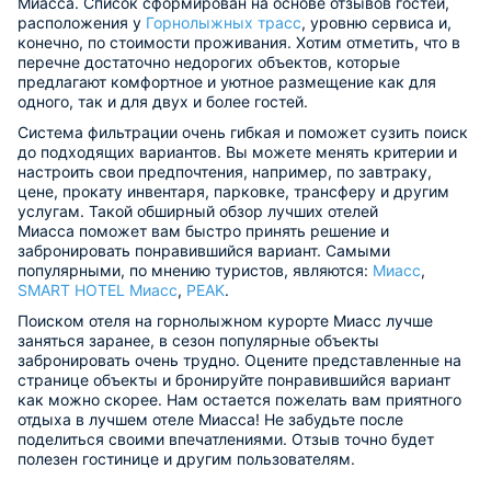
Миасса. Список сформирован на основе отзывов гостей,
расположения у
Горнолыжных трасс
, уровню сервиса и,
конечно, по стоимости проживания. Хотим отметить, что в
перечне достаточно недорогих объектов, которые
предлагают комфортное и уютное размещение как для
одного, так и для двух и более гостей.
Система фильтрации очень гибкая и поможет сузить поиск
до подходящих вариантов. Вы можете менять критерии и
настроить свои предпочтения, например, по завтраку,
цене, прокату инвентаря, парковке, трансферу и другим
услугам. Такой обширный обзор лучших отелей
Миасса поможет вам быстро принять решение и
забронировать понравившийся вариант. Самыми
популярными, по мнению туристов, являются:
Миасс
,
SMART HOTEL Миасс
,
PEAK
.
Поиском отеля на горнолыжном курорте Миасс лучше
заняться заранее, в сезон популярные объекты
забронировать очень трудно. Оцените представленные на
странице объекты и бронируйте понравившийся вариант
как можно скорее. Нам остается пожелать вам приятного
отдыха в лучшем отеле Миасса! Не забудьте после
поделиться своими впечатлениями. Отзыв точно будет
полезен гостинице и другим пользователям.