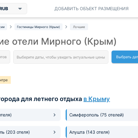
RUB
ДОБАВИТЬ ОБЪЕКТ РАЗМЕЩЕНИЯ
сии
Гостиницы Мирного (Крым)
Лучшие
ие отели Мирного (Крым)
Выбрать да
нтре
города для летнего отдыха
в Крыму
отеля)
Симферополь
(75 отелей)
оль
(203 отеля)
Алушта
(143 отеля)