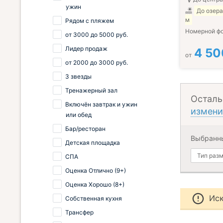
ужин
До озера
м
Рядом с пляжем
Номерной ф
от
3000
до
5000
руб.
Лидер продаж
4 50
от
от
2000
до
3000
руб.
3 звезды
Тренажерный зал
Осталь
Включён завтрак и ужин
измени
или обед
Бар/ресторан
Выбранн
Детская площадка
Тип раз
СПА
Оценка Отлично (9+)
Оценка Хорошо (8+)
Иск
Собственная кухня
Трансфер