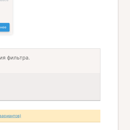
зывов
нее
ия фильтра.
вариантов)