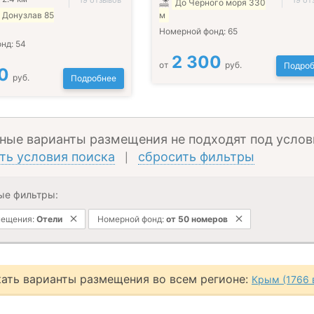
19 отзывов
19 от
До Черного моря 330
 Донузлав 85
м
Номерной фонд:
65
онд:
54
2 300
от
руб.
Подроб
0
руб.
Подробнее
ные варианты размещения не подходят под услов
ть условия поиска
сбросить фильтры
|
ые фильтры:
мещения:
Отели
Номерной фонд:
от 50 номеров
ать варианты размещения во всем регионе:
Крым (1766 