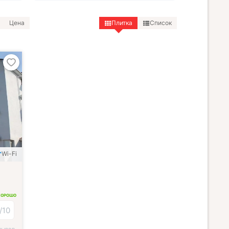
Цена
Плитка
Список
Wi-Fi
ХОРОШО
/
10