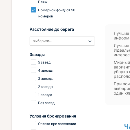
Пляж
Номерной фонд: от 50
номеров
Расстояние до берега
Лучшие 
информа
выберите...
Лучшие 
Идеальн
Звезды
интерес
Мирный 
5 звезд
вариант
4 звезды
уборка 
распол
3 звезды
При пои
2 звезды
выберит
один кл
1 звезда
Без звезд
Условия бронирования
Оплата при заселении
Ч