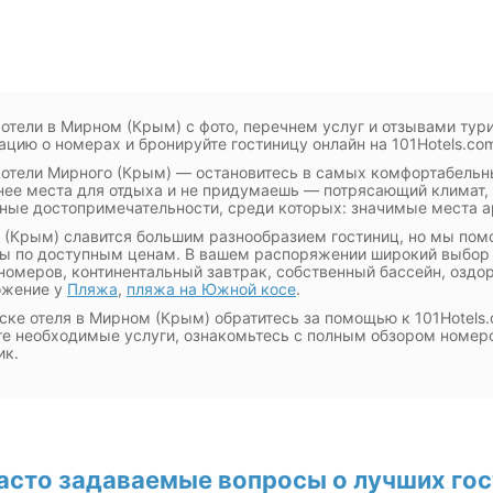
отели в Мирном (Крым) с фото, перечнем услуг и отзывами тури
цию о номерах и бронируйте гостиницу онлайн на 101Hotels.co
отели Мирного (Крым) — остановитесь в самых комфортабельн
ее места для отдыха и не придумаешь — потрясающий климат, 
ные достопримечательности, среди которых: значимые места а
(Крым) славится большим разнообразием гостиниц, но мы по
ы по доступным ценам. В вашем распоряжении широкий выбор 
номеров, континентальный завтрак, собственный бассейн, озд
ожение у
Пляжа
,
пляжа на Южной косе
.
ске отеля в Мирном (Крым) обратитесь за помощью к 101Hotels.
е необходимые услуги, ознакомьтесь с полным обзором номеро
ик.
асто задаваемые вопросы о лучших го