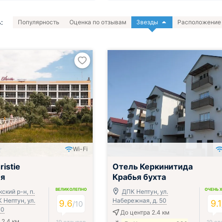
:
Популярность
Оценка по отзывам
Звезды
Расположение
Wi-Fi
ак, обед и ужин
istie
Отель Керкинитида
ия
Крабья бухта
ВЕЛИКОЛЕПНО
ОЧЕНЬ 
ский р-н, п.
ДПК Нептун, ул.
 Нептун, ул.
Набережная, д. 50
9.6
9.1
/
10
10
До центра 2.4 км
 2.4 км