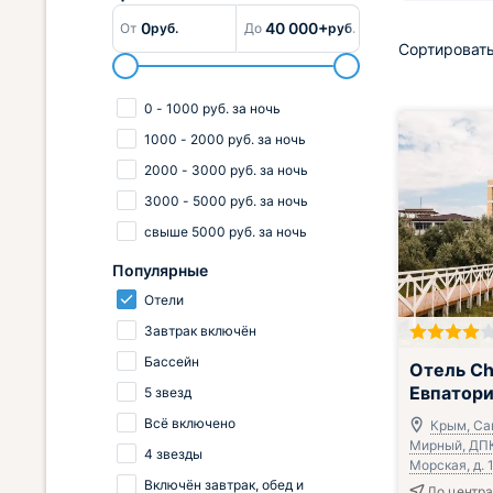
0
40 000+
От
руб.
До
руб.
Сортировать
0
-
1000
руб.
за ночь
1000
-
2000
руб.
за ночь
2000
-
3000
руб.
за ночь
3000
-
5000
руб.
за ночь
свыше
5000
руб.
за ночь
Популярные
Отели
Завтрак включён
Включён завтр
Бассейн
Отель Chr
Евпатор
5 звезд
Всё включено
Крым, Сак
Мирный, ДПК
4 звезды
Морская, д. 
Включён завтрак, обед и
До центра