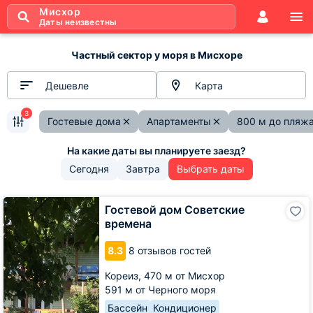
Мисхор
Даты неизвестны
Частный сектор у моря в Мисхоре
Дешевле
Карта
3
Гостевые дома
Апартаменты
800 м до пляж
Сегодня
Завтра
Выбрать даты
Гостевой
Гостевой дом Советские
дом
времена
Советские
времена
8.3
8 отзывов гостей
Кореиз,
470 м от Мисхор
591 м от Черного моря
Бассейн
Кондиционер