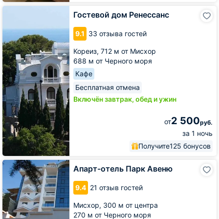
Гостевой
Гостевой дом Ренессанс
дом
Ренессанс
9.1
33 отзыва гостей
Кореиз,
712 м от Мисхор
688 м от Черного моря
Кафе
Бесплатная отмена
Включён завтрак, обед и ужин
2 500
от
руб.
за 1 ночь
Получите
125 бонусов
Апарт-
Апарт-отель Парк Авеню
отель
Парк
9.4
21 отзыв гостей
Авеню
Мисхор,
300 м от центра
270 м от Черного моря