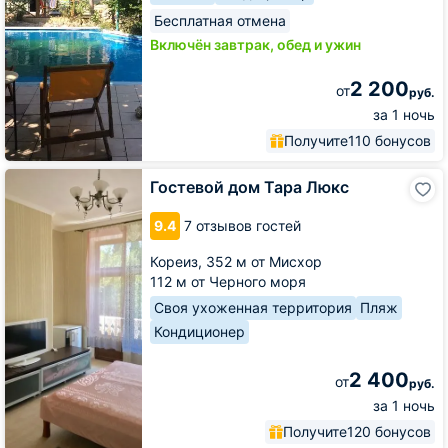
Бесплатная отмена
Включён завтрак, обед и ужин
2 200
от
руб.
за 1 ночь
Получите
110 бонусов
Гостевой
Гостевой дом Тара Люкс
дом
Тара
9.4
7 отзывов гостей
Люкс
Кореиз,
352 м от Мисхор
112 м от Черного моря
Своя ухоженная территория
Пляж
Кондиционер
2 400
от
руб.
за 1 ночь
Получите
120 бонусов