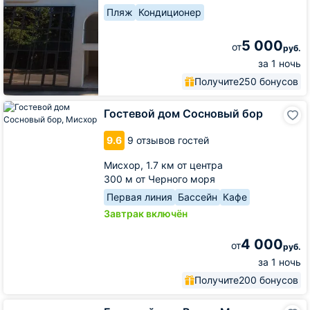
Пляж
Кондиционер
5 000
от
руб.
за 1 ночь
Получите
250 бонусов
Гостевой
Гостевой дом Сосновый бор
дом
Сосновый
9.6
9 отзывов гостей
бор
Мисхор,
1.7 км от центра
300 м от Черного моря
Первая линия
Бассейн
Кафе
Завтрак включён
4 000
от
руб.
за 1 ночь
Получите
200 бонусов
Гостевой