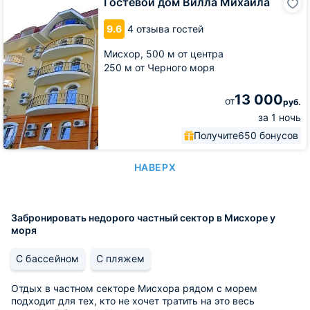
Гостевой дом Вилла Михаила
дом
Вилла
9.6
4 отзыва гостей
Михаила
Мисхор,
500 м от центра
250 м от Черного моря
13 000
от
руб.
за 1 ночь
Получите
650 бонусов
НАВЕРХ
Забронировать недорого частный сектор в Мисхоре у
моря
С бассейном
С пляжем
Отдых в частном секторе Мисхора рядом с морем
подходит для тех, кто не хочет тратить на это весь