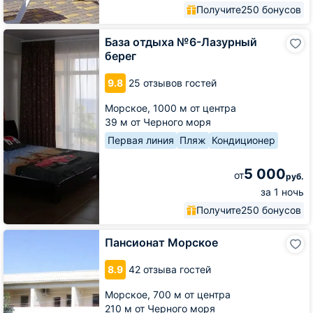
Получите
250 бонусов
База
База отдыха №6-Лазурный
отдыха
берег
№6-
Лазурный
9.8
25 отзывов гостей
берег
Морское,
1000 м от центра
39 м от Черного моря
Первая линия
Пляж
Кондиционер
5 000
от
руб.
за 1 ночь
Получите
250 бонусов
Пансионат
Пансионат Морское
Морское
8.9
42 отзыва гостей
Морское,
700 м от центра
210 м от Черного моря