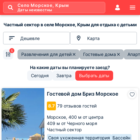
Село Морское, Крым
Даты неизвестны
Частный сектор в селе Морское, Крым для отдыха с детьми
Дешевле
Карта
5
Развлечения для детей
Гостевые дома
Апар
Сегодня
Завтра
Выбрать даты
Гостевой
Гостевой дом Бриз Морское
дом
Бриз
8.7
79 отзывов гостей
Морское
Морское,
400 м от центра
409 м от Черного моря
Частный сектор
Своя ухоженная территория
Бассейн