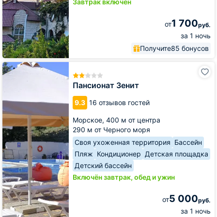
Завтрак включён
1 700
от
руб.
за 1 ночь
Получите
85 бонусов
Пансионат
Зенит
Пансионат Зенит
9.3
16 отзывов гостей
Морское,
400 м от центра
290 м от Черного моря
Своя ухоженная территория
Бассейн
Пляж
Кондиционер
Детская площадка
Детский бассейн
Включён завтрак, обед и ужин
5 000
от
руб.
за 1 ночь