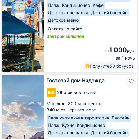
Пляж
Кондиционер
Кафе
Детская площадка
Детский бассейн
Детское меню
Оплата на сайте
Завтрак включён
1 000
от
руб.
за 1 ночь
Получите
50 бонусов
Гостевой
Гостевой дом Надежда
дом
Надежда
9.6
28 отзывов гостей
Морское,
800 м от центра
340 м от Черного моря
Своя ухоженная территория
Бассейн
Пляж
Кухня
Кондиционер
Детская площадка
Детский бассейн