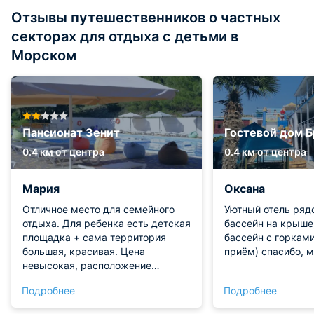
Отзывы путешественников о частных
секторах для отдыха с детьми в
Морском
Пансионат Зенит
Гостевой дом 
0.4 км от центра
0.4 км от центра
Мария
Оксана
Отличное место для семейного
Уютный отель ряд
отдыха. Для ребенка есть детская
бассейн на крыше
площадка + сама территория
бассейн с горкам
большая, красивая. Цена
приём) спасибо, 
невысокая, расположение
хорошее, можно выбраться в
Подробнее
Подробнее
Судак. Номер просторный,
светлый, укомплектованный.