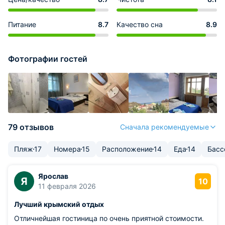
Питание
8.7
Качество сна
8.9
Фотографии гостей
79 отзывов
Сначала рекомендуемые
Пляж
17
Номера
15
Расположение
14
Еда
14
Басс
Ярослав
Я
10
11 февраля 2026
Лучший крымский отдых
Отличнейшая гостиница по очень приятной стоимости.