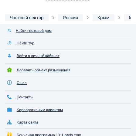
Частный сектор
Россия
Крым
Мо
Найти гостевой дом
Найти тур
Войти в личный кабинет
Добавить объект размещения
О нас
Контакты
Корпоративным клиентам
Карта сайта
Бонусная программа 101Hotels.com