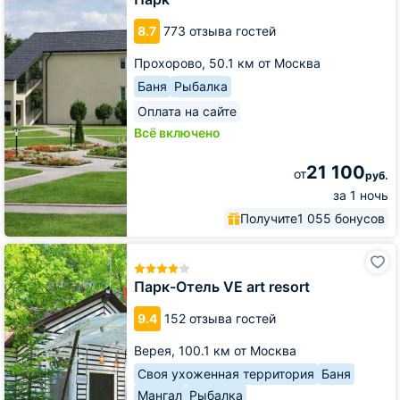
8.7
773 отзыва гостей
Прохорово,
50.1 км от Москва
Баня
Рыбалка
Оплата на сайте
Всё включено
21 100
от
руб.
за 1 ночь
Получите
1 055 бонусов
Парк-
Отель
VE
Парк-Отель VE art resort
art
resort
9.4
152 отзыва гостей
Верея,
100.1 км от Москва
Своя ухоженная территория
Баня
Мангал
Рыбалка