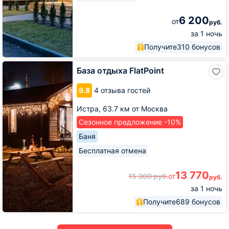
6 200
от
руб.
за 1 ночь
Получите
310 бонусов
База
База отдыха FlatPoint
отдыха
FlatPoint
9.8
4 отзыва гостей
Истра,
63.7 км от Москва
Сезонное предложение -10%
Баня
Бесплатная отмена
13 770
15 300
руб.
от
руб.
за 1 ночь
Получите
689 бонусов