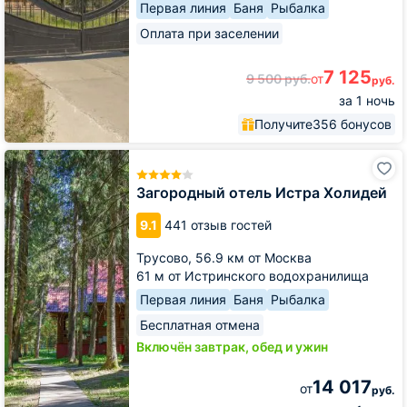
Первая линия
Баня
Рыбалка
Оплата при заселении
7 125
9 500
руб.
от
руб.
за 1 ночь
Получите
356 бонусов
Загородный
отель
Истра
Загородный отель Истра Холидей
Холидей
9.1
441 отзыв гостей
Трусово,
56.9 км от Москва
61 м от Истринского водохранилища
Первая линия
Баня
Рыбалка
Бесплатная отмена
Включён завтрак, обед и ужин
14 017
от
руб.