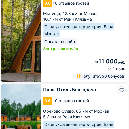
9.8
16 отзывов гостей
Мытищи,
42.8 км от Москва
16.7 км от Реки Клязьма
Своя ухоженная территория
Баня
Мангал
Оплата на сайте
Завтрак включён
11 000
от
руб.
за 1 ночь
Получите
550 бонусов
Парк-
Парк-Отель Благодача
Отель
Благодача
9.6
10 отзывов гостей
Орехово-Зуево,
85 км от Москва
5.3 км от Реки Клязьма
Своя ухоженная территория
Баня