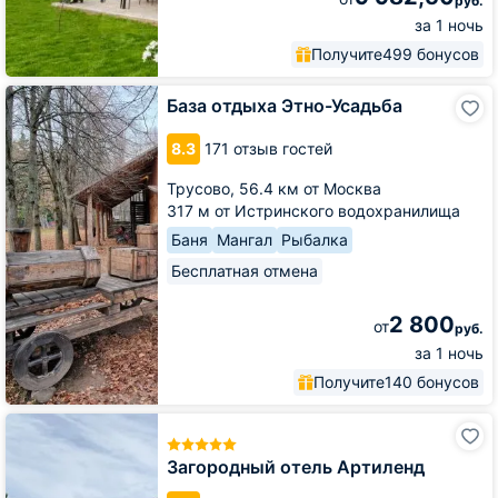
руб.
за 1 ночь
Получите
499 бонусов
База
База отдыха Этно-Усадьба
отдыха
Этно-
8.3
171 отзыв гостей
Усадьба
Трусово,
56.4 км от Москва
317 м от Истринского водохранилища
Баня
Мангал
Рыбалка
Бесплатная отмена
2 800
от
руб.
за 1 ночь
Получите
140 бонусов
Загородный
отель
Артиленд
Загородный отель Артиленд