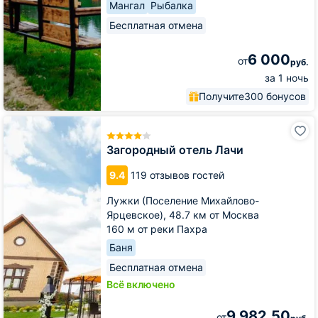
Мангал
Рыбалка
Бесплатная отмена
6 000
от
руб.
за 1 ночь
Получите
300 бонусов
Загородный
отель
Лачи
Загородный отель Лачи
9.4
119 отзывов гостей
Лужки (Поселение Михайлово-
Ярцевское),
48.7 км от Москва
160 м от реки Пахра
Баня
Бесплатная отмена
Всё включено
9 982,50
от