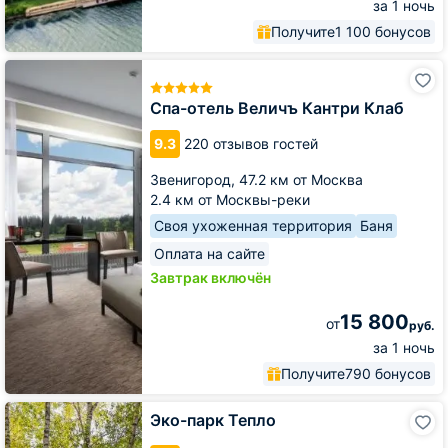
за 1 ночь
Получите
1 100 бонусов
Спа-
отель
Величъ
Спа-отель Величъ Кантри Клаб
Кантри
Клаб
9.3
220 отзывов гостей
Звенигород,
47.2 км от Москва
2.4 км от Москвы-реки
Своя ухоженная территория
Баня
Оплата на сайте
Завтрак включён
15 800
от
руб.
за 1 ночь
Получите
790 бонусов
Эко-
Эко-парк Тепло
парк
Тепло