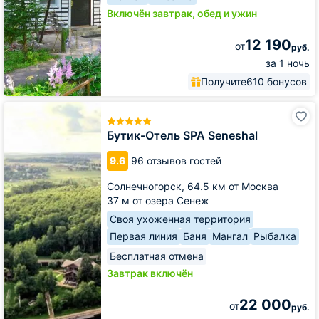
Включён завтрак, обед и ужин
12 190
от
руб.
за 1 ночь
Получите
610 бонусов
Бутик-
Отель
SPA
Бутик-Отель SPA Seneshal
Seneshal
9.6
96 отзывов гостей
Солнечногорск,
64.5 км от Москва
37 м от озера Сенеж
Своя ухоженная территория
Первая линия
Баня
Мангал
Рыбалка
Бесплатная отмена
Завтрак включён
22 000
от
руб.