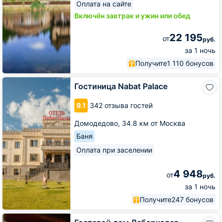
Оплата на сайте
Включён завтрак и ужин или обед
22 195
от
руб.
за 1 ночь
Получите
1 110 бонусов
Гостиница
Гостиница Nabat Palace
Nabat
Palace
9.1
342 отзыва гостей
Домодедово,
34.8 км от Москва
Баня
Оплата при заселении
4 948
от
руб.
за 1 ночь
Получите
247 бонусов
Гостевой