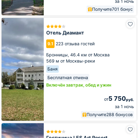
за 1 ночь
Получите
701 бонус
Отель
Диамант
Отель Диамант
9.1
223 отзыва гостей
Бронницы,
46.4 км от Москва
569 м от Москвы-реки
Баня
Бесплатная отмена
Включён завтрак, обед и ужин
5 750
от
руб.
за 1 ночь
Получите
288 бонусов
Гостиница
LES
Art
Гостиница LES Art Resort