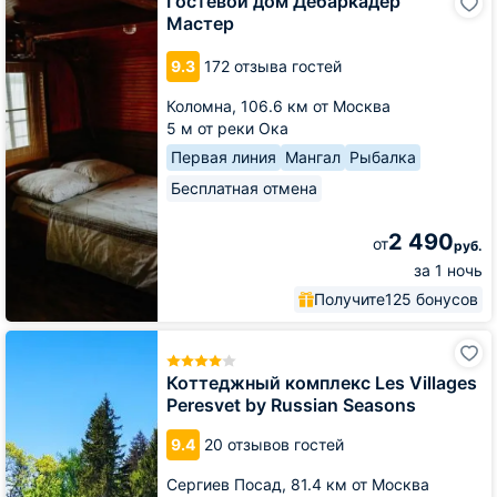
Гостевой дом Дебаркадер
дом
Мастер
Дебаркадер
Мастер
9.3
172 отзыва гостей
Коломна,
106.6 км от Москва
5 м от реки Ока
Первая линия
Мангал
Рыбалка
Бесплатная отмена
2 490
от
руб.
за 1 ночь
Получите
125 бонусов
Коттеджный
комплекс
Les
Коттеджный комплекс Les Villages
Villages
Peresvet by Russian Seasons
Peresvet
by
9.4
20 отзывов гостей
Russian
Seasons
Сергиев Посад,
81.4 км от Москва