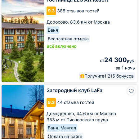
Resort
9.3
388 отзывов гостей
Дорохово,
83.6 км от Москва
Баня
Бесплатная отмена
Всё включено
24 300
от
руб.
за 1 ночь
Получите
1 215 бонусов
Загородный
Загородный клуб LaFa
клуб
LaFa
9.3
44 отзыва гостей
Домодедово,
44.6 км от Москва
353 м от Пионерского пруда
Баня
Мангал
Оплата на сайте