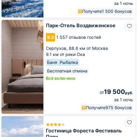
за 1 ночь
Получите
1 500 бонусов
Парк-
Парк-Отель Воздвиженское
Отель
Воздвиженское
9.3
1 557 отзывов гостей
Серпухов,
88.6 км от Москва
9.1 км от реки Ока
Баня
Рыбалка
Бесплатная отмена
Всё включено
19 500
от
руб.
за 1 ночь
Получите
975 бонусов
Гостиница
Фореста
Фестиваль
Гостиница Фореста Фестиваль
Парк
Парк