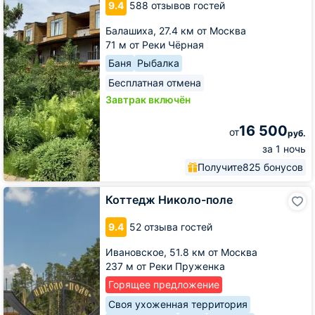
9.4
588 отзывов гостей
Балашиха,
27.4 км от Москва
71 м от Реки Чёрная
Баня
Рыбалка
Бесплатная отмена
Завтрак включён
16 500
от
руб.
за 1 ночь
Получите
825 бонусов
Коттедж
Коттедж Николо-поле
Николо-
поле
9.4
52 отзыва гостей
Ивановское,
51.8 км от Москва
237 м от Реки Пруженка
Горящее предложение
Своя ухоженная территория