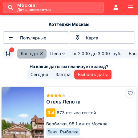
Москва
Даты неизвестны
Коттеджи Москвы
Популярные
Карта
1
Коттедж
Цена
от
2 000
до
3 000
руб.
Бас
Сегодня
Завтра
Выбрать даты
Отель
Лепота
Отель Лепота
9.4
673 отзыва гостей
Вербилки,
95.1 км от Москва
Баня
Рыбалка