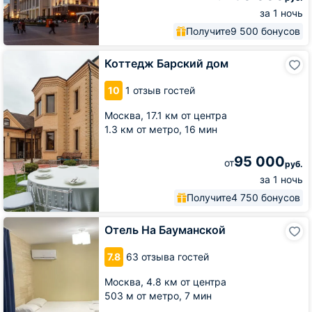
за 1 ночь
Получите
9 500 бонусов
Коттедж
Коттедж Барский дом
Барский
дом
10
1 отзыв гостей
Москва,
17.1 км от центра
1.3 км от метро,
16 мин
95 000
от
руб.
за 1 ночь
Получите
4 750 бонусов
Отель
Отель На Бауманской
На
Бауманской
7.8
63 отзыва гостей
Москва,
4.8 км от центра
503 м от метро,
7 мин