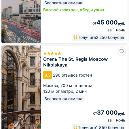
Бесплатная отмена
Включён завтрак, обед и ужин
45 000
от
руб.
за 1 ночь
Получите
2 250 бонусов
Отель
The
St.
Отель The St. Regis Moscow
Regis
Nikolskaya
Moscow
Nikolskaya
9.3
296 отзывов гостей
Москва,
700 м от центра
120 м от метро,
2 мин
Бесплатная отмена
37 000
от
руб.
за 1 ночь
Получите
1 850 бонусов