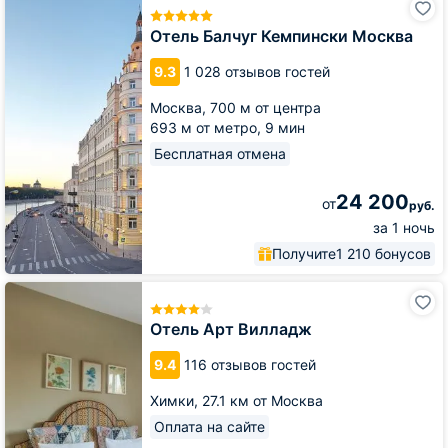
Балчуг
Кемпински
Отель Балчуг Кемпински Москва
Москва
9.3
1 028 отзывов гостей
Москва,
700 м от центра
693 м от метро,
9 мин
Бесплатная отмена
24 200
от
руб.
за 1 ночь
Получите
1 210 бонусов
Отель
Арт
Вилладж
Отель Арт Вилладж
9.4
116 отзывов гостей
Химки,
27.1 км от Москва
Оплата на сайте