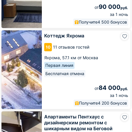
90 000
от
руб.
за 1 ночь
Получите
4 500 бонусов
Коттедж
Коттедж Яхрома
Яхрома
10
11 отзывов гостей
Яхрома,
57.1 км от Москва
Первая линия
Бесплатная отмена
84 000
от
руб.
за 1 ночь
Получите
4 200 бонусов
Апартаменты
Апартаменты Пентхаус с
Пентхаус
дизайнерским ремонтом с
с
шикарным видом на Беговой
дизайнерским