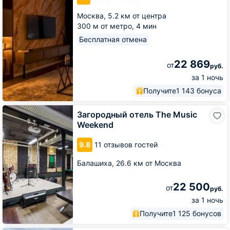
Aparts
Москва,
5.2 км от центра
300 м от метро,
4 мин
Бесплатная отмена
22 869
от
руб.
за 1 ночь
Получите
1 143 бонуса
Загородный
Загородный отель The Music
отель
Weekend
The
Music
9.8
11 отзывов гостей
Weekend
Балашиха,
26.6 км от Москва
22 500
от
руб.
за 1 ночь
Получите
1 125 бонусов