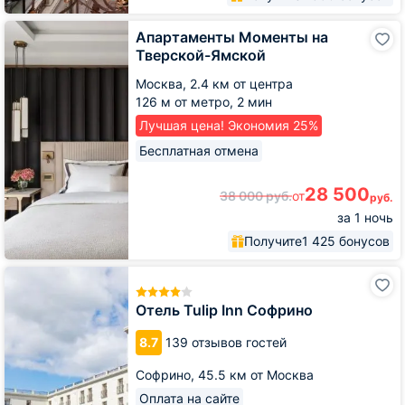
Апартаменты
Апартаменты Моменты на
Моменты
Тверской-Ямской
на
Тверской-
Москва,
2.4 км от центра
Ямской
126 м от метро,
2 мин
Лучшая цена! Экономия 25%
Бесплатная отмена
28 500
38 000
руб.
от
руб.
за 1 ночь
Получите
1 425 бонусов
Отель
Tulip
Inn
Отель Tulip Inn Софрино
Софрино
8.7
139 отзывов гостей
Софрино,
45.5 км от Москва
Оплата на сайте