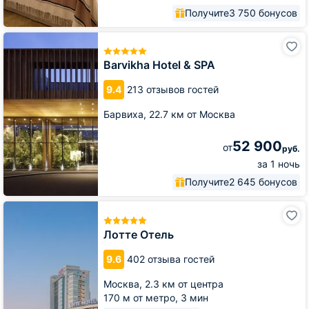
Получите
3 750 бонусов
Barvikha
Hotel
&
Barvikha Hotel & SPA
SPA
9.4
213 отзывов гостей
Барвиха,
22.7 км от Москва
52 900
от
руб.
за 1 ночь
Получите
2 645 бонусов
Лотте
Отель
Лотте Отель
9.6
402 отзыва гостей
Москва,
2.3 км от центра
170 м от метро,
3 мин