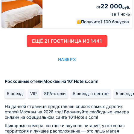
22 000
от
руб.
за 1 ночь
Получите
1 100 бонусов
ЕЩË 21 ГОСТИНИЦА ИЗ 1441
НАВЕРХ
Роскошные отели Москвы на 101Hotels.com!
5 звезд
VIP
SPA-отели
5 звезд в центре
5 звезд
На данной странице представлен список самых дорогих
отелей Москвы на 2026 год! Бронируйте свободные номера
онлайн на официальном сайте 101Hotels.com!
Шикарные номера, сытное и вкусное питание, ухоженная
территория и лучшее расположение — это лишь малая