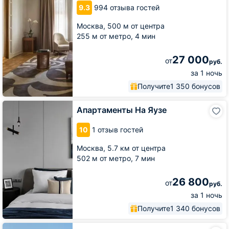
9.3
994 отзыва гостей
Москва,
500 м от центра
255 м от метро,
4 мин
27 000
от
руб.
за 1 ночь
Получите
1 350 бонусов
Апартаменты
Апартаменты На Яузе
На
Яузе
10
1 отзыв гостей
Москва,
5.7 км от центра
502 м от метро,
7 мин
26 800
от
руб.
за 1 ночь
Получите
1 340 бонусов
Отель