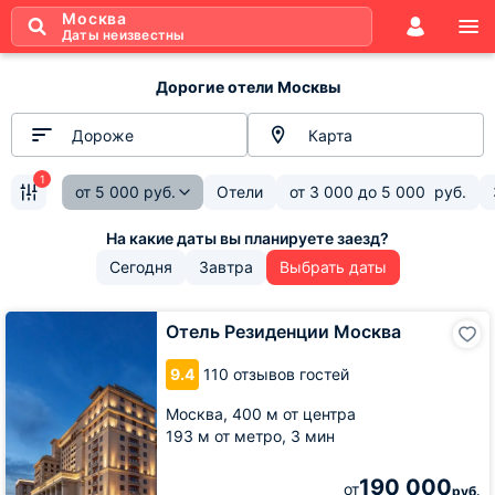
Москва
Даты неизвестны
Дорогие отели Москвы
Дороже
Карта
1
от
5 000
руб.
Отели
от
3 000
до
5 000
руб.
Сегодня
Завтра
Выбрать даты
Отель
Отель Резиденции Москва
Резиденции
Москва
9.4
110 отзывов гостей
Москва,
400 м от центра
193 м от метро,
3 мин
190 000
от
руб.