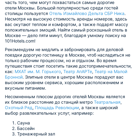
часть того, чем могут похвастаться самые дорогие
отели Москвы. Большой популярностью среди гостей
столицы пользуется
Отель Измайлово Дельта СБР Ника
.
Несмотря на высокую стоимость аренды номеров, здесь
вас окутают теплом и комфортом, а также подарят массу
положительных эмоций. Найти самый роскошный отель в
Москве — дело пяти минут, благодаря умному поиску на
101Hotels.com!
Рекомендуем не медлить и забронировать для деловой
поездки дорогую гостиницу в Москве, чтоб насладиться не
только рабочим процессом, но и отдыхом. Во время
путешествия стоит посетить такие достопримечательности,
как:
МХАТ им. М. Горького
,
Театр АпАРТе
,
Театр на Малой
Бронной
. Элитные отели в центре Москвы порадуют вас
высоким уровнем сервиса, хорошим расположением и
вкусным питанием.
Несомненным плюсом дорогих отелей Москвы является
их близкое расстояние до станций метро
Театральная
,
Охотный Ряд
,
Площадь Революции
, а также широкий
выбор развлекательных услуг, например:
Сауна
Бассейн
Тренажерный зал