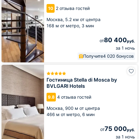
ремонтом
10
2 отзыва гостей
с
шикарным
Москва,
5.2 км от центра
видом
на
168 м от метро,
3 мин
Беговой
80 400
от
руб.
за 1 ночь
Получите
4 020 бонусов
Гостиница
Stella
di
Гостиница Stella di Mosca by
Mosca
BVLGARI Hotels
by
BVLGARI
9.8
4 отзыва гостей
Hotels
Москва,
900 м от центра
466 м от метро,
6 мин
75 000
от
руб.
за 1 ночь