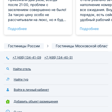
после 21:00, проблем с
наполнение номер
заселением совершенно не было!
все ожидания. Вн
За такую цену особо не
порядок, есть сей
рассчитывали на люкс, но я буду
удобный рабочий 
советовать эти апартаменты всем
вайфай - всё для 
Подробнее
Подробнее
друзьям! Во второй раз нашего
Самое лучшее - н
заселения нам предложили сразу
стиральной и суш
заправить диван, так как мы
прямо в ванной, в
приехали в 4 часа утра!
просто спасение. 
Гостиницы России
Гостиницы Московской области
Сотрудники - чудесные и
сервис на высоте,
заботливые, в номере чисто, если
впечатлением
+7 (495) 134-41-09
+7 (495) 134-40-51
что-то необходимо - можно
обратиться на ресепшен! Мы
Найти отель
остались довольны и если
приедем еще раз - остановимся
тут же!
Найти тур
Войти в личный кабинет
Добавить объект размещения
О нас