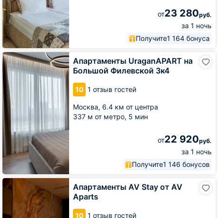
23 280
от
руб.
за 1 ночь
Получите
1 164 бонуса
Апартаменты
Апартаменты UraganAPART на
UraganAPART
Большой Филевской 3к4
на
Большой
10
1 отзыв гостей
Филевской
3к4
Москва,
6.4 км от центра
337 м от метро,
5 мин
22 920
от
руб.
за 1 ночь
Получите
1 146 бонусов
Апартаменты
Апартаменты AV Stay от AV
AV
Aparts
Stay
от
10
1 отзыв гостей
AV