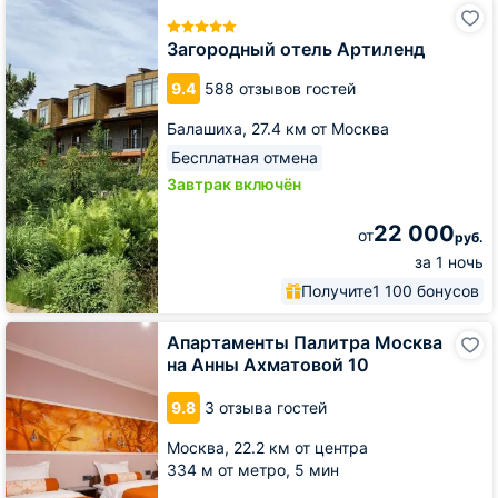
Загородный
отель
Артиленд
Загородный отель Артиленд
9.4
588 отзывов гостей
Балашиха,
27.4 км от Москва
Бесплатная отмена
Завтрак включён
22 000
от
руб.
за 1 ночь
Получите
1 100 бонусов
Апартаменты
Апартаменты Палитра Москва
Палитра
на Анны Ахматовой 10
Москва
на
9.8
3 отзыва гостей
Анны
Ахматовой
Москва,
22.2 км от центра
10
334 м от метро,
5 мин