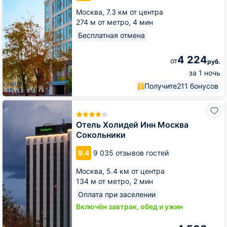
Москва,
7.3 км от центра
274 м от метро,
4 мин
Бесплатная отмена
4 224
от
руб.
за 1 ночь
Получите
211 бонусов
Отель
Холидей
Инн
Отель Холидей Инн Москва
Москва
Сокольники
Сокольники
9.4
9 035 отзывов гостей
Москва,
5.4 км от центра
134 м от метро,
2 мин
Оплата при заселении
Включён завтрак, обед и ужин