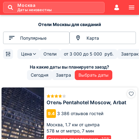
Москва
Даты неизвестны
Отели Москвы для свиданий
Популярные
Карта
Цена
Отели
от
3 000
до
5 000
руб.
Завтрак
Сегодня
Завтра
Выбрать даты
Отель
Pentahotel
Moscow,
Отель Pentahotel Moscow, Arbat
Arbat
9.4
3 386 отзывов гостей
Москва,
1.7 км от центра
578 м от метро,
7 мин
Сезонное предложение -10%