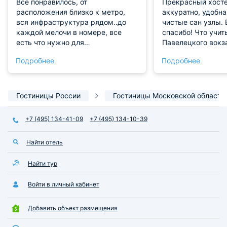
Все понравилось, от
Прекрасный хосте
расположения близко к метро,
аккуратно, удобна
вся инфраструктура рядом..до
чистые сан узлы.
каждой мелочи в номере, все
спасибо! Что учит
есть что нужно для
Павелецкого вокз
проживания..нам с дочерью все
минут пешком
Подробнее
Подробнее
очень понравилось!!!
Гостиницы России
Гостиницы Московской области
+7 (495) 134-41-09
+7 (495) 134-10-39
Найти отель
Найти тур
Войти в личный кабинет
Добавить объект размещения