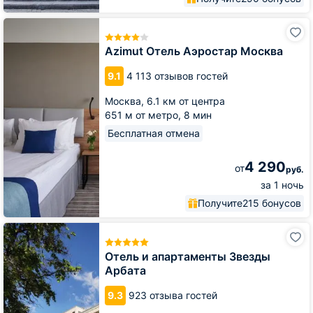
Azimut
Отель
Аэростар
Azimut Отель Аэростар Москва
Москва
9.1
4 113 отзывов гостей
Москва,
6.1 км от центра
651 м от метро,
8 мин
Бесплатная отмена
4 290
от
руб.
за 1 ночь
Получите
215 бонусов
Отель
и
апартаменты
Отель и апартаменты Звезды
Звезды
Арбата
Арбата
9.3
923 отзыва гостей