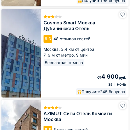
Получите
195 бонусов
Cosmos
Smart
Москва
Cosmos Smart Москва
Дубининская
Дубининская Отель
Отель
9.6
48 отзывов гостей
Москва,
3.4 км от центра
719 м от метро,
9 мин
Бесплатная отмена
4 900
от
руб.
за 1 ночь
Получите
245 бонусов
AZIMUT
Сити
Отель
AZIMUT Сити Отель Комсити
Комсити
Москва
Москва
9.8
5 отзывов гостей