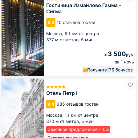
Гамма
Гостиница Измайлово Гамма -
-
Сигма
Сигма
9.3
10 отзывов гостей
Москва,
9.1 км от центра
377 м от метро,
5 мин
3 500
от
руб.
за 1 ночь
Получите
175 бонусов
Отель
Петр
I
Отель Петр I
9.4
985 отзывов гостей
Москва,
1.1 км от центра
370 м от метро,
5 мин
Сезонное предложение -10%
Бесплатная отмена