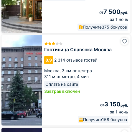
7 500
от
руб.
за 1 ночь
Получите
375 бонусов
Гостиница
Славянка
Москва
Гостиница Славянка Москва
8.9
2 314 отзывов гостей
Москва,
3 км от центра
311 м от метро,
4 мин
Оплата на сайте
Завтрак включён
3 150
от
руб.
за 1 ночь
Получите
158 бонусов
Гостиница