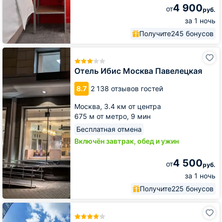
4 900
от
руб.
за 1 ночь
Получите
245 бонусов
Отель
Ибис
Москва
Отель Ибис Москва Павелецкая
Павелецкая
8.7
2 138 отзывов гостей
Москва,
3.4 км от центра
675 м от метро,
9 мин
Бесплатная отмена
Включён завтрак, обед и ужин
4 500
от
руб.
за 1 ночь
Получите
225 бонусов
Бородино
Конгресс-