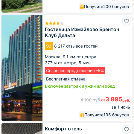
Получите
200 бонусов
Гостиница
Измайлово
Брентон
Гостиница Измайлово Брентон
Клуб
Клуб Дельта
Дельта
9.1
8 217 отзывов гостей
Москва,
9.1 км от центра
377 м от метро,
5 мин
Сезонное предложение -5%
Бесплатная отмена
Включён завтрак и ужин или обед
3 895
4 100
руб.
от
руб.
за 1 ночь
Получите
195 бонусов
Комфорт
Комфорт отель
отель