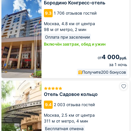
отель
Бородино Конгресс-отель
9.3
1 706 отзывов гостей
Москва,
4.8 км от центра
98 м от метро,
2 мин
Оплата при заселении
Включён завтрак, обед и ужин
4 000
от
руб.
за 1 ночь
Получите
200 бонусов
Отель
Садовое
кольцо
Отель Садовое кольцо
9.4
2 003 отзыва гостей
Москва,
2.5 км от центра
311 м от метро,
4 мин
Бесплатная отмена