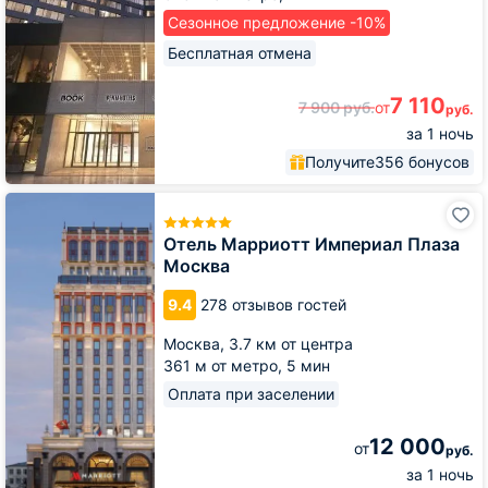
Сезонное предложение -10%
Бесплатная отмена
7 110
7 900
руб.
от
руб.
за 1 ночь
Получите
356 бонусов
Отель
Марриотт
Империал
Отель Марриотт Империал Плаза
Плаза
Москва
Москва
9.4
278 отзывов гостей
Москва,
3.7 км от центра
361 м от метро,
5 мин
Оплата при заселении
12 000
от
руб.
за 1 ночь