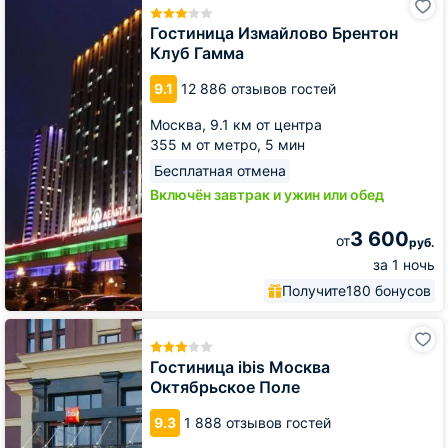
Измайлово
Брентон
Гостиница Измайлово Брентон
Клуб
Клуб Гамма
Гамма
9.1
12 886 отзывов гостей
Москва,
9.1 км от центра
355 м от метро,
5 мин
Бесплатная отмена
Включён завтрак и ужин или обед
3 600
от
руб.
за 1 ночь
Получите
180 бонусов
Гостиница
ibis
Москва
Гостиница ibis Москва
Октябрьское
Октябрьское Поле
Поле
9.3
1 888 отзывов гостей