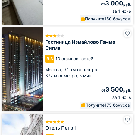
3 000
от
руб.
за 1 ночь
Получите
150 бонусов
Гостиница
Измайлово
Гамма
Гостиница Измайлово Гамма -
-
Сигма
Сигма
9.3
10 отзывов гостей
Москва,
9.1 км от центра
377 м от метро,
5 мин
3 500
от
руб.
за 1 ночь
Получите
175 бонусов
Отель
Петр
I
Отель Петр I