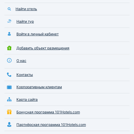
качеству жилья. Э
Найти отель
настоящим откры
полноценного отд
ложе бесподобно,
Найти тур
ортопедический м
ощущение невесом
Войти в личный кабинет
утро совершенно 
покидать уютные 
Добавить объект размещения
постельного белья
Функциональное к
О нас
пространство осн
необходимой сов
Контакты
техникой и посудо
открывает просто
Корпоративным клиентам
кулинарных эксп
прямо во время п
Идеальный поряд
Карта сайта
поддерживается в
апартаментов, чи
Бонусная программа 101Hotels.com
до стерильного бл
Партнёрская программа 101Hotels.com