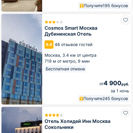
Получите
195 бонусов
Cosmos
Smart
Москва
Cosmos Smart Москва
Дубининская
Дубининская Отель
Отель
9.6
48 отзывов гостей
Москва,
3.4 км от центра
719 м от метро,
9 мин
Бесплатная отмена
4 900
от
руб.
за 1 ночь
Получите
245 бонусов
Отель
Холидей
Инн
Отель Холидей Инн Москва
Москва
Сокольники
Сокольники