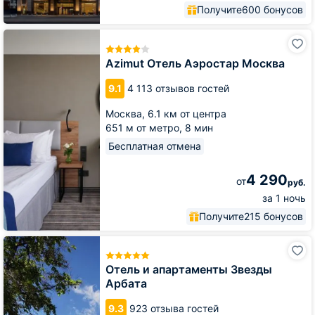
Получите
600 бонусов
Azimut
Отель
Аэростар
Azimut Отель Аэростар Москва
Москва
9.1
4 113 отзывов гостей
Москва,
6.1 км от центра
651 м от метро,
8 мин
Бесплатная отмена
4 290
от
руб.
за 1 ночь
Получите
215 бонусов
Отель
и
апартаменты
Отель и апартаменты Звезды
Звезды
Арбата
Арбата
9.3
923 отзыва гостей