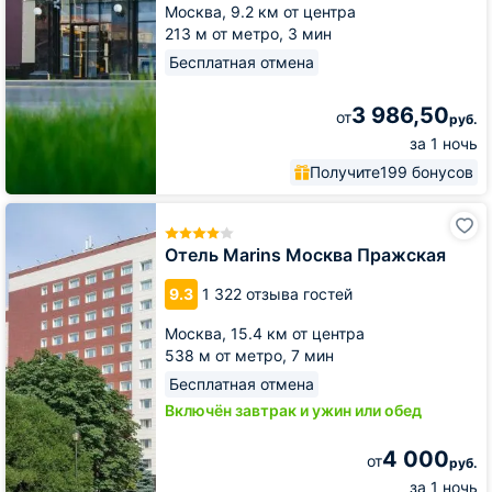
Москва,
9.2 км от центра
213 м от метро,
3 мин
Бесплатная отмена
3 986,50
от
руб.
за 1 ночь
Получите
199 бонусов
Отель
Marins
Москва
Отель Marins Москва Пражская
Пражская
9.3
1 322 отзыва гостей
Москва,
15.4 км от центра
538 м от метро,
7 мин
Бесплатная отмена
Включён завтрак и ужин или обед
4 000
от
руб.
за 1 ночь