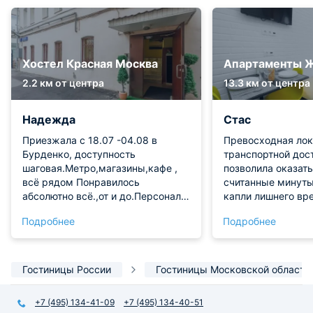
Хостел Красная Москва
Апартаменты 
2.2 км от центра
13.3 км от центра
Надежда
Стас
Приезжала с 18.07 -04.08 в
Превосходная лок
Бурденко, доступность
транспортной дос
шаговая.Метро,магазины,кафе ,
позволила оказать
всё рядом Понравилось
считанные минуты,
абсолютно всё.,от и до.Персонал
капли лишнего вр
прекрасный, соседи спокойные,
Процесс оформле
Подробнее
Подробнее
обстановка хорошая.Рекомендую.
буквально пару м
никаких утомител
или ожидания клю
подготовлено зар
Гостиницы России
Гостиницы Московской области
полностью соотве
высокому уровню
+7 (495) 134-41-09
+7 (495) 134-40-51
предоставляемого