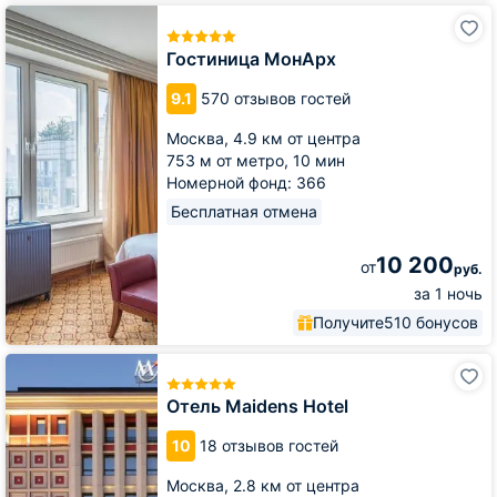
Гостиница
МонАрх
Гостиница МонАрх
9.1
570 отзывов гостей
Москва,
4.9 км от центра
753 м от метро,
10 мин
Номерной фонд: 366
Бесплатная отмена
10 200
от
руб.
за 1 ночь
Получите
510 бонусов
Отель
Maidens
Hotel
Отель Maidens Hotel
10
18 отзывов гостей
Москва,
2.8 км от центра