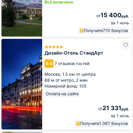
Всё включено
15 400
от
руб.
за 1 ночь
Получите
770 бонусов
Дизайн-
Отель
СтандАрт
Дизайн-Отель СтандАрт
9.6
7 отзывов гостей
Москва,
1.5 км от центра
88 м от метро,
2 мин
Номерной фонд: 105
Оплата на сайте
21 331
от
руб.
за 1 ночь
Получите
1 067 бонусов