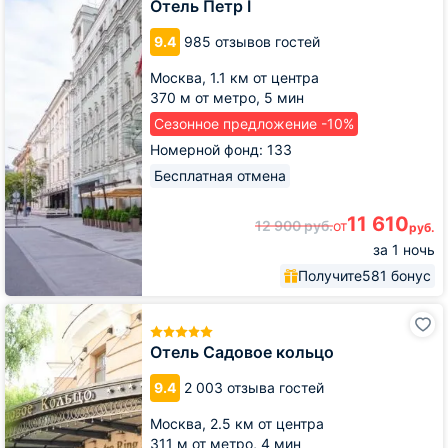
I
Отель Петр I
9.4
985 отзывов гостей
Москва,
1.1 км от центра
370 м от метро,
5 мин
Сезонное предложение -10%
Номерной фонд: 133
Бесплатная отмена
11 610
12 900
руб.
от
руб.
за 1 ночь
Получите
581 бонус
Отель
Садовое
кольцо
Отель Садовое кольцо
9.4
2 003 отзыва гостей
Москва,
2.5 км от центра
311 м от метро,
4 мин