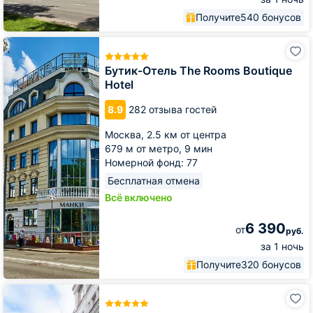
Получите
540 бонусов
Бутик-
Отель
The
Бутик-Отель The Rooms Boutique
Rooms
Hotel
Boutique
Hotel
8.9
282 отзыва гостей
Москва,
2.5 км от центра
679 м от метро,
9 мин
Номерной фонд: 77
Бесплатная отмена
Всё включено
6 390
от
руб.
за 1 ночь
Получите
320 бонусов
Отель
Петр