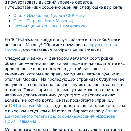
и почувствовать высокий уровень сервиса.
Путешественники особенно оценили следующие варианты:
Отель Измайлово Дельта СБР Ника
;
Отель Taganka Hotel Moscow
;
Гостиница Select Hotel Paveletskaya
.
На 101Hotels.com найдется лучший отель для любой цели
поездки в Москву! Обратите внимание на
крутые отели
Москвы
, что тщательно отобрала наша команда.
Следующим важным фактором является сортировка
объектов — вначале списка вы сможете наблюдать только
проверенные и одновременно достойные вашего
внимания, которые по праву могут называться лучшими
отелями Москвы. На последующих страницах будут менее
популярные объекты по количеству оставленных заявок и
отзывов. Такие варианты размещения можно оценить по
наличию дополнительных услуг, фото и расположению.
Если вы не хотите долго искать, посмотрите страницу
с
ТОП-отелями Москвы
, где представлены только объекты
с высокими оценками. Многие выбирают отели у
Здания
Центрального телеграфа
,
особняка Арсения Морозова
,
Дома Талызина
.
Мы предлагаем вам выбирать только из лучших гостиниц