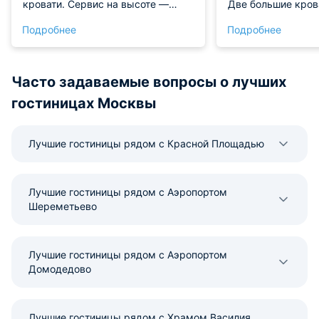
кровати. Сервис на высоте —
Две большие кров
персонал вежливый и
спали комфортно. 
Подробнее
Подробнее
отзывчивый. Расположение
посудомойкой — 
отличное, всё рядом. Обязательно
готовить и убирать
вернемся снова! Рекомендую!
Расположение удо
парк и театры, г
Часто задаваемые вопросы о лучших
вечер. В квартире
гостиницах Москвы
чувствуешь себя 
Обязательно прие
советуем!
Лучшие гостиницы рядом с Красной Площадью
Лучшие гостиницы рядом с Аэропортом
Шереметьево
Лучшие гостиницы рядом с Аэропортом
Домодедово
Лучшие гостиницы рядом с Храмом Василия