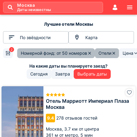
Москва
Даты неизвестны
Лучшие отели Москвы
По звёздности
Карта
2
Номерной фонд: от 50 номеров
Отели
Цена
Сегодня
Завтра
Выбрать даты
Отель
Марриотт
Империал
Отель Марриотт Империал Плаза
Плаза
Москва
Москва
9.4
278 отзывов гостей
Москва,
3.7 км от центра
361 м от метро,
5 мин