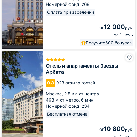
Номерной фонд: 268
Оплата при заселении
12 000
от
руб.
за 1 ночь
Получите
600 бонусов
Отель
и
апартаменты
Отель и апартаменты Звезды
Звезды
Арбата
Арбата
9.3
923 отзыва гостей
Москва,
2.5 км от центра
463 м от метро,
6 мин
Номерной фонд: 234
Бесплатная отмена
10 800
от
руб.
за 1 ночь