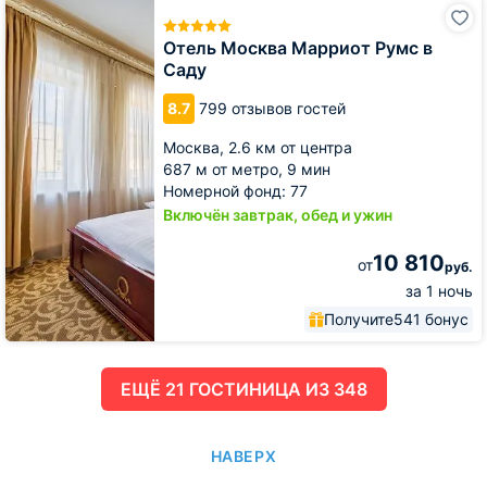
Отель
Москва
Марриот
Отель Москва Марриот Румс в
Румс
Саду
в
Саду
8.7
799 отзывов гостей
Москва,
2.6 км от центра
687 м от метро,
9 мин
Номерной фонд: 77
Включён завтрак, обед и ужин
10 810
от
руб.
за 1 ночь
Получите
541 бонус
ЕЩË 21 ГОСТИНИЦА ИЗ 348
НАВЕРХ