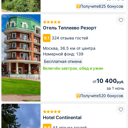
Получите
825 бонусов
Отель
Теплеево
Резорт
Отель Теплеево Резорт
9.1
324 отзыва гостей
Москва,
36.5 км от центра
Номерной фонд: 139
Бесплатная отмена
Включён завтрак, обед и ужин
10 400
от
руб.
за 1 ночь
Получите
520 бонусов
Hotel
Continental
Hotel Continental
9.6
44 отзыва гостей