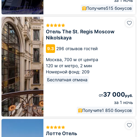
за 1 ночь
Получите
515 бонусов
Отель
The
St.
Отель The St. Regis Moscow
Regis
Nikolskaya
Moscow
Nikolskaya
9.3
296 отзывов гостей
Москва,
700 м от центра
120 м от метро,
2 мин
Номерной фонд: 209
Бесплатная отмена
37 000
от
руб.
за 1 ночь
Получите
1 850 бонусов
Лотте
Отель
Лотте Отель