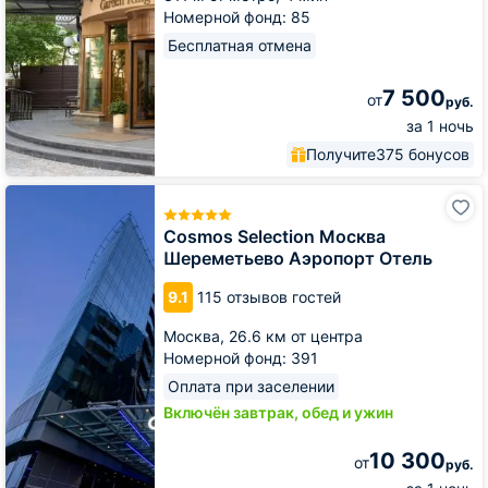
Номерной фонд: 85
Бесплатная отмена
7 500
от
руб.
за 1 ночь
Получите
375 бонусов
Cosmos
Selection
Москва
Cosmos Selection Москва
Шереметьево
Шереметьево Аэропорт Отель
Аэропорт
Отель
9.1
115 отзывов гостей
Москва,
26.6 км от центра
Номерной фонд: 391
Оплата при заселении
Включён завтрак, обед и ужин
10 300
от
руб.