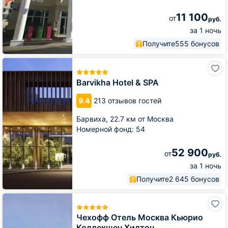
11 100
от
руб.
за 1 ночь
Получите
555 бонусов
Barvikha
Hotel
&
Barvikha Hotel & SPA
SPA
9.4
213 отзывов гостей
Барвиха,
22.7 км от Москва
Номерной фонд: 54
52 900
от
руб.
за 1 ночь
Получите
2 645 бонусов
Чехофф
Отель
Москва
Чехофф Отель Москва Кьюрио
Кьюрио
Коллекшен Хилтон