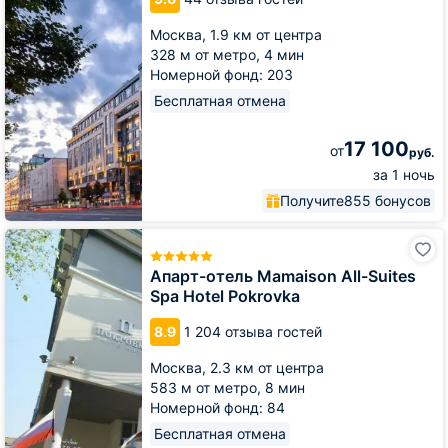
Москва,
1.9 км от центра
328 м от метро,
4 мин
Номерной фонд: 203
Бесплатная отмена
17 100
от
руб.
за 1 ночь
Получите
855 бонусов
Апарт-
отель
Mamaison
Апарт-отель Mamaison All-Suites
All-
Spa Hotel Pokrovka
Suites
Spa
8.9
1 204 отзыва гостей
Hotel
Pokrovka
Москва,
2.3 км от центра
583 м от метро,
8 мин
Номерной фонд: 84
Бесплатная отмена