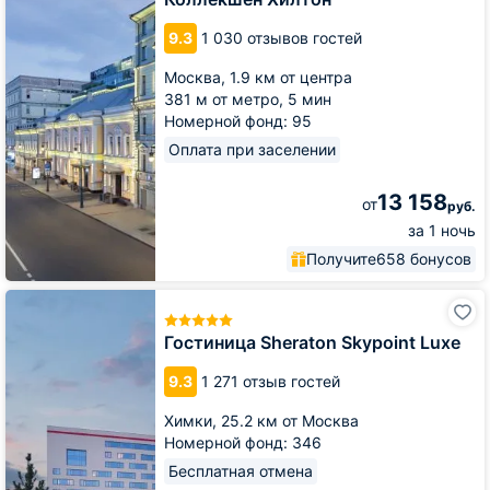
Коллекшен
Хилтон
9.3
1 030 отзывов гостей
Москва,
1.9 км от центра
381 м от метро,
5 мин
Номерной фонд: 95
Оплата при заселении
13 158
от
руб.
за 1 ночь
Получите
658 бонусов
Гостиница
Sheraton
Skypoint
Гостиница Sheraton Skypoint Luxe
Luxe
9.3
1 271 отзыв гостей
Химки,
25.2 км от Москва
Номерной фонд: 346
Бесплатная отмена