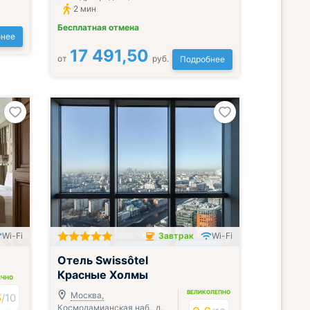
2 мин
Бесплатная отмена
нее
17 491,50
от
руб.
Подробнее
Wi-Fi
Завтрак
Wi-Fi
Завтрак включён
Отель Swissôtel
Красные Холмы
ИЧНО
ВЕЛИКОЛЕПНО
3
Москва,
/
10
Космодамианская наб., д.