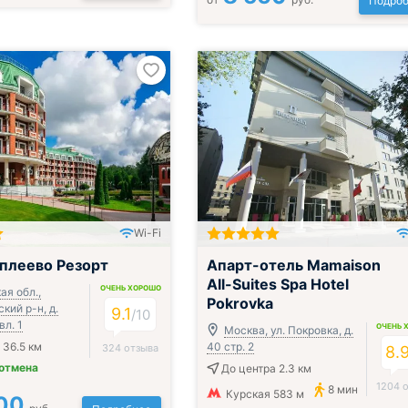
Подроб
Wi-Fi
ак, обед и ужин
плеево Резорт
Апарт-отель Mamaison
All-Suites Spa Hotel
ОЧЕНЬ ХОРОШО
ая обл.,
Pokrovka
кий р-н, д.
9.1
/
10
вл. 1
ОЧЕНЬ 
Москва, ул. Покровка, д.
 36.5 км
40 стр. 2
324 отзыва
8.
 отмена
До центра 2.3 км
1204 
8 мин
Курская 583 м
00