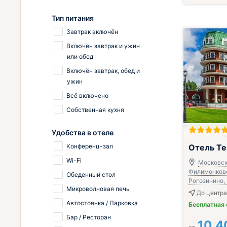
Тип питания
Завтрак включён
Включён завтрак и ужин
или обед
Включён завтрак, обед и
ужин
Всё включено
Собственная кухня
Удобства в отеле
Включён завтр
Отель Те
Конференц-зал
Wi-Fi
Московск
Филимонковс
Обеденный стол
Рогозинино, 
Микроволновая печь
До центра
Автостоянка / Парковка
Бесплатная
Бар / Ресторан
10 4