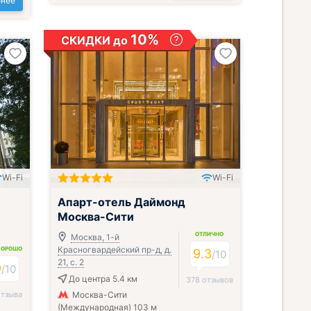
нее
10%
СКИДКИ до
Wi-Fi
Wi-Fi
;
Апарт-отель Даймонд
Москва-Сити
ОТЛИЧНО
Москва, 1-й
Красногвардейский пр-д, д.
ХОРОШО
9.3
/
10
21, с. 2
9
/
10
До центра 5.4 км
378 отзывов
отзыва
Москва-Сити
(Международная) 103 м