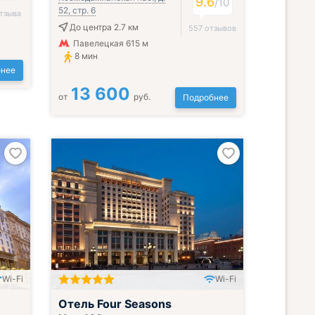
9.6
/
10
52, стр. 6
тзыва
До центра 2.7 км
557 отзывов
Павелецкая 615 м
8 мин
нее
13 600
от
руб.
Подробнее
Wi-Fi
Wi-Fi
Отель Four Seasons