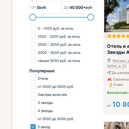
0
40 000+
От
руб.
До
руб.
0
-
1000
руб.
за ночь
1000
-
2000
руб.
за ночь
2000
-
3000
руб.
за ночь
Отель и 
Звезды 
3000
-
5000
руб.
за ночь
свыше
5000
руб.
за ночь
Москва, 
Арбат, д. 32
Популярные
До центра
Отели
Смоленс
6 мин
от
3000
до
5000
руб.
Бесплатная
Завтрак включён
10 8
3 звезды
от
4 звезды
от
2000
до
3000
руб.
5 звезд