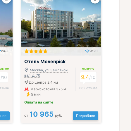
Wi-Fi
Wi-Fi
Отель Movenpick
ОЛЕПНО
ОТЛИЧНО
Москва, ул. Земляной
вал, д. 70
6
9.4
/
10
/
10
До центра 2.4 км
тзыва
682 отзыва
Марксистская 375 м
5 мин
Оплата на сайте
10 965
от
руб.
нее
Подробнее