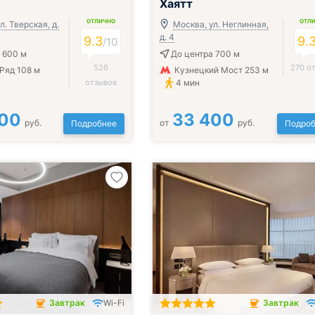
Хаятт
ОТЛИЧНО
ОТЛ
л. Тверская, д.
Москва, ул. Неглинная,
д. 4
9.3
9.
/
10
 600 м
До центра 700 м
526
270 о
Ряд 108 м
Кузнецкий Мост 253 м
отзывов
4 мин
400
33 400
руб.
от
руб.
Подробнее
Подроб
Завтрак
Wi-Fi
Завтрак