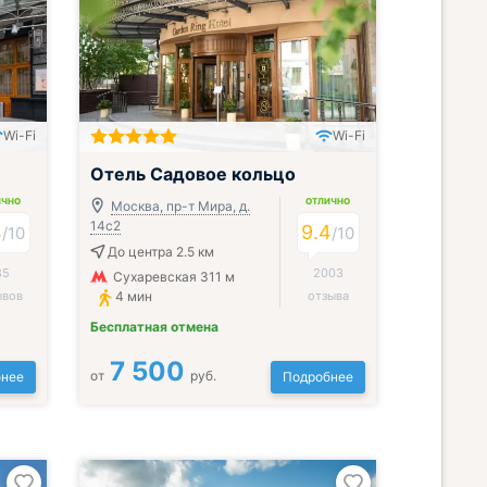
Wi-Fi
Wi-Fi
Отель Садовое кольцо
ИЧНО
ОТЛИЧНО
Москва, пр-т Мира, д.
14с2
4
9.4
/
10
/
10
До центра 2.5 км
85
2003
Сухаревская 311 м
ывов
4 мин
отзыва
Бесплатная отмена
7 500
от
руб.
нее
Подробнее