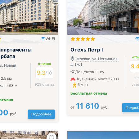
Wi-Fi
;
апартаменты
Отель Петр I
Арбата
ОТЛ
Москва, ул. Неглинная,
д. 17с1
ОТЛИЧНО
ул. Новый
9.
9.3
До центра 1.1 км
/
10
9
 2.5 км
Кузнецкий Мост 370 м
923 отзыва
5 мин
отз
кая 463 м
Бесплатная отмена
 отмена
11 610
от
руб.
Подроб
00
руб.
Подробнее