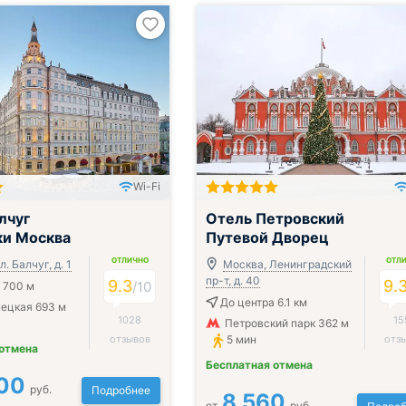
Wi-Fi
лчуг
Отель Петровский
ки Москва
Путевой Дворец
ОТЛИЧНО
ОТЛ
. Балчуг, д. 1
Москва, Ленинградский
пр-т, д. 40
9.3
9.
/
10
 700 м
До центра 6.1 км
ецкая 693 м
1028
15
Петровский парк 362 м
отзывов
5 мин
отз
 отмена
Бесплатная отмена
00
руб.
Подробнее
8 560
от
руб.