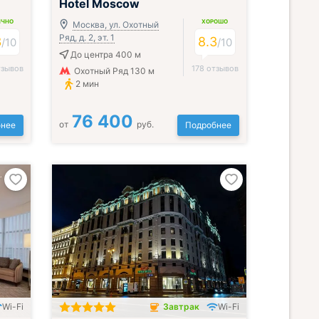
Hotel Moscow
ИЧНО
ХОРОШО
Москва, ул. Охотный
Ряд, д. 2, эт. 1
3
8.3
/
10
/
10
До центра 400 м
тзывов
178 отзывов
Охотный Ряд 130 м
2 мин
76 400
от
руб.
нее
Подробнее
Wi-Fi
Завтрак
Wi-Fi