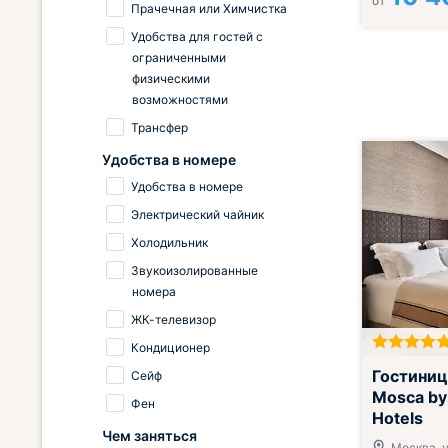
от
Прачечная или Химчистка
Удобства для гостей с
ограниченными
физическими
возможностями
Трансфер
Удобства в номере
Удобства в номере
Электрический чайник
Холодильник
Звукоизолированные
номера
ЖК-телевизор
Кондиционер
Гостиница
Сейф
Mosca by
Фен
Hotels
Чем заняться
Москва, 