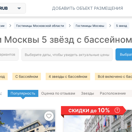
RUB
ДОБАВИТЬ ОБЪЕКТ РАЗМЕЩЕНИЯ
сии
Гостиницы Московской области
Гостиницы Москвы
5 звезд
 Москвы 5 звёзд с бассейно
Выбрат
езд
С бассейном
4 звезды с бассейном
Всё включено с ба
:
Популярность
Оценка по отзывам
Звезды
Расположение
10%
СКИДКИ до