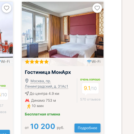
Wi-Fi
Wi-Fi
Гостиница МонАрх
ОЧЕНЬ ХОРОШО
Москва, пр.
Ленинградский, д. 31Ас1
ИЧНО
9.1
/
10
3
До центра 4.9 км
/
10
570 отзывов
Динамо 753 м
57
10 мин
ывов
Бесплатная отмена
10 200
от
руб.
Подробнее