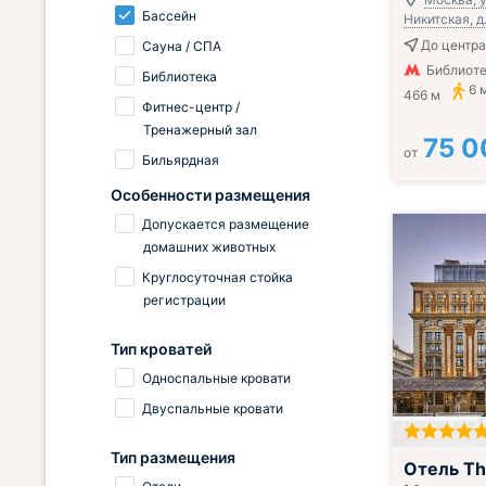
Бассейн
Никитская, д.
До центра
Сауна / СПА
Библиоте
Библиотека
6 
466 м
Фитнес-центр /
Тренажерный зал
75 0
от
Бильярдная
Особенности размещения
Допускается размещение
домашних животных
Круглосуточная стойка
регистрации
Тип кроватей
Односпальные кровати
Двуспальные кровати
Тип размещения
Завтрак вклю
Отель Th