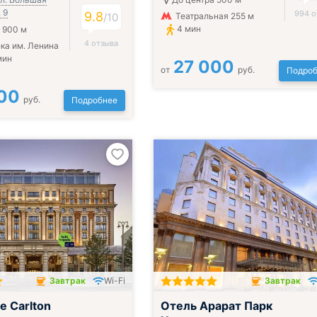
 9
994 о
9.8
/
10
Театральная 255 м
4 мин
 900 м
4 отзыва
ка им. Ленина
мин
27 000
от
руб.
Подроб
00
руб.
Подробнее
Завтрак
Wi-Fi
Завтрак
чён
Завтрак включён
e Carlton
Отель Арарат Парк