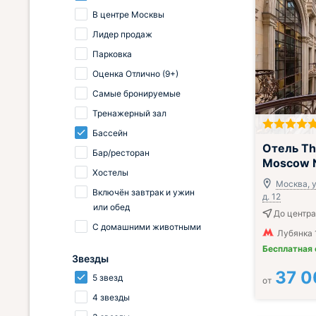
В центре Москвы
Лидер продаж
Парковка
Оценка Отлично (9+)
Самые бронируемые
Тренажерный зал
Бассейн
Отель The
Бар/ресторан
Moscow N
Хостелы
Москва, у
Включён завтрак и ужин
д. 12
или обед
До центра
С домашними животными
Лубянка 
Бесплатная
Звезды
37 0
5 звезд
от
4 звезды