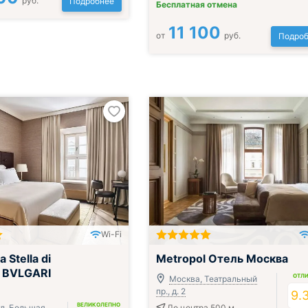
руб.
Подробнее
Бесплатная отмена
11 100
от
руб.
Подроб
Wi-Fi
 Stella di
Metropol Отель Москва
 BVLGARI
ОТЛ
Москва, Театральный
пр., д. 2
9.
ВЕЛИКОЛЕПНО
ул. Большая
До центра 500 м