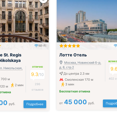
Wi-Fi
Включён завтрак, обед и ужин
 St. Regis
Лотте Отель
ikolskaya
ВЕЛИК
Москва, Новинский б-р,
д. 8, стр.2
ОТЛИЧНО
л. Никольская,
9.
9.3
До центра 2.3 км
/
10
402 о
 700 м
Смоленская 170 м
296
3 мин
2 мин
120 м
отзывов
Бесплатная отмена
 отмена
45 000
00
от
руб.
Подроб
руб.
Подробнее