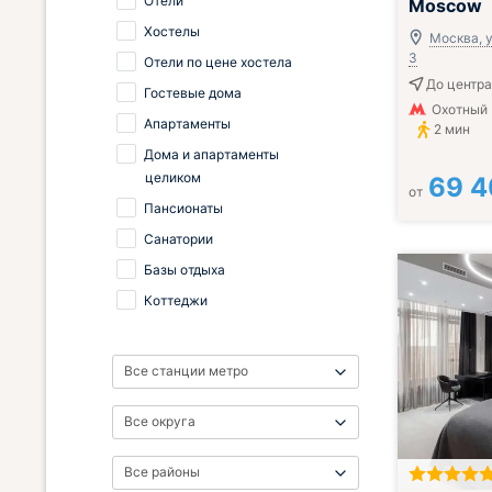
Отели
Moscow
Хостелы
Москва, у
3
Отели по цене хостела
До центра
Гостевые дома
Охотный 
Апартаменты
2 мин
Дома и апартаменты
целиком
69 
от
Пансионаты
Санатории
Базы отдыха
Коттеджи
Все станции метро
Все округа
Все районы