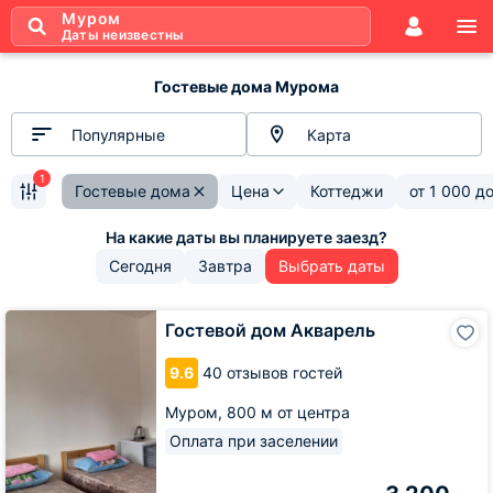
Муром
Даты неизвестны
Гостевые дома Мурома
Популярные
Карта
1
Гостевые дома
Цена
Коттеджи
от
1 000
д
Сегодня
Завтра
Выбрать даты
Гостевой
Гостевой дом Акварель
дом
Акварель
9.6
40 отзывов гостей
Муром,
800 м от центра
Оплата при заселении