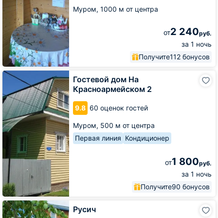
у
Муром,
1000 м от центра
сказки
2 240
от
руб.
за 1 ночь
Получите
112 бонусов
Гостевой
Гостевой дом На
дом
Красноармейском 2
На
Красноармейском
9.8
60 оценок гостей
2
Муром,
500 м от центра
Первая линия
Кондиционер
1 800
от
руб.
за 1 ночь
Получите
90 бонусов
Русич
Русич