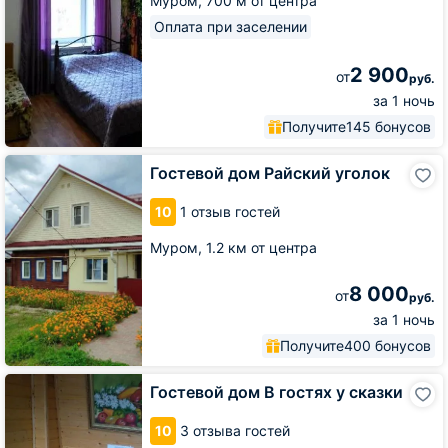
Муром,
700 м от центра
Оплата при заселении
2 900
от
руб.
за 1 ночь
Получите
145 бонусов
Гостевой
Гостевой дом Райский уголок
дом
Райский
10
1 отзыв гостей
уголок
Муром,
1.2 км от центра
8 000
от
руб.
за 1 ночь
Получите
400 бонусов
Гостевой
Гостевой дом В гостях у сказки
дом
В
10
3 отзыва гостей
гостях