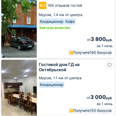
8.7
166 отзывов гостей
Муром,
1.4 км от центра
Кондиционер
Кафе
Завтрак включён
3 800
от
руб.
за 1 ночь
Получите
190 бонусов
Гостевой
Гостевой дом ГД на
дом
Октябрьской
ГД
на
Муром,
1.1 км от центра
Октябрьской
Кондиционер
3 000
от
руб.
за 1 ночь
Получите
150 бонусов