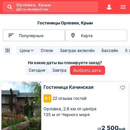
Орловка, Крым
Даты неизвестны
Гостиницы Орловки, Крым
Популярные
Карта
Цена
Отели
Завтрак включён
Бассейн
5 
Сегодня
Завтра
Выбрать даты
Гостиница
Гостиница Качинская
Качинская
9.1
22 отзыва гостей
Орловка,
2.8 км от центра
135 м от Черного моря
2 500
от
руб.