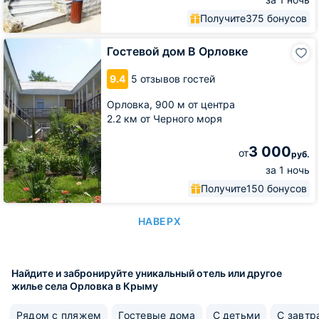
Получите
375 бонусов
Гостевой
Гостевой дом В Орловке
дом
В
9.4
5 отзывов гостей
Орловке
Орловка,
900 м от центра
2.2 км от Черного моря
3 000
от
руб.
за 1 ночь
Получите
150 бонусов
НАВЕРХ
Найдите и забронируйте уникальный отель или другое
жилье села Орловка в Крыму
Рядом с пляжем
Гостевые дома
С детьми
С завтр