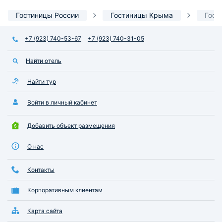
Гостиницы России
Гостиницы Крыма
Гост
+7 (923) 740-53-67
+7 (923) 740-31-05
Найти отель
Найти тур
Войти в личный кабинет
Добавить объект размещения
О нас
Контакты
Корпоративным клиентам
Карта сайта