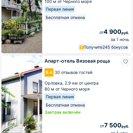
100 м от Черного моря
Первая линия
Бесплатная отмена
4 900
от
руб.
за 1 ночь
Получите
245 бонусов
Апарт-
Апарт-отель Вязовая роща
отель
Вязовая
9.4
30 отзывов гостей
роща
Орловка,
2.9 км от центра
80 м от Черного моря
Первая линия
Бесплатная отмена
Завтрак включён
7 500
от
руб.
за 1 ночь