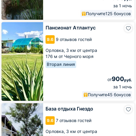
за 1 ночь
Получите
125 бонусов
Пансионат
Пансионат Атлантус
Атлантус
9.6
9 отзывов гостей
Орловка,
3 км от центра
176 м от Черного моря
Вторая линия
900
от
руб.
за 1 ночь
Получите
45 бонусов
База
База отдыха Гнездо
отдыха
Гнездо
9.6
7 отзывов гостей
Орловка,
3 км от центра