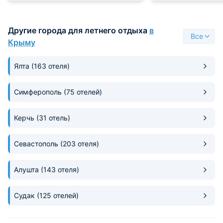
работает, никаких проблем не
светлая и отлично
возникало. Все понравилось,
укомплектована т
приедем снова!
стойка и большой
Другие города для летнего отдыха
в
для совместных у
Все
Территория закры
Крыму
Первая линия, до 
всего пара минут
Ялта
(163 отеля)
Симферополь
(75 отелей)
Керчь
(31 отель)
Севастополь
(203 отеля)
Алушта
(143 отеля)
Судак
(125 отелей)