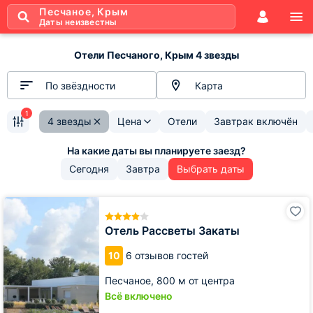
Песчаное, Крым
Даты неизвестны
Отели Песчаного, Крым 4 звезды
По звёздности
Карта
1
4 звезды
Цена
Отели
Завтрак включён
Сегодня
Завтра
Выбрать даты
Отель
Рассветы
Закаты
Отель Рассветы Закаты
10
6 отзывов гостей
Песчаное,
800 м от центра
Всё включено