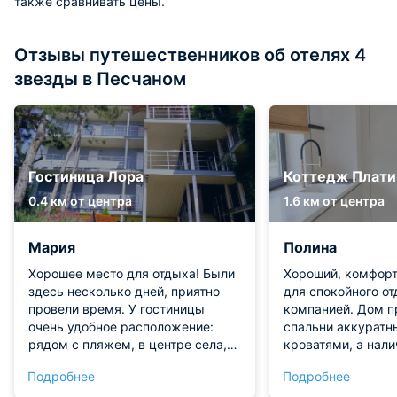
также сравнивать цены.
Отзывы путешественников об отелях 4
звезды в Песчаном
Гостиница Лора
Коттедж Плати
0.4 км от центра
1.6 км от центра
Мария
Полина
Хорошее место для отдыха! Были
Хороший, комфор
здесь несколько дней, приятно
для спокойного о
провели время. У гостиницы
компанией. Дом п
очень удобное расположение:
спальни аккуратн
рядом с пляжем, в центре села,
кроватями, а нали
что очень удобно. В номере уютно,
санузлов с ванной
Подробнее
Подробнее
уборку проводят часто, техника
кабиной очень вы