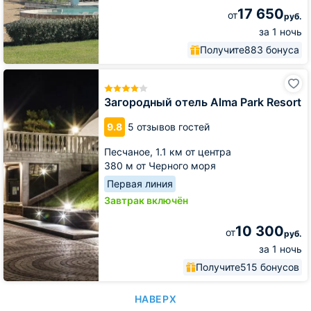
17 650
от
руб.
за 1 ночь
Получите
883 бонуса
Загородный
отель
Alma
Загородный отель Alma Park Resort
Park
Resort
9.8
5 отзывов гостей
Песчаное,
1.1 км от центра
380 м от Черного моря
Первая линия
Завтрак включён
10 300
от
руб.
за 1 ночь
Получите
515 бонусов
НАВЕРХ