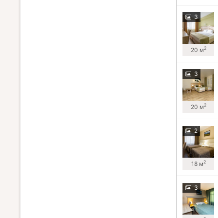
3
2
20 м
3
2
20 м
2
2
18 м
3