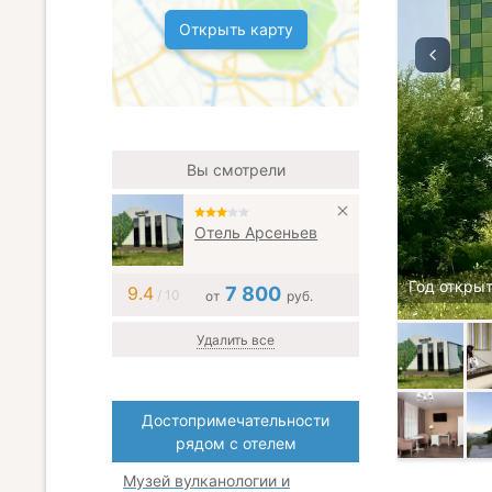
Открыть карту
Вы смотрели
Отель Арсеньев
Год открыт
9.4
7 800
/ 10
от
руб.
Удалить все
Достопримечательности
рядом с отелем
Музей вулканологии и