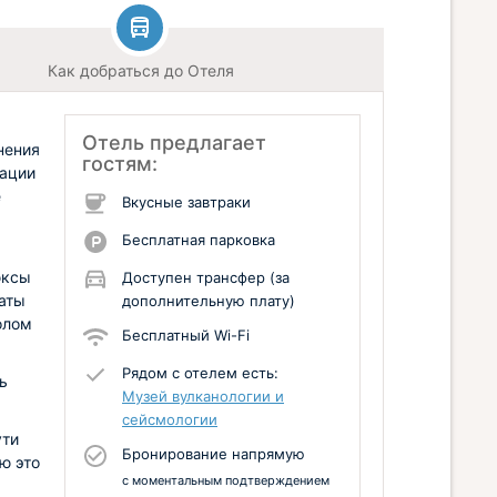
Как добраться до Отеля
Отель предлагает
нения
гостям:
рации
е
Вкусные завтраки
Бесплатная парковка
юксы
Доступен трансфер (за
наты
дополнительную плату)
олом
Бесплатный Wi-Fi
Рядом с отелем есть:
ь
Музей вулканологии и
сейсмологии
ути
Бронирование напрямую
ю это
с моментальным подтверждением