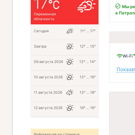
17
Мы ре
в Петро
Переменная
облачность
Сегодня
11° … 17°
Завтра
12° … 15°
Wi-Fi
09 августа 2026
13° … 14°
Показат
10 августа 2026
13° … 16°
11 августа 2026
13° … 18°
12 августа 2026
16° … 16°
Информация на странице