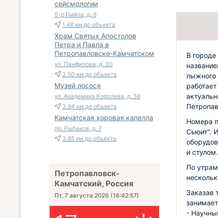
сейсмологии
б-р Пийпа, д. 9
1.48 км
до объекта
Храм Святых Апостолов
Петра и Павла в
Петропавловске-Камчатском
В городе
ул. Панфилова, д. 30
название
3.50 км
до объекта
лыжного 
Музей лосося
работает
актуальн
ул. Академика Королева, д. 58
Петропав
3.84 км
до объекта
Камчатская хоровая капелла
Номера п
пр. Рыбаков, д. 7
Сьюит". 
3.85 км
до объекта
оборудов
и стулом.
По утрам
Петропавловск-
нескольк
Камчатский, Россия
Заказав 
Пт, 7 августа 2026
(
16:42:58
)
занимает
- Научны