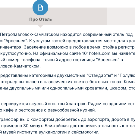
Про Отель
 Петропавловск-Камчатском находится современный отель под
м "Арсеньев". К услугам гостей предоставляется место для хра
инвентаря. Заселение возможно в любое время, стойка регист
 круглосуточно. На официальном сайте 101hotels.com вы найдёт
ый номер телефона, точный адрес гостиницы "Арсеньев" в
ловск-Камчатском.
редставлены категориями двухместные "Стандарты" и "Полул
Интерьер выполнен в классических светло-бежевых тонах. Ком
аны двуспальными или односпальными кроватями, шкафом, ст
 сервируется вкусный и сытный завтрак. Рядом со зданием ест
о кафе и ресторанов с разнообразной кухней.
трансфер вы с комфортом доберетесь до аэропорта, дорога в п
 примерно 30 минут. Ближайшая достопримечательность к отел
й музей института вулканологии и сейсмологии.