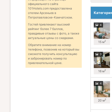
официального сайта
101Hotels.com предоставлена
Категори
отелем Арсеньев в
Петропавловске-Камчатском.
Гостей привлекают высокий
4
рейтинг более 7 баллов,
правдивые отзывы с фото, а также
актуальные цены со скидками.
2
15 м
Обратите внимание на номер
телефона, позвонив на который вы
сможете получить консультацию
3
и забронировать номер по
привлекательной цене.
2
16 м
4
2
20 м