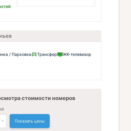
остей
ньев
янка / Парковка
Трансфер
ЖК-телевизор
осмотра стоимости номеров
ей
Показать цены