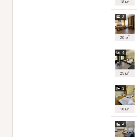
2
18 м
3
2
20 м
4
2
25 м
3
2
18 м
4