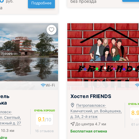
без проезда
руб.
Подробнее
да
Wi-Fi
ак и ужин или обед
тель
Хостел FRIENDS
ька
ОЧЕНЬ 
Петропавловск-
Камчатский, ул. Войцешека,
ОЧЕНЬ ХОРОШО
ловск-
8.
д. 3А, 2-й этаж
п. Светлый,
9.1
/
10
ежный д. 27
До центра 4.7 км
61 о
 10.3 км
16 отзывов
Бесплатная отмена
айте