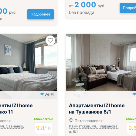
2 000
от
руб.
Подроб
00
без проезда
руб.
Подробнее
да
Wi-Fi
нты IZI home
Апартаменты IZI home
нко 11
на Тушканова 8/1
ВЕЛИКОЛЕПНО
ВЕЛИК
ловск-
Петропавловск-
ул. Савченко,
Камчатский, ул. Тушканова,
9.8
9.
/
10
д. 8/1