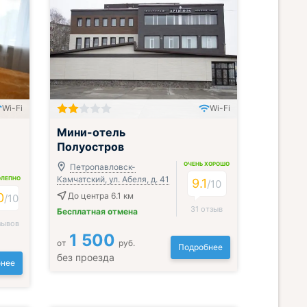
Wi-Fi
Wi-Fi
Включён завтрак, обед и ужин
Мини-отель
Полуостров
ОЧЕНЬ ХОРОШО
Петропавловск-
Камчатский, ул. Абеля, д. 41
ОЛЕПНО
9.1
/
10
0
До центра 6.1 км
/
10
31 отзыв
Бесплатная отмена
зывов
1 500
от
руб.
Подробнее
без проезда
нее