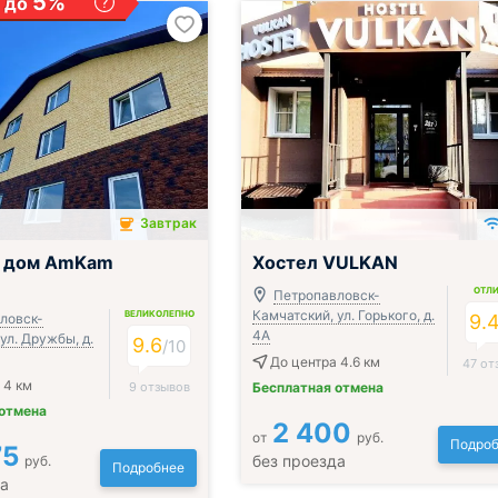
5%
 до
Завтрак
ючён
й дом AmKam
Хостел VULKAN
ОТЛ
Петропавловск-
Камчатский, ул. Горького, д.
ВЕЛИКОЛЕПНО
ловск-
9.
4А
ул. Дружбы, д.
9.6
/
10
До центра 4.6 км
47 от
 4 км
9 отзывов
Бесплатная отмена
 отмена
2 400
от
руб.
Подроб
75
без проезда
руб.
Подробнее
да