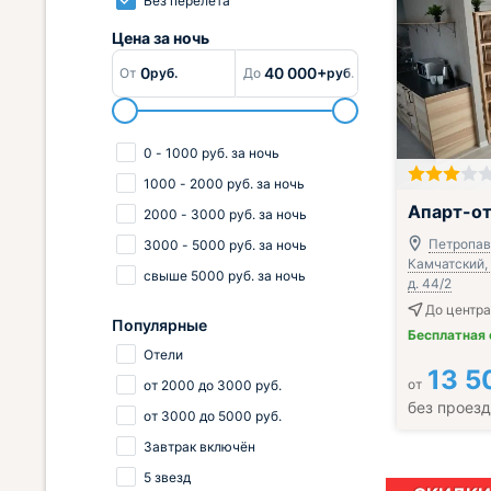
Без перелёта
Цена за
ночь
0
40 000+
От
руб.
До
руб.
0
-
1000
руб.
за ночь
1000
-
2000
руб.
за ночь
Завтрак вклю
Апарт-от
2000
-
3000
руб.
за ночь
Петропав
3000
-
5000
руб.
за ночь
Камчатский, 
свыше
5000
руб.
за ночь
д. 44/2
До центра
Популярные
Бесплатная
Отели
13 5
от
от
2000
до
3000
руб.
без проез
от
3000
до
5000
руб.
Завтрак включён
5 звезд