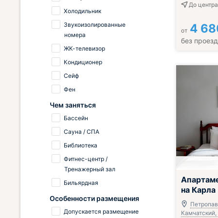
До центра
Холодильник
Звукоизолированные
4 68
от
номера
без проез
ЖК-телевизор
Кондиционер
Сейф
Фен
Чем заняться
Бассейн
Сауна / СПА
Библиотека
Фитнес-центр /
Тренажерный зал
Апартам
Бильярдная
на Карла
Особенности размещения
Петропав
Допускается размещение
Камчатский,