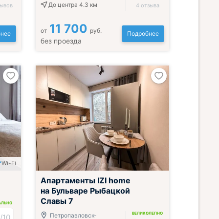
До центра 4.3 км
зывов
4 отзыва
11 700
от
руб.
нее
Подробнее
без проезда
Wi-Fi
Апартаменты IZI home
на Бульваре Рыбацкой
Славы 7
АЛЬНО
ВЕЛИКОЛЕПНО
8
Петропавловск-
/
10