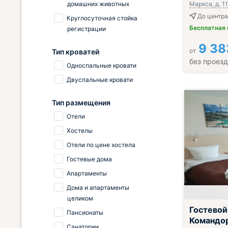
домашних животных
Маркса, д. 11
До центра
Круглосуточная стойка
Бесплатная
регистрации
9 38
от
Тип кроватей
без проез
Односпальные кровати
Двуспальные кровати
Тип размещения
Отели
Хостелы
Отели по цене хостела
Гостевые дома
Апартаменты
Дома и апартаменты
целиком
Завтрак вклю
Гостевой
Пансионаты
Командо
Санатории