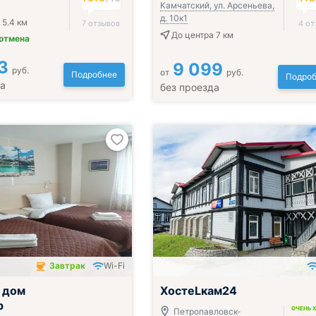
Камчатский, ул. Арсеньева,
д. 10к1
 5.4 км
7 отзывов
4 от
До центра 7 км
 отмена
3
9 099
руб.
от
руб.
Подробнее
Подроб
да
без проезда
Завтрак
Wi-Fi
чён
 дом
ХостеLкам24
р
ОЧЕНЬ 
Петропавловск-