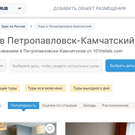
RUB
ДОБАВИТЬ ОБЪЕКТ РАЗМЕЩЕНИЯ
Туры по России
Туры в Петропавловск-Камчатский
в Петропавловск-Камчатский
иванием в Петропавловске-Камчатском от 101Hotels.com
Выбрать даты
ящие туры
Туры все включено
Туры выходного дня
:
Популярность
Оценка по отзывам
Звезды
Расположение