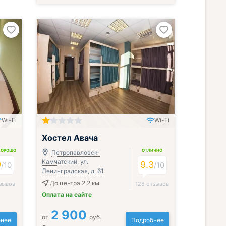
Wi-Fi
Wi-Fi
Хостел Авача
ХОРОШО
ОТЛИЧНО
Петропавловск-
Камчатский, ул.
9
9.3
/
10
/
10
Ленинградская, д. 61
До центра 2.2 км
зывов
128 отзывов
Оплата на сайте
2 900
от
руб.
нее
Подробнее