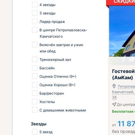
СКИДКИ
4 звезды
3 звезды
Лидер продаж
В центре Петропавловска-
Камчатского
Включён завтрак и ужин
или обед
Тренажерный зал
Бассейн
; Завтрак вкл
Гостево
Оценка Отлично (9+)
(АмКам)
Оценка Хорошо (8+)
Петропав
Камчатский, 
Бар/ресторан
36
Хостелы
До центра
С домашними животными
Бесплатная
11 8
Звезды
от
без проез
5 звезд