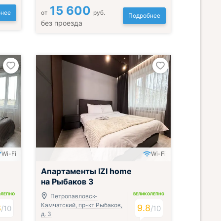
15 600
нее
от
руб.
Подробнее
без проезда
Wi-Fi
Wi-Fi
Апартаменты IZI home
на Рыбаков 3
ОЛЕПНО
ВЕЛИКОЛЕПНО
Петропавловск-
Камчатский, пр-кт Рыбаков,
8
9.8
/
10
/
10
д. 3