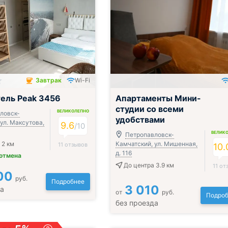
Завтрак
Wi-Fi
чён
ель Peak 3456
Апартаменты Мини-
студии со всеми
ВЕЛИКОЛЕПНО
ловск-
удобствами
ул. Максутова,
9.6
/
10
ВЕЛИК
Петропавловск-
 2 км
Камчатский, ул. Мишенная,
11 отзывов
10.
д. 116
 отмена
До центра 3.9 км
11 от
00
руб.
Подробнее
3 010
да
от
руб.
Подроб
без проезда