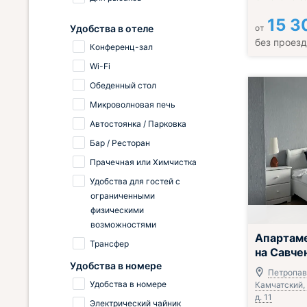
15 3
Удобства в отеле
от
без проез
Конференц-зал
Wi-Fi
Обеденный стол
Микроволновая печь
Автостоянка / Парковка
Бар / Ресторан
Прачечная или Химчистка
Удобства для гостей с
ограниченными
физическими
возможностями
Апартаме
Трансфер
на Савче
Удобства в номере
Петропав
Удобства в номере
Камчатский, 
д. 11
Электрический чайник