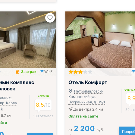
Завтрак
Wi-Fi
чён
ный комплекс
Отель Комфорт
вловск
ОЧЕНЬ 
Петропавловск-
Камчатский, ул.
ХОРОШО
ловск-
8.
Пограничная, д. 39/1
пр. Карла
8.5
/
10
1а
До центра 2.4 км
39 от
 5.7 км
109 отзывов
Оплата на сайте
айте
2 200
от
руб.
Подроб
0