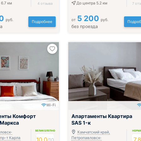
 6.7 км
До центра 5.2 км
4 отзыва
7 от
0
5 200
руб.
от
руб.
Подробнее
Подроб
да
без проезда
Wi-Fi
енты Комфорт
Апартаменты Квартира
 Маркса
SAS 1-к
ВЕЛИКОЛЕПНО
НОРМ
ловск-
Камчатский край,
 пр-т Карла
Петропавловск-
10.0
7.
/
10