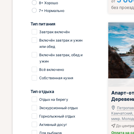
от
8+ Хорошо
без проез
7+ Нормально
Тип питания
Завтрак включён
Включён завтрак и ужин
или обед
Включён завтрак, обед и
ужин
Всё включено
Собственная кухня
Включён завтр
Тип отдыха
Апарт-о
Деревен
Отдых на берегу
Экскурсионный отдых
Петропав
Камчатский, 
Горнолыжный отдых
микр. Молод
Активный досуг
До центра
Оплата на с
Для рыбаков