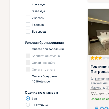
4 звезды
3 звезды
2 звезды
1 звезда
Без звезд
Условия бронирования
Оплата при заселении
Бесплатная отмена
Онлайн на сайте
Завтрак вклю
Гостинич
Оплата по счету
Петропа
Оплата бонусами
Петропав
101Hotels.com
Камчатский, 
Маркса, д. 3
Оценка по отзывам
До центра
Все
Оплата на с
9+ Отлично
5 00