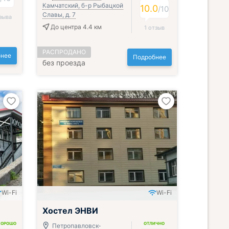
Камчатский, б-р Рыбацкой
10.0
/
10
Славы, д. 7
зыва
До центра 4.4 км
1 отзыв
РАСПРОДАНО
нее
Подробнее
без проезда
Wi-Fi
Wi-Fi
Хостел ЭНВИ
ХОРОШО
ОТЛИЧНО
Петропавловск-