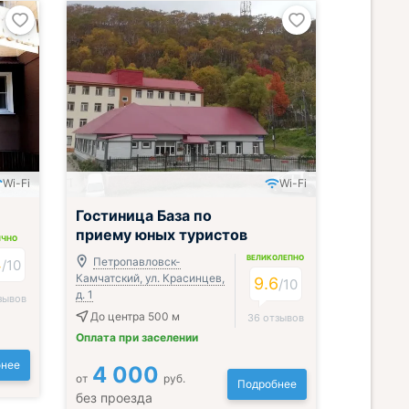
Wi-Fi
Wi-Fi
Гостиница База по
приему юных туристов
ИЧНО
ВЕЛИКОЛЕПНО
4
Петропавловск-
/
10
Камчатский, ул. Красинцев,
9.6
/
10
д. 1
зывов
До центра 500 м
36 отзывов
Оплата при заселении
нее
4 000
от
руб.
Подробнее
без проезда