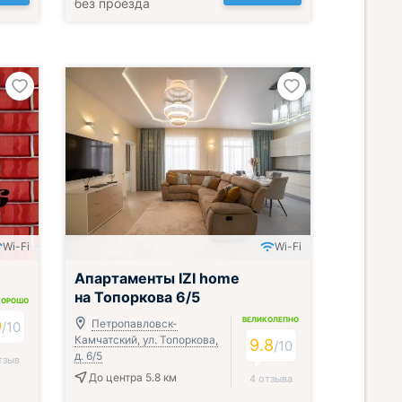
без проезда
Wi-Fi
Wi-Fi
Апартаменты IZI home
на Топоркова 6/5
ХОРОШО
ВЕЛИКОЛЕПНО
9
Петропавловск-
/
10
Камчатский, ул. Топоркова,
9.8
/
10
д. 6/5
тзыв
До центра 5.8 км
4 отзыва