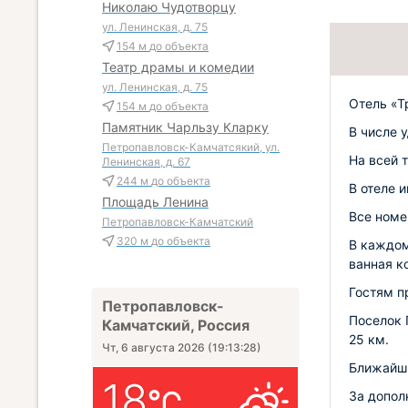
Николаю Чудотворцу
ул. Ленинская, д. 75
154 м
до объекта
Театр драмы и комедии
ул. Ленинская, д. 75
Отель «Т
154 м
до объекта
Памятник Чарльзу Кларку
В числе 
Петропавловск-Камчатсякий, ул.
На всей 
Ленинская, д. 67
244 м
до объекта
В отеле 
Площадь Ленина
Все номе
Петропавловск-Камчатский
320 м
до объекта
В каждом
ванная к
Гостям п
Петропавловск-
Поселок П
Камчатский, Россия
25 км.
Чт, 6 августа 2026
(
19:13:29
)
Ближайши
18
За допол