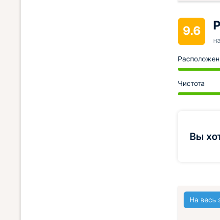
Р
9.6
н
Расположен
Чистота
Вы хо
На весь 