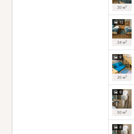
2
20 м
12
2
24 м
9
2
20 м
9
2
30 м
8