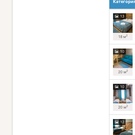
Категори
13
2
18 м
10
2
20 м
10
2
20 м
12