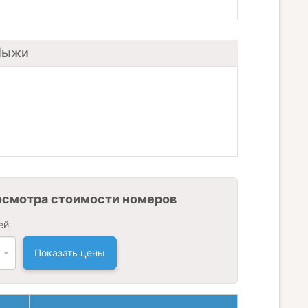
 Лыжи
осмотра стоимости номеров
ей
Показать цены