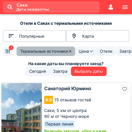
Саки
Даты неизвестны
Отели в Саках с термальными источниками
Популярные
Карта
1
Термальные источники
Цена
Отели
Завтр
Сегодня
Завтра
Выбрать даты
Санаторий
Санаторий Юрмино
Юрмино
9.8
15 отзывов гостей
Саки,
5 км от центра
90 м от Черного моря
Первая линия
Включён завтрак, обед и ужин