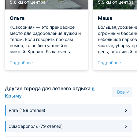
5.6 км от центра
5.9 км от центра
Ольга
Маша
«Саксония» — это прекрасное
Большая,ухоженна
место для оздоровления душой и
огромным бассей
телом. Если говорить про сам
небольшой парков
номер, то он был уютный и
чистые, уборку п
чистый. Кровать была очень
день, вежливый п
комфортная для сна и отдыха.
Подробнее
Подробнее
Лечение, которое предоставляли,
было просто замечательным,
персонал — очень
доброжелательный и отзывчивый.
Другие города для летнего отдыха
в
За 5–10 минут можно добраться
Все
как до пляжа, так и до основных
Крыму
достопримечательностей города.
Поскольку мы с супругом любим
Ялта
(199 отелей)
пробовать что-то новое в еде, то
питались в основном в разных
кафе и ресторанах.
Симферополь
(79 отелей)