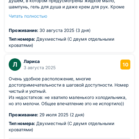
душем, в котором предусмотрены жидкое мыло,
шампунь, гель для душа и даже крем для рук. Кроме
этого, в номере есть телевизор, утюг, гладильная доска,
Читать полностью
чайник, чашки, сейф. Есть даже махровые халаты и
тапочки. У нас был угловой номер. В качестве бонуса
Проживание:
30 августа 2025 (3 дня)
было дополнительное окно и подоконник, на котором
замечательно расположились наши чемоданы.
Тип номера:
Двухместный (С двумя отдельными
Обязательно рекоменлуем данный отель для
кроватями)
проживания. Практически все достопримечательности
находятся в шаговой доступности.
Лариса
Из недостатков: одна рекомендация. Тумбочка. Она
Л
10
3 августа 2025
маленькая. И по вместительности и по площади.
Поскольку стола в номере нет, места для чаепития
Очень удобное расположение, многие
было маловато. Но это ерунда по сравнению с другими
достопримечательности в шаговой доступности. Номер
плюсами.
чистый и уютный.
Из недостатков: не хватило маленького холодильника,
но это мелочи. Общее впечатление это не испортило))
Проживание:
29 июля 2025 (2 дня)
Тип номера:
Двухместный (С двумя отдельными
кроватями)