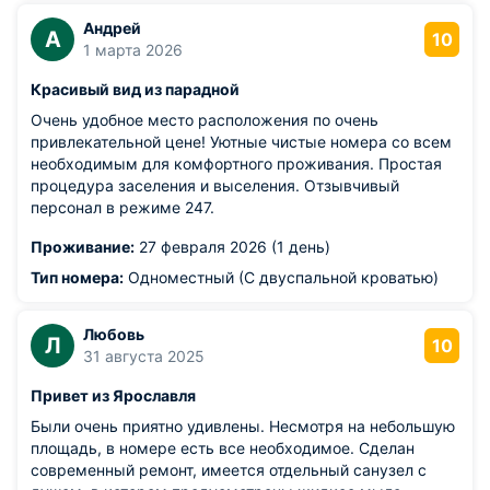
превосходной, излучающей неповторимую домашнюю
Андрей
А
ауру. Полный набор современной мебели, безупречно
10
1 марта 2026
оборудованная кухня, и, что немаловажно, идеальные
условия для качественного отдыха и сна.
Красивый вид из парадной
Очень удобное место расположения по очень
привлекательной цене! Уютные чистые номера со всем
необходимым для комфортного проживания. Простая
процедура заселения и выселения. Отзывчивый
персонал в режиме 247.
Проживание:
27 февраля 2026 (1 день)
Тип номера:
Одноместный (С двуспальной кроватью)
Любовь
Л
10
31 августа 2025
Привет из Ярославля
Были очень приятно удивлены. Несмотря на небольшую
площадь, в номере есть все необходимое. Сделан
современный ремонт, имеется отдельный санузел с