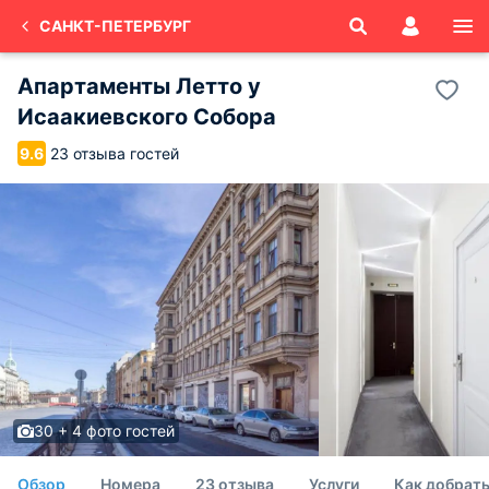
САНКТ-ПЕТЕРБУРГ
Апартаменты Летто у
Исаакиевского Собора
23 отзыва гостей
9.6
30 + 4 фото гостей
Обзор
Номера
23 отзыва
Услуги
Как добрат