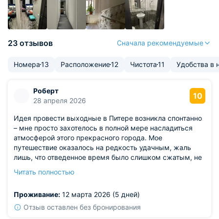
23 отзывов
Сначала рекомендуемые
Номера
13
Расположение
12
Чистота
11
Удобства в 
Роберт
10
28 апреля 2026
Идея провести выходные в Питере возникла спонтанно
– мне просто захотелось в полной мере насладиться
атмосферой этого прекрасного города. Мое
путешествие оказалось на редкость удачным, жаль
лишь, что отведенное время было слишком сжатым, не
позволив увидеть все желаемое. До этого я никогда не
Читать полностью
бывал в Санкт-Петербурге, и для достижения
абсолютного комфорта мои поиски были
Проживание:
12 марта 2026 (5 дней)
сфокусированы на аренде апартаментов, поскольку
гостиница меня не привлекала. Обнаруженная мной
Отзыв оставлен без бронирования
квартира превзошла все ожидания – она оказалась