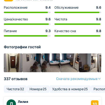
Расположение
9.4
Обслуживание
9.6
Цена/качество
9.6
Чистота
9.8
Питание
9.3
Качество сна
9.8
Фотографии гостей
337 отзывов
Сначала рекомендуемые
Чистота
32
Номера
25
Удобства в номере
25
Распо
Лилия
Л
10