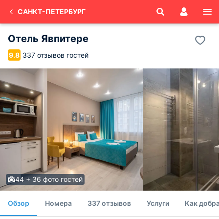
САНКТ-ПЕТЕРБУРГ
Отель Явпитере
337 отзывов гостей
9.8
44 + 36 фото гостей
Обзор
Номера
337 отзывов
Услуги
Как добра