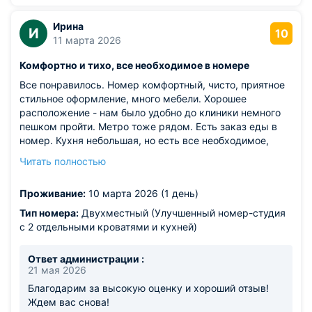
Ирина
И
10
11 марта 2026
Комфортно и тихо, все необходимое в номере
Все понравилось. Номер комфортный, чисто, приятное
стильное оформление, много мебели. Хорошее
расположение - нам было удобно до клиники немного
пешком пройти. Метро тоже рядом. Есть заказ еды в
номер. Кухня небольшая, но есть все необходимое,
микроволновка и чайник в рабочем состоянии. Кровати
Читать полностью
удобные, никто не мешал - полная тишина вокруг.
Из недостатков: отсутствие супермаркетов и
Проживание:
10 марта 2026 (1 день)
продуктовых магазинов поблизости.
Тип номера:
Двухместный (Улучшенный номер-студия
с 2 отдельными кроватями и кухней)
Ответ администрации :
21 мая 2026
Благодарим за высокую оценку и хороший отзыв!
Ждем вас снова!