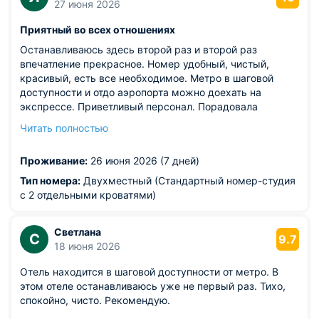
27 июня 2026
Приятный во всех отношениях
Останавливаюсь здесь второй раз и второй раз
впечатление прекрасное. Номер удобный, чистый,
красивый, есть все необходимое. Метро в шаговой
доступности и отдо аэропорта можно доехать на
экспрессе. Приветливый персонал. Порадовала
подробная инструкция как добраться до отеля,
Читать полностью
присланная накануне приезда.
Из недостатков: странно работает фен, выключается
Проживание:
26 июня 2026 (7 дней)
быстро и надо долго ждать, пока заработает снова.
Тип номера:
Двухместный (Стандартный номер-студия
с 2 отдельными кроватями)
Светлана
С
9.7
18 июня 2026
Отель находится в шаговой доступности от метро. В
этом отеле останавливаюсь уже не первый раз. Тихо,
спокойно, чисто. Рекомендую.