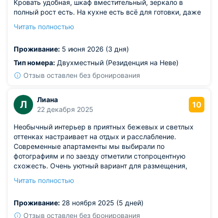
Кровать удобная, шкаф вместительный, зеркало в
полный рост есть. На кухне есть всё для готовки, даже
посудомойка. Лоджия просторная, на ней приятно
Читать полностью
сидеть вечером. Ванна и стиралка работают отлично.
Рядом гипермаркет, парк, рестораны. Остались
Проживание:
5 июня 2026 (3 дня)
довольны, вернулись бы сюда.
Тип номера:
Двухместный (Резиденция на Неве)
Отзыв оставлен без бронирования
Лиана
Л
10
22 декабря 2025
Необычный интерьер в приятных бежевых и светлых
оттенках настраивает на отдых и расслабление.
Современные апартаменты мы выбирали по
фотографиям и по заезду отметили стопроцентную
схожесть. Очень уютный вариант для размещения,
даже если вы планируете много прогулок и экскурсий,
Читать полностью
сюда приятно приходить по вечерам, прямо как
возвращаться домой. По заезду отметила чистоту и
Проживание:
28 ноября 2025 (5 дней)
свежесть во всей квартире, что нельзя не выделить как
плюс.
Отзыв оставлен без бронирования