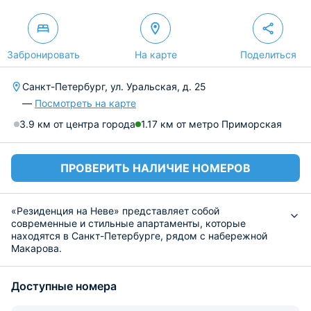
Забронировать
На карте
Поделиться
Санкт-Петербург, ул. Уральская, д. 25
—
Посмотреть на карте
3.9 км от центра города
1.17 км от метро Приморская
ПРОВЕРИТЬ НАЛИЧИЕ НОМЕРОВ
«Резиденция на Неве» представляет собой
современные и стильные апартаменты, которые
находятся в Санкт-Петербурге, рядом с набережной
Макарова.
Внутри гостей ожидает современная мебель и техника,
включая двуспальную кровать с мягким изголовьем,
Доступные номера
вместительный шкаф-купе с зеркалом в полный рост,
ЖК-телевизор, а также просторная лоджия,
полноценная ванна, стиральная машина и набор