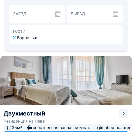
полотенец.
На светлой кухне будет приятно готовить, так как в
ЗАЕЗД
ВЫЕЗД
наличии как посудомоечная машина, так и плита, СВЧ-
печь, различная посуда, чайник, холодильник и уютная
обеденная зона.
В шаговой доступности гипермаркет, рестораны,
ГОСТИ
разнообразные магазины, парк Декабристов, бассейн.
2
Взрослых
Расстояние до ближайшего «Финляндского»
железнодорожного вокзала — 6 км, до аэропорта
Пулково — 17,1 км.
Двухместный
Резиденция на Неве
35м²
собственная ванная комната
набор полотен