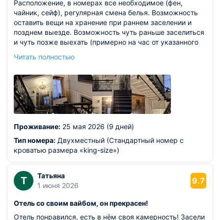
Расположение, в номерах все необходимое (фен,
чайник, сейф), регулярная смена белья. Возможность
оставить вещи на хранение при раннем заселении и
позднем выезде. Возможность чуть раньше заселиться
и чуть позже выехать (примерно на час от указанного
времени).
Читать полностью
Из недостатков: экономия на обслуживающем
персонале (один человек и на ресепшен, и обслуживает
завтраки, и решает возникающие вопросы
постояльцев). Как результат - при заселении ждали 5
минут пока откроют дверь с улицы, т.к. человек был
занят на кухне. Завтраки...Лучше увеличить стоимость
(на момент посещения стоимость завтрака - 600 руб.),
Проживание:
25 мая 2026 (9 дней)
чем предлагать кашу в пакетиках. Хотя, думаю, как
бюджетный вариант очень даже не плохо.
Тип номера:
Двухместный (Стандартный номер с
кроватью размера «king-size»)
Татьяна
Т
9.7
1 июня 2026
Отель со своим вайбом, он прекрасен!
Отель понравился, есть в нём своя камерность! Засели