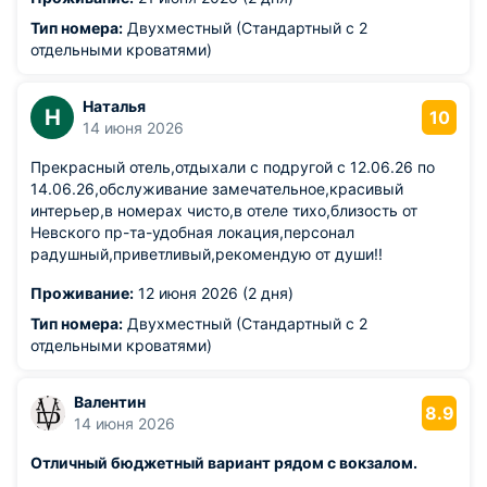
Всего 1 стул. Очень нехватало кресел. Двери в номер
открываются обычными ключами,а не магнитной
Тип номера:
Двухместный (Стандартный с 2
картой,что для гостиницы очень не удобно и выдают
отдельными кроватями)
всего 1 комплект ключей. Отвратительно работает
телевизор, с задержкой. Комплект зубной щетки и
Наталья
пасты для зубов, преобритается отдельно за 100р 1
Н
10
14 июня 2026
набор. Плохо работает канализационная система, плохо
уходит вода. Чтобы утром дождаться горячей воды,
Прекрасный отель,отдыхали с подругой с 12.06.26 по
нужно очень долго пропускать воду. В душевой кабинке
14.06.26,обслуживание замечательное,красивый
очень не хватает полочки,куда можно класть шампунь.
интерьер,в номерах чисто,в отеле тихо,близость от
Невского пр-та-удобная локация,персонал
радушный,приветливый,рекомендую от души!!
Проживание:
12 июня 2026 (2 дня)
Тип номера:
Двухместный (Стандартный с 2
отдельными кроватями)
Валентин
8.9
14 июня 2026
Отличный бюджетный вариант рядом с вокзалом.