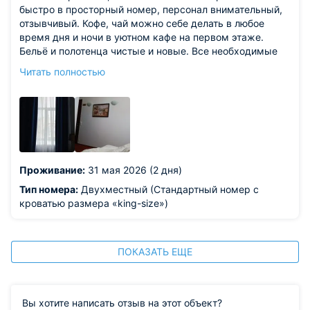
быстро в просторный номер, персонал внимательный,
отзывчивый. Кофе, чай можно себе делать в любое
время дня и ночи в уютном кафе на первом этаже.
Бельё и полотенца чистые и новые. Все необходимые
атрибуты для путешественника есть в номере. Очень
Читать полностью
понравилось что дают ключи магнит от входной двери,
удобно возвращать после ночной прогулки и не ждать
когда откроют дверь. Территориально очень удобно
расположен, рядом в 4 минутах ходьбы "Невский
проспект" Рекомендую этот отель, цена и качество
замечательное.
Проживание:
31 мая 2026 (2 дня)
Тип номера:
Двухместный (Стандартный номер с
кроватью размера «king-size»)
ПОКАЗАТЬ ЕЩЕ
Вы хотите написать отзыв на этот объект?