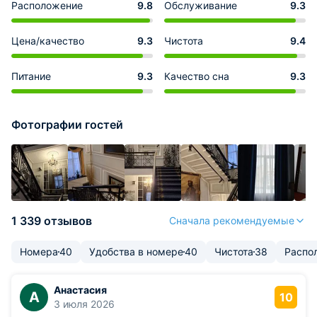
Расположение
9.8
Обслуживание
9.3
Цена/качество
9.3
Чистота
9.4
Питание
9.3
Качество сна
9.3
Фотографии гостей
1 339 отзывов
Сначала рекомендуемые
Номера
40
Удобства в номере
40
Чистота
38
Распо
Анастасия
А
10
3 июля 2026