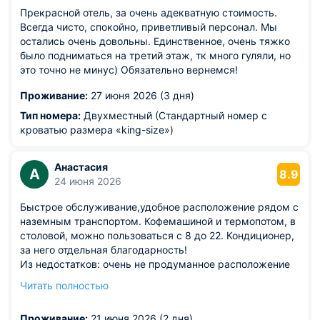
Прекрасной отель, за очень адекватную стоимость.
Всегда чисто, спокойно, приветливый персонал. Мы
остались очень довольны. Единственное, очень тяжко
было подниматься на третий этаж, тк много гуляли, но
это точно не минус) Обязательно вернемся!
Проживание:
27 июня 2026 (3 дня)
Тип номера:
Двухместный (Стандартный номер с
кроватью размера «king-size»)
Анастасия
А
8.9
24 июня 2026
Быстрое обслуживание,удобное расположение рядом с
наземным транспортом. Кофемашиной и термопотом, в
столовой, можно пользоваться с 8 до 22. Кондиционер,
за него отдельная благодарность!
Из недостатков: очень не продуманное расположение
мебели в номере, очень узкий шкаф. В двухместном
Читать полностью
номере всего 3 вешалки. В номере было 2 чашки,2
разного размера и всего 1 ложка, для двух человек.
Проживание:
21 июня 2026 (2 дня)