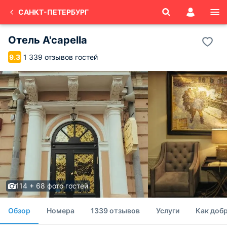
САНКТ-ПЕТЕРБУРГ
Отель A'capella
1 339 отзывов гостей
9.3
114 + 68 фото гостей
Обзор
Номера
1339 отзывов
Услуги
Как доб