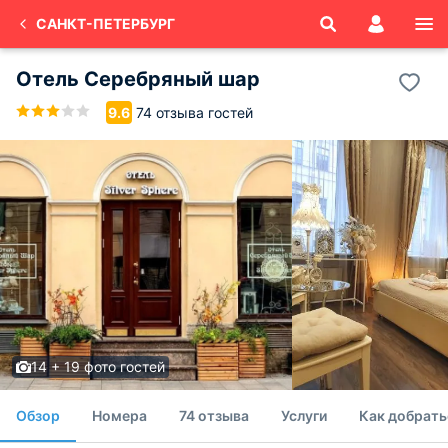
САНКТ-ПЕТЕРБУРГ
Отель Серебряный шар
74 отзыва гостей
9.6
14 + 19 фото гостей
Обзор
Номера
74 отзыва
Услуги
Как добрать