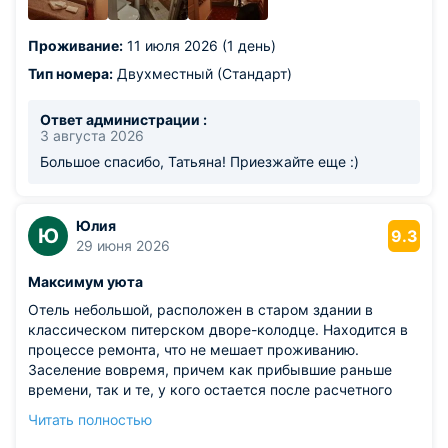
слишком мало. Было бы здорово добавить хотя бы
небольшую напольную вешалку или рейлинг.
Проживание:
11 июля 2026 (1 день)
Тип номера:
Двухместный (Стандарт)
Ответ администрации :
3 августа 2026
Большое спасибо, Татьяна! Приезжайте еще :)
Юлия
Ю
9.3
29 июня 2026
Максимум уюта
Отель небольшой, расположен в старом здании в
классическом питерском дворе-колодце. Находится в
процессе ремонта, что не мешает проживанию.
Заселение вовремя, причем как прибывшие раньше
времени, так и те, у кого остается после расчетного
часа много времени до отъезда, могут совершенно
Читать полностью
бесплатно оставить в отеле чемодан и погулять по