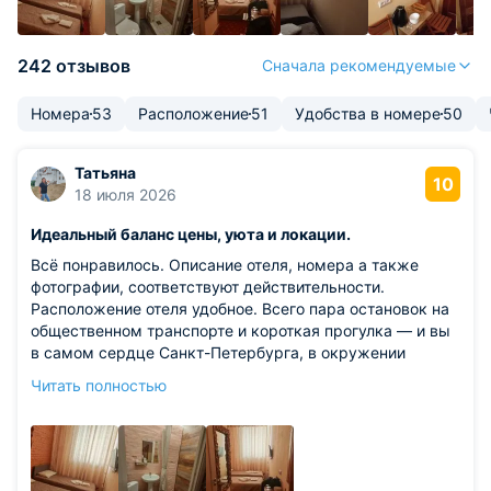
242 отзывов
Сначала рекомендуемые
Номера
53
Расположение
51
Удобства в номере
50
Татьяна
10
18 июля 2026
Идеальный баланс цены, уюта и локации.
Всё понравилось. Описание отеля, номера а также
фотографии, соответствуют действительности.
Расположение отеля удобное. Всего пара остановок на
общественном транспорте и короткая прогулка — и вы
в самом сердце Санкт-Петербурга, в окружении
Исаакиевского собора, Эрмитажа и шедевров
Читать полностью
архитектуры.
Из недостатков: единственное, чего не хватило для
полного комфорта — это полноценного места для
хранения вещей. В номере есть несколько крючков для
одежды, но для размещения гардероба их оказалось