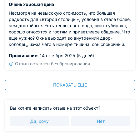
-всегда пожалуйста, позавтракать - приятного аппетита.
Очень хорошая цена
Из недостатков: понравилось нам все. Несколько
Несмотря на невысокую стоимость, что большая
моментов, которые хотелось бы улучшить и которые,
редкость для «второй столицы», условия в отеле более,
скорее всего, после завершения ремонта будут
чем достойные. Есть тепло, свет, вода, чисто убирают,
разрешены. Очень не хватало полочек в санузле
хорошо относятся к гостям и приветливое общение. Что
(женщины поймут)))). Отсутствие тумбочек в номере
еще нужно? Окна выходят во внутренний двор-
компенсировалось разрешением принести из коридора
колодец, из-за чего в номере тишина, сон спокойный.
старые, чем мы и воспользовались. Холодильника на
этаже было вполне достаточно (знаю, что в каких-то
Проживание:
14 октября 2025 (5 дней)
номерах он есть, но нам достался без него), а вот
Отзыв оставлен без бронирования
микроволновки явно недоставало (есть в комнате
сотрудников на третьем этаже и ей можно
пользоваться, но не хотелось ходить с первого на
третий с тарелками). Вот, пожалуй, и все. Остальное
ПОКАЗАТЬ ЕЩЕ
было замечательно!
Вы хотите написать отзыв на этот объект?
Да, хочу
Нет