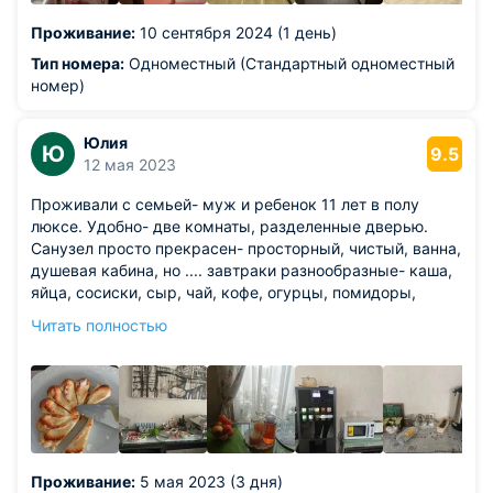
Проживание:
10 сентября 2024 (1 день)
Тип номера:
Одноместный (Стандартный одноместный
номер)
Юлия
Ю
9.5
12 мая 2023
Проживали с семьей- муж и ребенок 11 лет в полу
люксе. Удобно- две комнаты, разделенные дверью.
Санузел просто прекрасен- просторный, чистый, ванна,
душевая кабина, но .... завтраки разнообразные- каша,
яйца, сосиски, сыр, чай, кофе, огурцы, помидоры,
зелень, яблоки. если не ленятся- могут и постряпать к
Читать полностью
чаю типа манника. в целом- чисто, тепло, вода есть, до
метро 10 минут пешком, 4 станции и ты в центре-
рекомендую!!
Из недостатков: 1. нет воды в номере. очень неудобно
спать на евро раскладушке, которая еще и страшно
скрипит. лучше просто ровный диван напружинах. 2.
моющие средства самые дешевые, залитые в DAVE. У
Проживание:
5 мая 2023 (3 дня)
ребенка обсыпались руки, у нас кожа стала очень