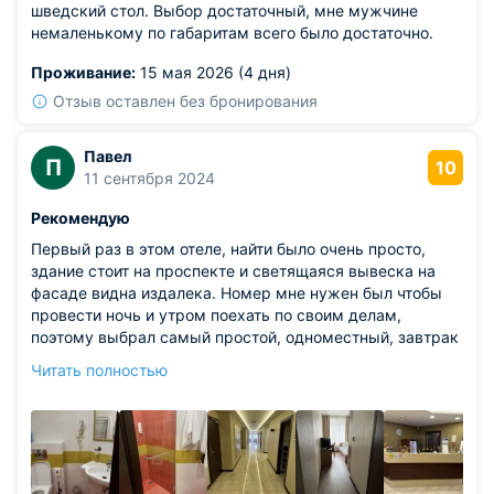
шведский стол. Выбор достаточный, мне мужчине
немаленькому по габаритам всего было достаточно.
Проживание:
15 мая 2026 (4 дня)
Отзыв оставлен без бронирования
Павел
П
10
11 сентября 2024
Рекомендую
Первый раз в этом отеле, найти было очень просто,
здание стоит на проспекте и светящаяся вывеска на
фасаде видна издалека. Номер мне нужен был чтобы
провести ночь и утром поехать по своим делам,
поэтому выбрал самый простой, одноместный, завтрак
был включён. Понравилось абсолютно всё,
Читать полностью
доступность, интерьер на этаже и в номере. Для одного
человека очень удобно и уютно, мебель и сантехника
новая, кровать удобная, санузел выполнен компактно и
достойно. Завтрак вполне приемлемый, устроил.