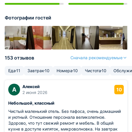
Фотографии гостей
153 отзывов
Сначала рекомендуемые
Еда
11
Завтрак
10
Номера
10
Чистота
10
Обслужи
Алексей
А
10
2 июня 2026
Небольшой, классный
Чистый маленький отель. Без пафоса, очень домашний
и уютный. Отношение персонала великолепное.
Здорово, что тут свежий ремонт и мебель. В общей
кухне в доступе кипяток, микроволновка. На завтрак