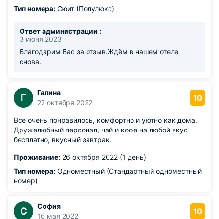
сухой. 3. Экономят на воде- одна приветственная
Тип номера:
Сюит (Полулюкс)
бутылка 365 дней с газом...((
Ответ администрации :
3 июня 2023
Благодарим Вас за отзыв.Ждём в нашем отеле
снова.
Галина
Г
10
27 октября 2022
Все очень понравилось, комфортно и уютно как дома.
Дружелюбный персонал, чай и кофе на любой вкус
бесплатно, вкусный завтрак.
Проживание:
26 октября 2022 (1 день)
Тип номера:
Одноместный (Стандартный одноместный
номер)
София
С
10
16 мая 2022