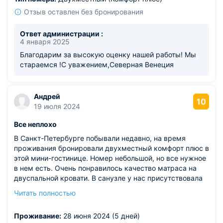
Отзыв оставлен без бронирования
Ответ администрации :
4 января 2025
Благодарим за высокую оценку нашей работы! Мы
стараемся !С уважением,Северная Венеция
Андрей
10
19 июля 2024
Все неплохо
В Санкт-Петербурге побывали недавно, на время
проживания бронировали двухместный комфорт плюс в
этой мини-гостинице. Номер небольшой, но все нужное
в нем есть. Очень понравилось качество матраса на
двуспальной кровати. В санузле у нас присутствовала
ванная большая, просторная. Принадлежности для
Читать полностью
гигиены были предоставлены. Есть балкон из комнаты,
телевизор, интернет. Время здесь можно провести
Проживание:
28 июня 2024 (5 дней)
очень хорошо.