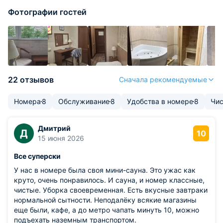
Фотографии гостей
22 отзывов
Сначала рекомендуемые
Номера
8
Обслуживание
8
Удобства в номере
8
Чис
Дмитрий
Д
10
15 июня 2026
Все суперски
У нас в номере была своя мини-сауна. Это ужас как
круто, очень понравилось. И сауна, и номер классные,
чистые. Уборка своевременная. Есть вкусные завтраки
нормальной сытности. Неподалёку всякие магазины
еще были, кафе, а до метро чапать минуть 10, можно
подъехать наземным транспортом.