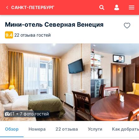
САНКТ-ПЕТЕРБУРГ
Мини-отель Северная Венеция
22 отзыва гостей
9.4
61 + 7 фото гостей
Обзор
Номера
22 отзыва
Услуги
Как добрать