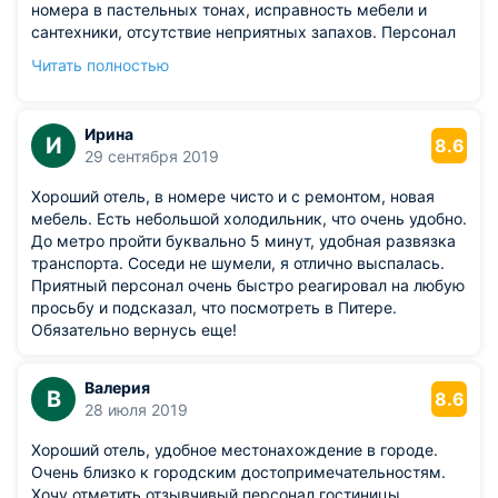
номера в пастельных тонах, исправность мебели и
сантехники, отсутствие неприятных запахов. Персонал
очень доброжелательный, спрашивал всегда, все ли
Читать полностью
нормально, что-то советовал. Успел и город частично
посмотреть. Постараюсь скоро приехать еще отдельно
сюда.
Ирина
И
8.6
29 сентября 2019
Хороший отель, в номере чисто и с ремонтом, новая
мебель. Есть небольшой холодильник, что очень удобно.
До метро пройти буквально 5 минут, удобная развязка
транспорта. Соседи не шумели, я отлично выспалась.
Приятный персонал очень быстро реагировал на любую
просьбу и подсказал, что посмотреть в Питере.
Обязательно вернусь еще!
Валерия
В
8.6
28 июля 2019
Хороший отель, удобное местонахождение в городе.
Очень близко к городским достопримечательностям.
Хочу отметить отзывчивый персонал гостиницы.