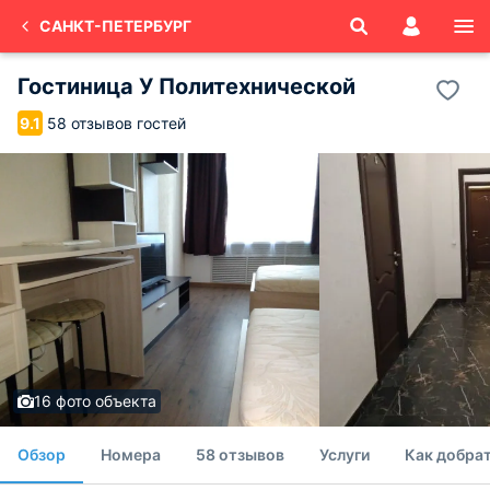
САНКТ-ПЕТЕРБУРГ
Гостиница У Политехнической
58 отзывов гостей
9.1
16 фото объекта
Обзор
Номера
58 отзывов
Услуги
Как добра