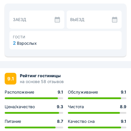
новой стильной мебелью. Интерьер выполнен в светло-
бежевых тонах, что располагает к отдыху и приятному
времяпрепровождению. Некоторые номера
оборудованы собственной ванной комнатой.
ЗАЕЗД
ВЫЕЗД
В каждой комнате имеется небольшой холодильник,
микроволновая печь и электрический чайник, а также
минимальный набор посуды. В пешей доступности есть
несколько супермаркетов и кафе, где подаются блюда
ГОСТИ
разнообразных кухонь.
2
Взрослых
Благодаря близкому расположению станции метро к
отелю, добраться до центра города не составит труда,
Дорога будет быстрой и комфортной. В нескольких
минутах ходьбы находится парк, где можно
прогуляться и насладиться свежим воздухом.
Рейтинг гостиницы
9.1
на основе 58 отзывов
Расположение
9.1
Обслуживание
9.1
Цена/качество
9.3
Чистота
8.9
Питание
8.7
Качество сна
9.1