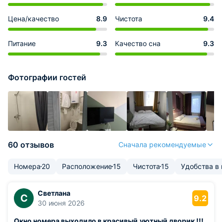
Цена/качество
8.9
Чистота
9.4
Питание
9.3
Качество сна
9.3
Фотографии гостей
60 отзывов
Сначала рекомендуемые
Номера
20
Расположение
15
Чистота
15
Удобства в
Светлана
С
9.2
30 июня 2026
Окно номера выходило в красивый,уютный дворик !!!