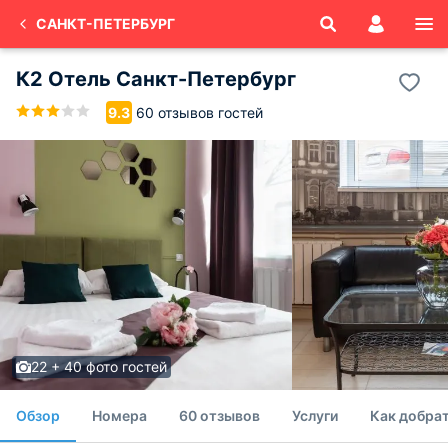
САНКТ-ПЕТЕРБУРГ
К2 Отель Санкт-Петербург
60 отзывов гостей
9.3
22 + 40 фото гостей
Обзор
Номера
60 отзывов
Услуги
Как добрат