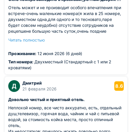
Отель может и не производит особого впечатления при
встрече-очень маленькие номера(я жила в 25 номере,
двухместном одна,для одного и то тесновато,паре
будет совсем неудобно) отсутствие сотрудников на
рецепшене большую часть суток,очень поздние
завтраки),но что несомненно очень хорошо-его
Читать полностью
местоположение! Во первых-отель находится в очень
уютном,достаточно тихом и спокойном небольшом
Проживание:
12 июня 2026 (6 дней)
дворике,удобное расположение по отношению ко всем
достопримечательностям(Петропавловка,домик
Тип номера:
Двухместный (Стандартный с 1 или 2
Петра,Мечеть,ботанический сад), рядом отличный
кроватями)
парк,театр,зоопарк и станция метро. Персонал очень
внимательный,девочки воспитанные,приветливые,во
Дмитрий
всем готовы помочь.
Д
8.6
21 февраля 2026
Довольно чистый и приятный отель.
Неплохой номер, все чисто аккуратно, есть, отдельный
душ,телевизор, горячая вода, чайник и чай с питьевой
водой, за стоимость койка места, просто отличный
отель,
Из недостатков: пришлось искать довольно долго,