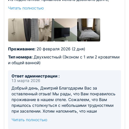
место где отель находиться, немного спрятан, ну и из-
Читать полностью
за того что мой самолёт задержали на +5 часов
пришлось искать в темноте.
Проживание:
20 февраля 2026 (2 дня)
Тип номера:
Двухместный (Эконом с 1 или 2 кроватями
и общей ванной)
Ответ администрации :
13 марта 2026
Добрый день, Дмитрий Благодарим Вас за
оставленный отзыв! Мы рады, что Вам понравилось
проживание в нашем отеле. Сожалеем, что Вам
пришлось столкнуться с небольшими трудностями
при заселении. Хотим напомнить, что наши
администраторы круглосуточно на связи с гостями
Читать полностью
и всегда готовы помочь по любому вопросу. С
нетерпением ждем новой встречи с Вами в отеле