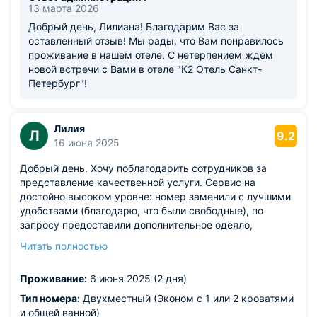
13 марта 2026
Добрый день, Лилиана! Благодарим Вас за
оставленный отзыв! Мы рады, что Вам понравилось
проживание в нашем отеле. С нетерпением ждем
новой встречи с Вами в отеле "К2 Отель Санкт-
Петербург"!
Лилия
Л
9.2
16 июня 2025
Добрый день. Хочу поблагодарить сотрудников за
представление качественной услуги. Сервис на
достойно высоком уровне: номер заменили с лучшими
удобствами (благодарю, что были свободные), по
запросу предоставили дополнительное одеяло,
ежедневно пополняли расходники и меняли полотенца.
Читать полностью
Кухня на этаже, максимально укомплектована
необходимой техникой, есть стиральная машина при
Проживание:
6 июня 2025 (2 дня)
необходимости. Поздний выезд не оформляли, но
радушно предложили оставить вещи на ресепшене.
Тип номера:
Двухместный (Эконом с 1 или 2 кроватями
Очень благодарны за отдых! Отель полностью
и общей ванной)