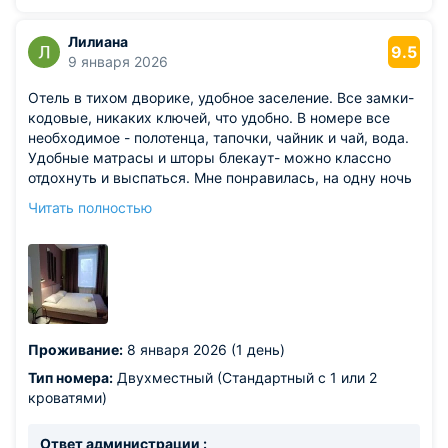
"К2 Отель Санкт-Петербург"!
Лилиана
9.5
9 января 2026
Отель в тихом дворике, удобное заселение. Все замки-
кодовые, никаких ключей, что удобно. В номере все
необходимое - полотенца, тапочки, чайник и чай, вода.
Удобные матрасы и шторы блекаут- можно классно
отдохнуть и выспаться. Мне понравилась, на одну ночь
- то, что надо.
Читать полностью
Из недостатков: нулевая шумоизоляция, слышно
абсолютно все и из коридора, и из соседних номеров. В
ванной комнате сильный запах канализации.
Проживание:
8 января 2026 (1 день)
Тип номера:
Двухместный (Стандартный с 1 или 2
кроватями)
Ответ администрации :