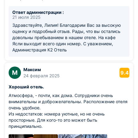
соответствует заявленной оплате. Будем Вас
рекомендовать знакомым!
Ответ администрации :
Из недостатков: окно арендуемого номера выходило во
21 июля 2025
двор, где расположен небольшой ресторан, и
Здравствуйте, Лилия! Благодарим Вас за высокую
соответственно, тоже по своему отдыхают посетители.
оценку и подробный отзыв. Рады, что вы остались
Это единственное небольшое неудобство
довольны пребыванием в нашем отеле. На кафе
Ясли выходит всего один номер. С уважением,
Администрация К2 Отель
Максим
М
9.4
24 февраля 2025
Хороший отель.
Атмосфера, - почти, как дома. Сотрудники очень
внимательны и доброжелательны. Расположение отеля
очень удобное.
Из недостатков: номера уютные, но не очень
просторные. Для кого-то это может быть
принципиально.